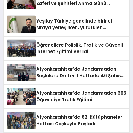
Zaferi ve Şehitleri Anma Günü
Satranç Turnuvası Sona Erdi
Yeşilay Türkiye genelinde birinci
sıraya yerleşirken, yürütülen
faaliyetlerle de Türkiye üçüncüsü
oldu.
Öğrencilere Polislik, Trafik ve Güvenli
İnternet Eğitimi Verildi
Afyonkarahisar’da Jandarmadan
Suçlulara Darbe: 1 Haftada 46 Şahıs
Yakalandı
Afyonkarahisar’da Jandarmadan 685
Öğrenciye Trafik Eğitimi
Afyonkarahisar’da 62. Kütüphaneler
Haftası Coşkuyla Başladı