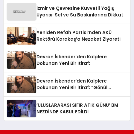
izmir ve Çevresine Kuvvetli Yağış
Uyarısı: Sel ve Su Baskınlarına Dikkat
Yeniden Refah Partisi’nden AKÜ
Rektörü Karakaş’a Nezaket Ziyareti
Devran İskender’den Kalplere
Dokunan Yeni Bir İtiraf:
Devran İskender’den Kalplere
Dokunan Yeni Bir İtiraf: “Gönül
Meselesi”
‘ULUSLARARASI SIFIR ATIK GÜNÜ’ BM
NEZDİNDE KABUL EDİLDİ