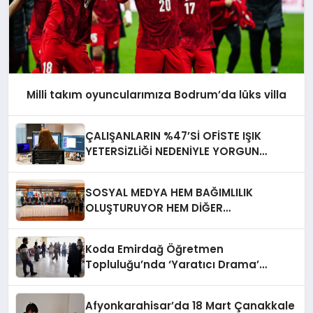
Milli takım oyuncularımıza Bodrum’da lüks villa
ÇALIŞANLARIN %47’Sİ OFİSTE IŞIK
YETERSİZLİĞİ NEDENİYLE YORGUN
HİSSEDİYOR
SOSYAL MEDYA HEM BAĞIMLILIK
OLUŞTURUYOR HEM DİĞER
BAĞIMLILIKLARA ZEMİN HAZIRLIYOR”
Koda Emirdağ Öğretmen
Topluluğu’nda ‘Yaratıcı Drama’
eğitimi gerçekleştirildi.
Afyonkarahisar’da 18 Mart Çanakkale