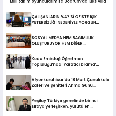
Milli takım oyuncularımıza Bodrum’da lüks villa
ÇALIŞANLARIN %47’Sİ OFİSTE IŞIK
YETERSİZLİĞİ NEDENİYLE YORGUN
HİSSEDİYOR
SOSYAL MEDYA HEM BAĞIMLILIK
OLUŞTURUYOR HEM DİĞER
BAĞIMLILIKLARA ZEMİN HAZIRLIYOR”
Koda Emirdağ Öğretmen
Topluluğu’nda ‘Yaratıcı Drama’
eğitimi gerçekleştirildi.
Afyonkarahisar’da 18 Mart Çanakkale
Zaferi ve Şehitleri Anma Günü
Satranç Turnuvası Sona Erdi
Yeşilay Türkiye genelinde birinci
sıraya yerleşirken, yürütülen
faaliyetlerle de Türkiye üçüncüsü