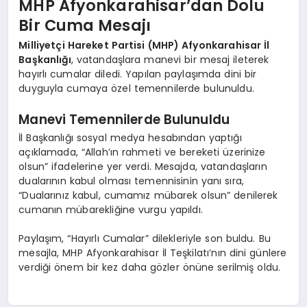
MHP Afyonkarahisar’dan Dolu
Bir Cuma Mesajı
SPOR
Milliyetçi Hareket Partisi (MHP) Afyonkarahisar İl
Başkanlığı
, vatandaşlara manevi bir mesaj ileterek
hayırlı cumalar diledi. Yapılan paylaşımda dini bir
MAGAZIN
duyguyla cumaya özel temennilerde bulunuldu.
Manevi Temennilerde Bulunuldu
SAĞLIK
İl Başkanlığı sosyal medya hesabından yaptığı
açıklamada, “Allah’ın rahmeti ve bereketi üzerinize
olsun” ifadelerine yer verdi. Mesajda, vatandaşların
dualarının kabul olması temennisinin yanı sıra,
TEKNOLOJI
“Dualarınız kabul, cumamız mübarek olsun” denilerek
cumanın mübarekliğine vurgu yapıldı.
Paylaşım, “Hayırlı Cumalar” dilekleriyle son buldu. Bu
mesajla, MHP Afyonkarahisar İl Teşkilatı’nın dini günlere
verdiği önem bir kez daha gözler önüne serilmiş oldu.