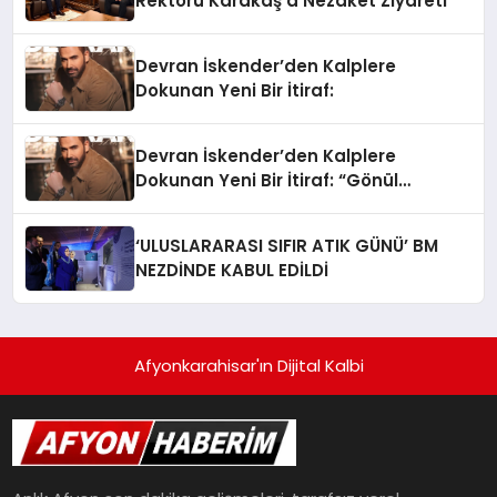
Rektörü Karakaş’a Nezaket Ziyareti
Devran İskender’den Kalplere
Dokunan Yeni Bir İtiraf:
Devran İskender’den Kalplere
Dokunan Yeni Bir İtiraf: “Gönül
Meselesi”
‘ULUSLARARASI SIFIR ATIK GÜNÜ’ BM
NEZDİNDE KABUL EDİLDİ
Afyonkarahisar'ın Dijital Kalbi