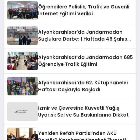
oldu.
Öğrencilere Polislik, Trafik ve Güvenli
İnternet Eğitimi Verildi
Afyonkarahisar’da Jandarmadan
Suçlulara Darbe: 1 Haftada 46 Şahıs
Yakalandı
Afyonkarahisar’da Jandarmadan 685
Öğrenciye Trafik Eğitimi
Afyonkarahisar’da 62. Kütüphaneler
Haftası Coşkuyla Başladı
izmir ve Çevresine Kuvvetli Yağış
Uyarısı: Sel ve Su Baskınlarına Dikkat
Yeniden Refah Partisi’nden AKÜ