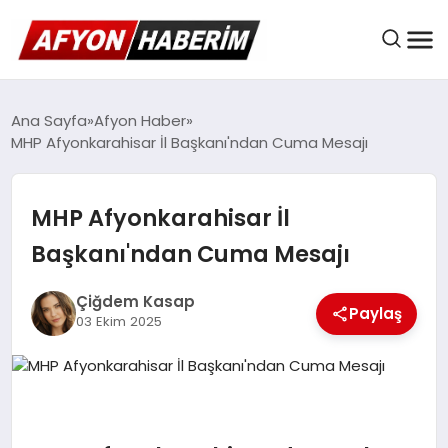
AFYON HABER
Ana Sayfa
Afyon Haber
MHP Afyonkarahisar İl Başkanı'ndan Cuma Mesajı
GÜNDEM
MHP Afyonkarahisar İl
Başkanı'ndan Cuma Mesajı
BELEDIYELER
Çiğdem Kasap
Paylaş
03 Ekim 2025
EKONOMI
DÜNYA