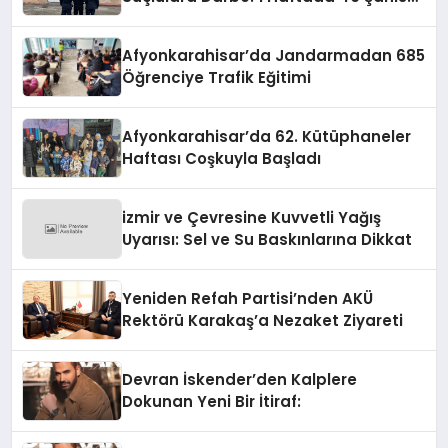
Yakalandı
Afyonkarahisar’da Jandarmadan 685
Öğrenciye Trafik Eğitimi
Afyonkarahisar’da 62. Kütüphaneler
Haftası Coşkuyla Başladı
izmir ve Çevresine Kuvvetli Yağış
Uyarısı: Sel ve Su Baskınlarına Dikkat
Yeniden Refah Partisi’nden AKÜ
Rektörü Karakaş’a Nezaket Ziyareti
Devran İskender’den Kalplere
Dokunan Yeni Bir İtiraf: