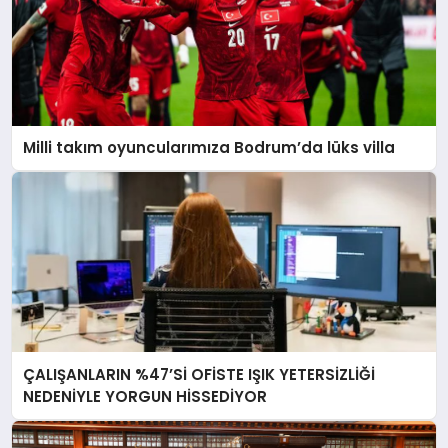
Milli takım oyuncularımıza Bodrum’da lüks villa
ÇALIŞANLARIN %47’Sİ OFİSTE IŞIK YETERSİZLİĞİ
NEDENİYLE YORGUN HİSSEDİYOR