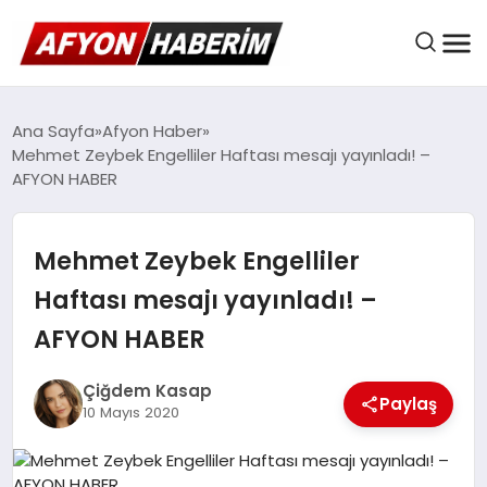
AFYON HABER
Ana Sayfa
Afyon Haber
Mehmet Zeybek Engelliler Haftası mesajı yayınladı! –
AFYON HABER
GÜNDEM
Mehmet Zeybek Engelliler
BELEDIYELER
Haftası mesajı yayınladı! –
AFYON HABER
EKONOMI
Çiğdem Kasap
Paylaş
10 Mayıs 2020
DÜNYA