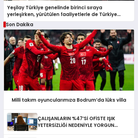
Yeşilay Türkiye genelinde birinci sıraya
yerleşirken, yürütülen faaliyetlerle de Türkiye
üçüncüsü oldu.
Son Dakika
Milli takım oyuncularımıza Bodrum’da lüks villa
ÇALIŞANLARIN %47’Sİ OFİSTE IŞIK
YETERSİZLİĞİ NEDENİYLE YORGUN
HİSSEDİYOR