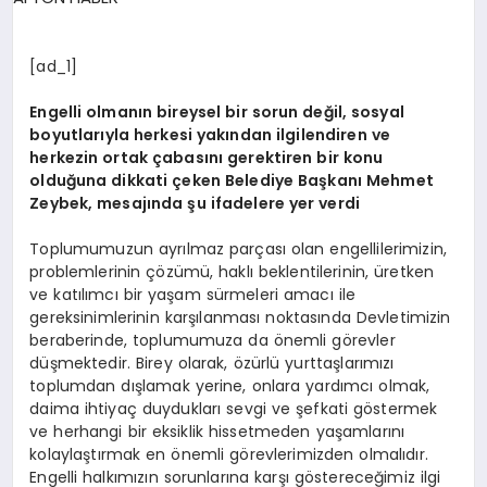
SPOR
[ad_1]
Engelli olmanın bireysel bir sorun değil, sosyal
MAGAZIN
boyutlarıyla herkesi yakından ilgilendiren ve
herkezin ortak çabasını gerektiren bir konu
olduğuna dikkati çeken Belediye Başkanı Mehmet
Zeybek, mesajında şu ifadelere yer verdi
SAĞLIK
Toplumumuzun ayrılmaz parçası olan engellilerimizin,
problemlerinin çözümü, haklı beklentilerinin, üretken
TEKNOLOJI
ve katılımcı bir yaşam sürmeleri amacı ile
gereksinimlerinin karşılanması noktasında Devletimizin
beraberinde, toplumumuza da önemli görevler
düşmektedir. Birey olarak, özürlü yurttaşlarımızı
toplumdan dışlamak yerine, onlara yardımcı olmak,
daima ihtiyaç duydukları sevgi ve şefkati göstermek
ve herhangi bir eksiklik hissetmeden yaşamlarını
kolaylaştırmak en önemli görevlerimizden olmalıdır.
Engelli halkımızın sorunlarına karşı göstereceğimiz ilgi