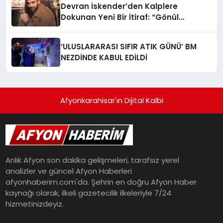
Devran İskender’den Kalplere
Dokunan Yeni Bir İtiraf: “Gönül
Meselesi”
‘ULUSLARARASI SIFIR ATIK GÜNÜ’ BM
NEZDİNDE KABUL EDİLDİ
Afyonkarahisar'ın Dijital Kalbi
Anlık Afyon son dakika gelişmeleri, tarafsız yerel
analizler ve güncel Afyon Haberleri
afyonhaberim.com'da. Şehrin en doğru Afyon Haber
kaynağı olarak, ilkeli gazetecilik ilkeleriyle 7/24
hizmetinizdeyiz.