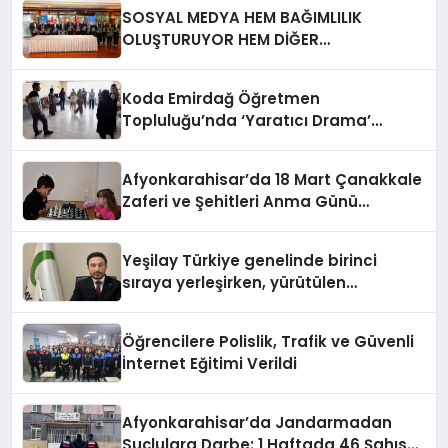
SOSYAL MEDYA HEM BAĞIMLILIK
OLUŞTURUYOR HEM DİĞER
BAĞIMLILIKLARA ZEMİN HAZIRLIYOR”
Koda Emirdağ Öğretmen
Topluluğu’nda ‘Yaratıcı Drama’
eğitimi gerçekleştirildi.
Afyonkarahisar’da 18 Mart Çanakkale
Zaferi ve Şehitleri Anma Günü
Satranç Turnuvası Sona Erdi
Yeşilay Türkiye genelinde birinci
sıraya yerleşirken, yürütülen
faaliyetlerle de Türkiye üçüncüsü
oldu.
Öğrencilere Polislik, Trafik ve Güvenli
İnternet Eğitimi Verildi
Afyonkarahisar’da Jandarmadan
Suçlulara Darbe: 1 Haftada 46 Şahıs