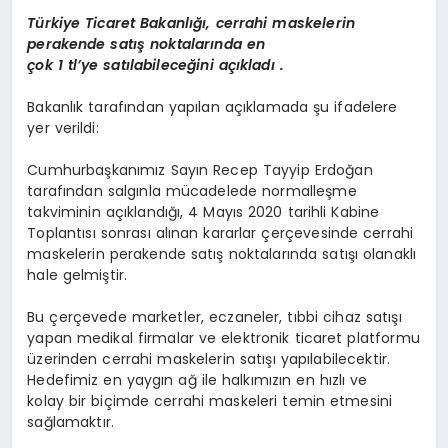
Türkiye Ticaret Bakanlığı, cerrahi maskelerin
SPOR
perakende satış noktalarında en
çok 1 tl’ye satılabileceğini açıkladı .
Bakanlık tarafından yapılan açıklamada şu ifadelere
MAGAZIN
yer verildi:
Cumhurbaşkanımız Sayın Recep Tayyip Erdoğan
SAĞLIK
tarafından salgınla mücadelede normalleşme
takviminin açıklandığı, 4 Mayıs 2020 tarihli Kabine
Toplantısı sonrası alınan kararlar çerçevesinde cerrahi
maskelerin perakende satış noktalarında satışı olanaklı
TEKNOLOJI
hale gelmiştir.
Bu çerçevede marketler, eczaneler, tıbbi cihaz satışı
yapan medikal firmalar ve elektronik ticaret platformu
üzerinden cerrahi maskelerin satışı yapılabilecektir.
Hedefimiz en yaygın ağ ile halkımızın en hızlı ve
kolay bir biçimde cerrahi maskeleri temin etmesini
sağlamaktır.