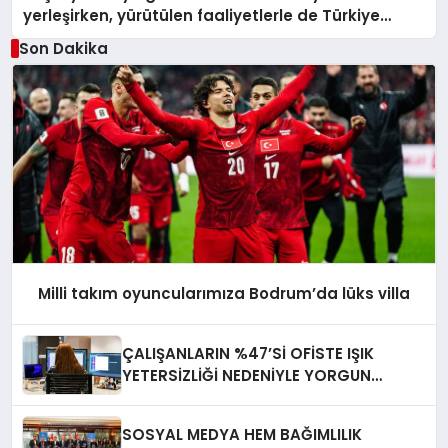
yerleşirken, yürütülen faaliyetlerle de Türkiye
üçüncüsü oldu.
Son Dakika
Milli takım oyuncularımıza Bodrum’da lüks villa
ÇALIŞANLARIN %47’Sİ OFİSTE IŞIK
YETERSİZLİĞİ NEDENİYLE YORGUN
HİSSEDİYOR
SOSYAL MEDYA HEM BAĞIMLILIK