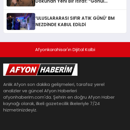
Dokunan Yeni Bir İtiraf: “Gönül
Meselesi”
‘ULUSLARARASI SIFIR ATIK GÜNÜ’ BM
NEZDİNDE KABUL EDİLDİ
Afyonkarahisar'ın Dijital Kalbi
Anlık Afyon son dakika gelişmeleri, tarafsız yerel
analizler ve güncel Afyon Haberleri
afyonhaberim.com'da. Şehrin en doğru Afyon Haber
kaynağı olarak, ilkeli gazetecilik ilkeleriyle 7/24
hizmetinizdeyiz.