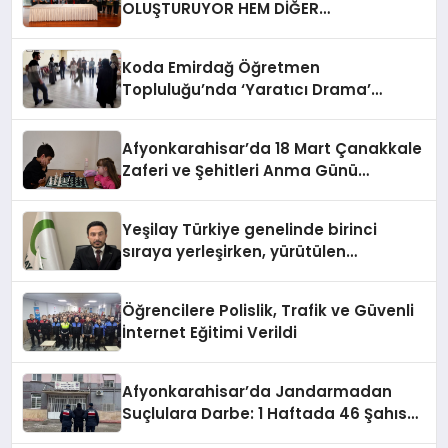
OLUŞTURUYOR HEM DİĞER
BAĞIMLILIKLARA ZEMİN HAZIRLIYOR”
Koda Emirdağ Öğretmen
Topluluğu’nda ‘Yaratıcı Drama’
eğitimi gerçekleştirildi.
Afyonkarahisar’da 18 Mart Çanakkale
Zaferi ve Şehitleri Anma Günü
Satranç Turnuvası Sona Erdi
Yeşilay Türkiye genelinde birinci
sıraya yerleşirken, yürütülen
faaliyetlerle de Türkiye üçüncüsü
oldu.
Öğrencilere Polislik, Trafik ve Güvenli
İnternet Eğitimi Verildi
Afyonkarahisar’da Jandarmadan
Suçlulara Darbe: 1 Haftada 46 Şahıs
Yakalandı