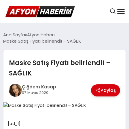
AFYON HABER
Ana Sayfa
Afyon Haber
Maske Satış Fiyatı belirlendi! – SAĞLIK
GÜNDEM
Maske Satış Fiyatı belirlendi! –
SAĞLIK
BELEDIYELER
Çiğdem Kasap
Paylaş
07 Mayıs 2020
EKONOMI
DÜNYA
[ad_1]