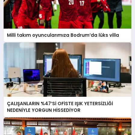
Milli takım oyuncularımıza Bodrum’da lüks villa
ÇALIŞANLARIN %47’Sİ OFİSTE IŞIK YETERSİZLİĞİ
NEDENİYLE YORGUN HİSSEDİYOR