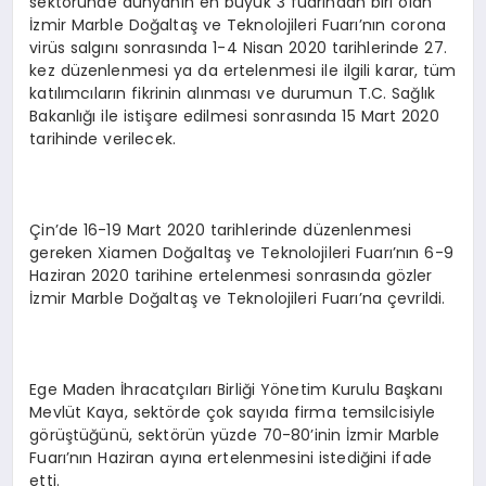
sektöründe dünyanın en büyük 3 fuarından biri olan
İzmir Marble Doğaltaş ve Teknolojileri Fuarı’nın corona
SPOR
virüs salgını sonrasında 1-4 Nisan 2020 tarihlerinde 27.
kez düzenlenmesi ya da ertelenmesi ile ilgili karar, tüm
katılımcıların fikrinin alınması ve durumun T.C. Sağlık
Bakanlığı ile istişare edilmesi sonrasında 15 Mart 2020
MAGAZIN
tarihinde verilecek.
SAĞLIK
Çin’de 16-19 Mart 2020 tarihlerinde düzenlenmesi
gereken Xiamen Doğaltaş ve Teknolojileri Fuarı’nın 6-9
Haziran 2020 tarihine ertelenmesi sonrasında gözler
TEKNOLOJI
İzmir Marble Doğaltaş ve Teknolojileri Fuarı’na çevrildi.
Ege Maden İhracatçıları Birliği Yönetim Kurulu Başkanı
Mevlüt Kaya, sektörde çok sayıda firma temsilcisiyle
görüştüğünü, sektörün yüzde 70-80’inin İzmir Marble
Fuarı’nın Haziran ayına ertelenmesini istediğini ifade
etti.