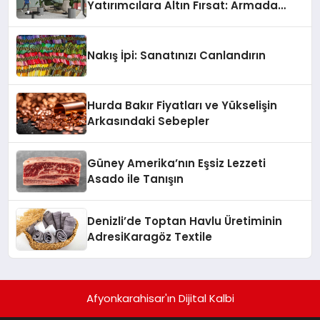
Yatırımcılara Altın Fırsat: Armada
Suits ile Geleceğe Güvenli Bir Adım
Nakış İpi: Sanatınızı Canlandırın
Hurda Bakır Fiyatları ve Yükselişin
Arkasındaki Sebepler
Güney Amerika’nın Eşsiz Lezzeti
Asado ile Tanışın
Denizli’de Toptan Havlu Üretiminin
AdresiKaragöz Textile
Afyonkarahisar'ın Dijital Kalbi