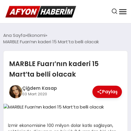
AFYON HABER
Ana Sayfa
Ekonomi
MARBLE Fuarı’nın kaderi 15 Mart’ta belli olacak
GÜNDEM
MARBLE Fuarı’nın kaderi 15
Mart’ta belli olacak
BELEDIYELER
Çiğdem Kasap
Paylaş
03 Mart 2020
EKONOMI
DÜNYA
İzmir ekonomisine 100 milyon dolar katkı sağlayan,