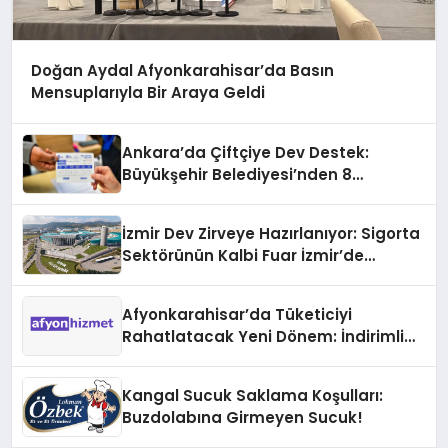
Doğan Aydal Afyonkarahisar’da Basın
Mensuplarıyla Bir Araya Geldi
Ankara’da Çiftçiye Dev Destek:
Büyükşehir Belediyesi’nden 8
Milyonluk Fidan Hibesi
İzmir Dev Zirveye Hazırlanıyor: Sigorta
Sektörünün Kalbi Fuar İzmir’de
Atacak
Afyonkarahisar’da Tüketiciyi
Rahatlatacak Yeni Dönem: İndirimli
İşletmeler Afyon Hizmet ‘de buluşuyor
Kangal Sucuk Saklama Koşulları:
Buzdolabına Girmeyen Sucuk!