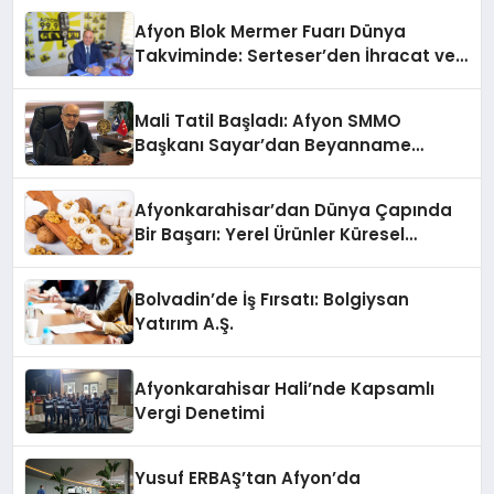
Afyon Blok Mermer Fuarı Dünya
Takviminde: Serteser’den İhracat ve
İşsizlik Verileri
Mali Tatil Başladı: Afyon SMMO
Başkanı Sayar’dan Beyanname
Erteleme Çağrısı
Afyonkarahisar’dan Dünya Çapında
Bir Başarı: Yerel Ürünler Küresel
Pazara Açıldı
Bolvadin’de İş Fırsatı: Bolgiysan
Yatırım A.Ş.
Afyonkarahisar Hali’nde Kapsamlı
Vergi Denetimi
Yusuf ERBAŞ’tan Afyon’da