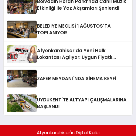
Bolvadin Horan Parkı’nda Canlı Müzik
Etkinliği ile Yaz Akşamları Şenlendi
BELEDİYE MECLİSİ 1 AĞUSTOS´TA
TOPLANIYOR
Afyonkarahisar’da Yeni Halk
Lokantası Açılıyor: Uygun Fiyatlı
Yemekler Geliyor!
ZAFER MEYDANI´NDA SİNEMA KEYFİ
UYDUKENT´TE ALTYAPI ÇALIŞMALARINA
BAŞLANDI
Afyonkarahisar'ın Dijital Kalbi