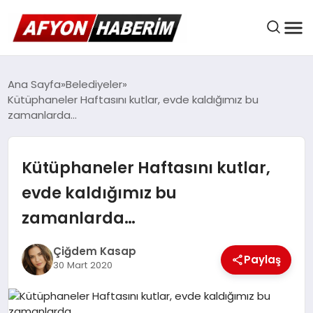
AFYON HABER
Ana Sayfa
Belediyeler
Kütüphaneler Haftasını kutlar, evde kaldığımız bu
zamanlarda…
GÜNDEM
Kütüphaneler Haftasını kutlar,
BELEDIYELER
evde kaldığımız bu
zamanlarda…
EKONOMI
Çiğdem Kasap
Paylaş
30 Mart 2020
DÜNYA