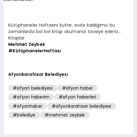
SPOR
Kütüphaneler Haftasını kutlar, evde kaldığımız bu
zamanlarda bol bol kitap okumanızı tavsiye ederiz…
MAGAZIN
Kitaplar
Mehmet Zeybek
#
KütüphanelerHaf
tası
SAĞLIK
Afyonkarahisar Belediyesi
TEKNOLOJI
#afyon belediyesi
#afyon haber
#afyon haberim
#afyon haberleri
#afyonhaber
#afyonkarahisar belediyesi
#belediye
#mehmet zeybek