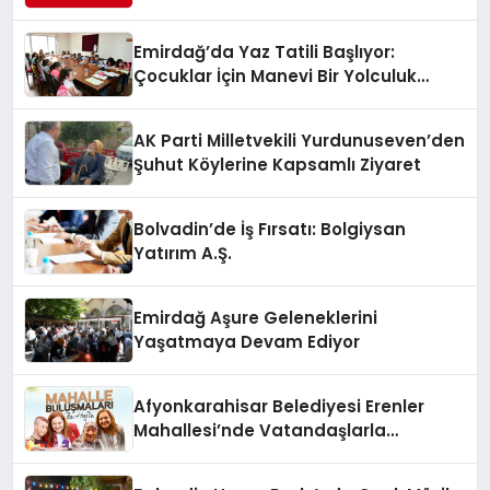
Akülü Sandalye Teslim Edildi
Emirdağ’da Yaz Tatili Başlıyor:
Çocuklar İçin Manevi Bir Yolculuk
Fırsatı
AK Parti Milletvekili Yurdunuseven’den
Şuhut Köylerine Kapsamlı Ziyaret
Bolvadin’de İş Fırsatı: Bolgiysan
Yatırım A.Ş.
Emirdağ Aşure Geleneklerini
Yaşatmaya Devam Ediyor
Afyonkarahisar Belediyesi Erenler
Mahallesi’nde Vatandaşlarla
Buluşuyor