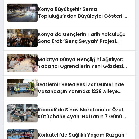
Konya Büyükşehir Sema
Topluluğu’ndan Büyüleyici Gösteri:
İzleyenler Hayran Kaldı
Konya’da Gençlerin Tarih Yolculuğu
Sona Erdi: ‘Genç Seyyah’ Projesi
Tamamlandı
Malatya Dünya Gençliğini Ağırlıyor:
Yabancı Öğrencilerin Yeni Gözdesi
Oldu
Gaziemir Belediyesi Zor Günlerinde
Vatandaşın Yanında: 1239 Aileye
Taziye Desteği
Kocaeli’de Sınav Maratonuna Özel
Kütüphane Ayarı: Haftanın 7 Günü
Kesintisiz Hizmet Başlıyor
Korkuteli’de Sağlıklı Yaşam Rüzgarı: