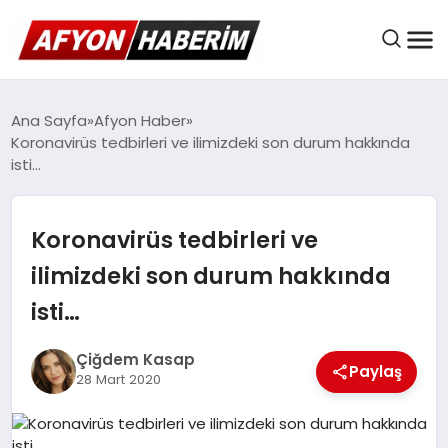
AFYON HABER
Ana Sayfa
Afyon Haber
Koronavirüs tedbirleri ve ilimizdeki son durum hakkında
isti…
GÜNDEM
Koronavirüs tedbirleri ve
BELEDIYELER
ilimizdeki son durum hakkında
isti…
EKONOMI
Çiğdem Kasap
Paylaş
28 Mart 2020
DÜNYA