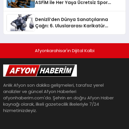
ASFİM ile Her Yaşa Ücretsiz Spor
İmkanı!
Denizli’den Dünya Sanatçılarına
Çağrı: 6. Uluslararası Karikatür
Yarışması’nda Büyük Ödül Yağmuru!
Afyonkarahisar'ın Dijital Kalbi
Anlık Afyon son dakika gelişmeleri, tarafsız yerel
analizler ve güncel Afyon Haberleri
afyonhaberim.com'da. Şehrin en doğru Afyon Haber
kaynağı olarak, ilkeli gazetecilik ilkeleriyle 7/24
hizmetinizdeyiz.