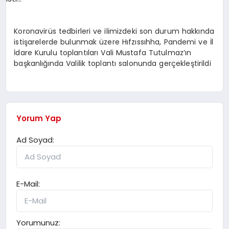
SPOR
Koronavirüs tedbirleri ve ilimizdeki son durum hakkında
istişarelerde bulunmak üzere Hıfzıssıhha, Pandemi ve İl
İdare Kurulu toplantıları Vali Mustafa Tutulmaz’ın
MAGAZIN
başkanlığında Valilik toplantı salonunda gerçekleştirildi
SAĞLIK
Yorum Yap
TEKNOLOJI
Ad Soyad:
E-Mail:
Yorumunuz: