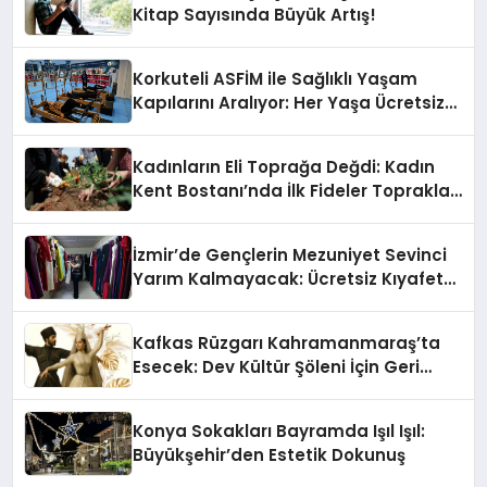
Kitap Sayısında Büyük Artış!
Korkuteli ASFİM ile Sağlıklı Yaşam
Kapılarını Aralıyor: Her Yaşa Ücretsiz
Spor
Kadınların Eli Toprağa Değdi: Kadın
Kent Bostanı’nda İlk Fideler Toprakla
Buluştu
İzmir’de Gençlerin Mezuniyet Sevinci
Yarım Kalmayacak: Ücretsiz Kıyafet
Desteği Başladı
Kafkas Rüzgarı Kahramanmaraş’ta
Esecek: Dev Kültür Şöleni İçin Geri
Sayım Başladı
Konya Sokakları Bayramda Işıl Işıl:
Büyükşehir’den Estetik Dokunuş