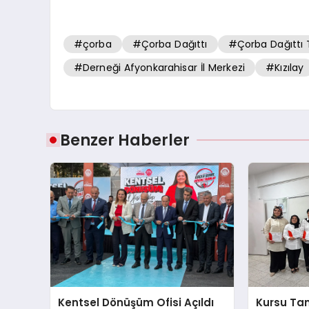
#çorba
#Çorba Dağıttı
#Çorba Dağıttı T
#Derneği Afyonkarahisar İl Merkezi
#Kızılay
Benzer Haberler
Kentsel Dönüşüm Ofisi Açıldı
Kursu T