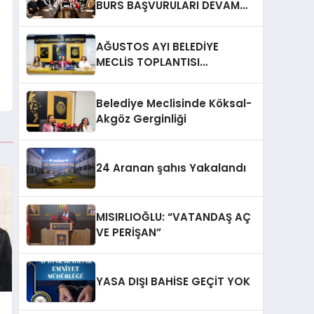
BURS BAŞVURULARI DEVAM
EDİYOR
AĞUSTOS AYI BELEDİYE
MECLİS TOPLANTISI
GERÇEKLEŞTİRİLDİ
Belediye Meclisinde Köksal-
Akgöz Gerginliği
24 Aranan şahıs Yakalandı
MISIRLIOĞLU: “VATANDAŞ AÇ
VE PERİŞAN”
YASA DIŞI BAHİSE GEÇİT YOK