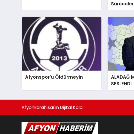
Sürücülere
Afyonspor’u Öldürmeyin
ALADAĞ Mİ
SESLENDİ
Afyonkarahisar'ın Dijital Kalbi