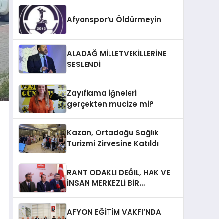
Afyonspor’u Öldürmeyin
ALADAĞ MİLLETVEKİLLERİNE
SESLENDİ
Zayıflama iğneleri
gerçekten mucize mi?
Kazan, Ortadoğu Sağlık
Turizmi Zirvesine Katıldı
RANT ODAKLI DEĞIL, HAK VE
İNSAN MERKEZLi BiR
DÖNÜŞÜM İÇiN
AFYONKARAHiSAR’IN
AFYON EĞİTİM VAKFI’NDA
YANINDAYIZ!