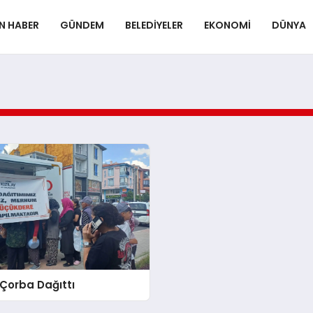
N HABER
GÜNDEM
BELEDIYELER
EKONOMI
DÜNYA
, Çorba Dağıttı