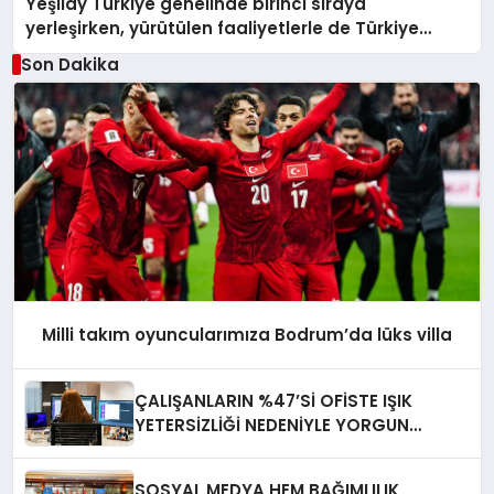
Yeşilay Türkiye genelinde birinci sıraya
yerleşirken, yürütülen faaliyetlerle de Türkiye
üçüncüsü oldu.
Son Dakika
Milli takım oyuncularımıza Bodrum’da lüks villa
ÇALIŞANLARIN %47’Sİ OFİSTE IŞIK
YETERSİZLİĞİ NEDENİYLE YORGUN
HİSSEDİYOR
SOSYAL MEDYA HEM BAĞIMLILIK