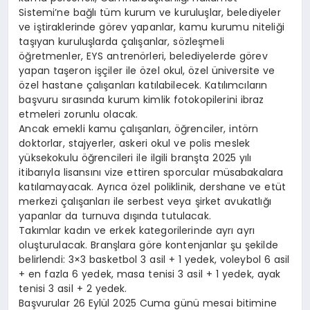
Sistemi’ne bağlı tüm kurum ve kuruluşlar, belediyeler
ve iştiraklerinde görev yapanlar, kamu kurumu niteliği
taşıyan kuruluşlarda çalışanlar, sözleşmeli
öğretmenler, EYS antrenörleri, belediyelerde görev
yapan taşeron işçiler ile özel okul, özel üniversite ve
özel hastane çalışanları katılabilecek. Katılımcıların
başvuru sırasında kurum kimlik fotokopilerini ibraz
etmeleri zorunlu olacak.
Ancak emekli kamu çalışanları, öğrenciler, intörn
doktorlar, stajyerler, askeri okul ve polis meslek
yüksekokulu öğrencileri ile ilgili branşta 2025 yılı
itibarıyla lisansını vize ettiren sporcular müsabakalara
katılamayacak. Ayrıca özel poliklinik, dershane ve etüt
merkezi çalışanları ile serbest veya şirket avukatlığı
yapanlar da turnuva dışında tutulacak.
Takımlar kadın ve erkek kategorilerinde ayrı ayrı
oluşturulacak. Branşlara göre kontenjanlar şu şekilde
belirlendi: 3×3 basketbol 3 asil + 1 yedek, voleybol 6 asil
+ en fazla 6 yedek, masa tenisi 3 asil + 1 yedek, ayak
tenisi 3 asil + 2 yedek.
Başvurular 26 Eylül 2025 Cuma günü mesai bitimine