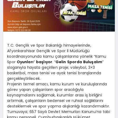
SPOR
MAGAZIN
T.C. Gençlik ve Spor Bakanlığı himayelerinde,
SAĞLIK
Afyonkarahisar Gençlik ve Spor İl Müdürlüğü
koordinasyonunda kamu çalışanlarına yönelik “Kamu
Spor
Oyunları
”
başlıyor
. “
Gelin
Sporda
Buluşalım
”
sloganıyla hayata geçirilen proje; voleybol, 3×3
TEKNOLOJI
basketbol, masa tenisi ve ayak tenisi branşlarında
gerçekleştirilecek.
Projenin temel amacı, kamu kurum ve kuruluşlarında
görev yapan çalışanların spor aracılığıyla
kaynaşmalarını sağlamak, kurumlar arası iş birliğini
artırmak, çalışanların bedensel ve ruhsal sağlıklarını
desteklemek ve spor yapma alışkanlığı kazandırmaktır.
Turnuvaya; 657 Sayılı Devlet Memurları Kanunu’na tabi
kamu personeli, Cumhurbaşkanlığı Hükümet