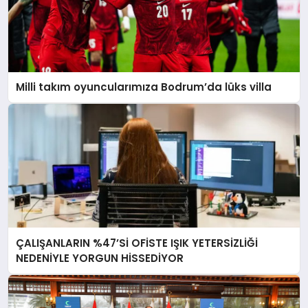
Milli takım oyuncularımıza Bodrum’da lüks villa
ÇALIŞANLARIN %47’Sİ OFİSTE IŞIK YETERSİZLİĞİ
NEDENİYLE YORGUN HİSSEDİYOR