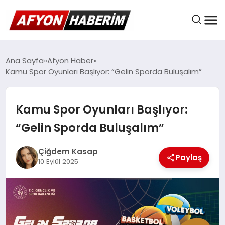
AFYON HABER
Ana Sayfa
Afyon Haber
Kamu Spor Oyunları Başlıyor: “Gelin Sporda Buluşalım”
GÜNDEM
Kamu Spor Oyunları Başlıyor:
“Gelin Sporda Buluşalım”
BELEDIYELER
Çiğdem Kasap
Paylaş
10 Eylül 2025
EKONOMI
DÜNYA