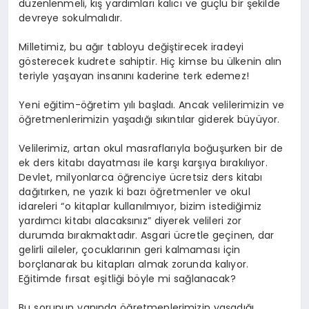
düzenlenmeli, kış yardımları kalıcı ve güçlü bir şekilde
devreye sokulmalıdır.
Milletimiz, bu ağır tabloyu değiştirecek iradeyi
gösterecek kudrete sahiptir. Hiç kimse bu ülkenin alın
teriyle yaşayan insanını kaderine terk edemez!
Yeni eğitim-öğretim yılı başladı. Ancak velilerimizin ve
öğretmenlerimizin yaşadığı sıkıntılar giderek büyüyor.
Velilerimiz, artan okul masraflarıyla boğuşurken bir de
ek ders kitabı dayatması ile karşı karşıya bırakılıyor.
Devlet, milyonlarca öğrenciye ücretsiz ders kitabı
dağıtırken, ne yazık ki bazı öğretmenler ve okul
idareleri “o kitaplar kullanılmıyor, bizim istediğimiz
yardımcı kitabı alacaksınız” diyerek velileri zor
durumda bırakmaktadır. Asgari ücretle geçinen, dar
gelirli aileler, çocuklarının geri kalmaması için
borçlanarak bu kitapları almak zorunda kalıyor.
Eğitimde fırsat eşitliği böyle mi sağlanacak?
Bu sorunun yanında öğretmenlerimizin yaşadığı