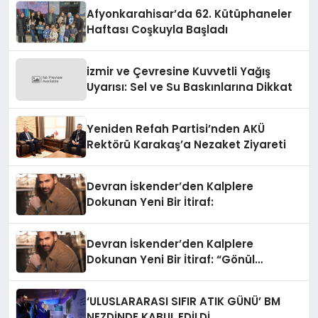
Afyonkarahisar’da 62. Kütüphaneler
Haftası Coşkuyla Başladı
izmir ve Çevresine Kuvvetli Yağış
Uyarısı: Sel ve Su Baskınlarına Dikkat
Yeniden Refah Partisi’nden AKÜ
Rektörü Karakaş’a Nezaket Ziyareti
Devran İskender’den Kalplere
Dokunan Yeni Bir İtiraf:
Devran İskender’den Kalplere
Dokunan Yeni Bir İtiraf: “Gönül
Meselesi”
‘ULUSLARARASI SIFIR ATIK GÜNÜ’ BM
NEZDİNDE KABUL EDİLDİ