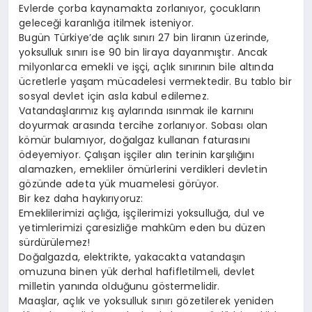
Evlerde çorba kaynamakta zorlanıyor, çocukların
geleceği karanlığa itilmek isteniyor.
Bugün Türkiye’de açlık sınırı 27 bin liranın üzerinde,
yoksulluk sınırı ise 90 bin liraya dayanmıştır. Ancak
milyonlarca emekli ve işçi, açlık sınırının bile altında
ücretlerle yaşam mücadelesi vermektedir. Bu tablo bir
sosyal devlet için asla kabul edilemez.
Vatandaşlarımız kış aylarında ısınmak ile karnını
doyurmak arasında tercihe zorlanıyor. Sobası olan
kömür bulamıyor, doğalgaz kullanan faturasını
ödeyemiyor. Çalışan işçiler alın terinin karşılığını
alamazken, emekliler ömürlerini verdikleri devletin
gözünde adeta yük muamelesi görüyor.
Bir kez daha haykırıyoruz:
Emeklilerimizi açlığa, işçilerimizi yoksulluğa, dul ve
yetimlerimizi çaresizliğe mahkûm eden bu düzen
sürdürülemez!
Doğalgazda, elektrikte, yakacakta vatandaşın
omuzuna binen yük derhal hafifletilmeli, devlet
milletin yanında olduğunu göstermelidir.
Maaşlar, açlık ve yoksulluk sınırı gözetilerek yeniden