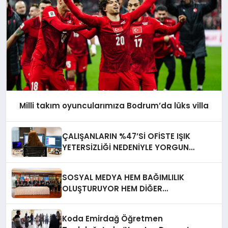
Milli takım oyuncularımıza Bodrum’da lüks villa
ÇALIŞANLARIN %47’Sİ OFİSTE IŞIK
YETERSİZLİĞİ NEDENİYLE YORGUN
HİSSEDİYOR
SOSYAL MEDYA HEM BAĞIMLILIK
OLUŞTURUYOR HEM DİĞER
BAĞIMLILIKLARA ZEMİN HAZIRLIYOR”
Koda Emirdağ Öğretmen