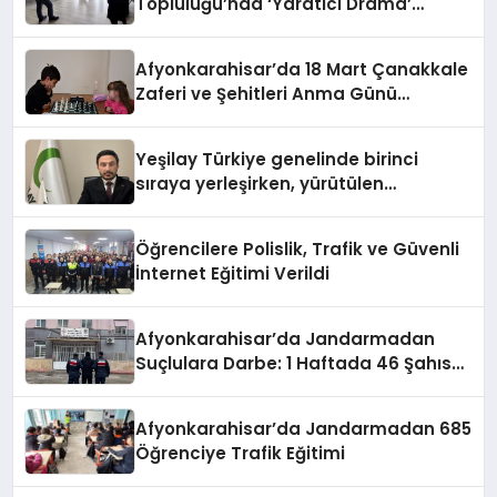
Topluluğu’nda ‘Yaratıcı Drama’
eğitimi gerçekleştirildi.
Afyonkarahisar’da 18 Mart Çanakkale
Zaferi ve Şehitleri Anma Günü
Satranç Turnuvası Sona Erdi
Yeşilay Türkiye genelinde birinci
sıraya yerleşirken, yürütülen
faaliyetlerle de Türkiye üçüncüsü
oldu.
Öğrencilere Polislik, Trafik ve Güvenli
İnternet Eğitimi Verildi
Afyonkarahisar’da Jandarmadan
Suçlulara Darbe: 1 Haftada 46 Şahıs
Yakalandı
Afyonkarahisar’da Jandarmadan 685
Öğrenciye Trafik Eğitimi