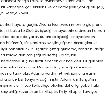
adındaki zengin talibi ile evlenmeye karar verdiği de
ız kardeşine çok sinirlenir ve kız kardeşinin yaptığı bu şeyi,
ynı kefeye koyar.
derhal hayata geçirir. Alyona İvanovna’nın evine gidip onu
deşini balta ile öldürür. İşlediği cinayetlerin ardından hemen
şekilde odasında yatar. Bu arada işlediği cinayetlerden
ne bürünmüştür. Raskolnikov iyileştiğinde dışarı çıkar ve
gili haberleri okur. Dışarıya çıktığı günlerde, kendisini açığa
a karakoldan tanıştığı müfettiş Porfiriy’nin
 neredeyse suçunu itiraf edecek duruma gelir. Bir gün yine
ş Marmeladov’u görür. Marmeladov, sokağın karşısına
masına tanık olur. Adama yardım etmek için onu evine
aha önce kızı Sonya’yı çağırmıştır. Adam, kızı Sonya’nın
nışmış olur. Kitap ilerledikçe olaylar, daha ilgi çekici hale
şkanlığı kazandıran bir kitaptır. En iyi kitaplar tavsiyesi