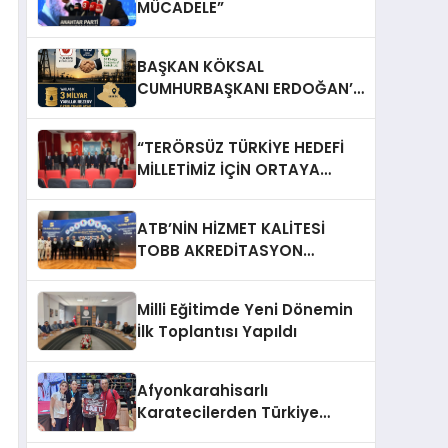
MÜCADELE”
BAŞKAN KÖKSAL
CUMHURBAŞKANI ERDOĞAN’A
TEŞEKKÜR ETTİ
“TERÖRSÜZ TÜRKİYE HEDEFİ
MİLLETİMİZ İÇİN ORTAYA
KONULDU”
ATB’NİN HİZMET KALİTESİ
TOBB AKREDİTASYON
SERTİFİKASIYLA TESCİLLENDİ
Milli Eğitimde Yeni Dönemin
İlk Toplantısı Yapıldı
Afyonkarahisarlı
Karatecilerden Türkiye
Şampiyonasında Önemli