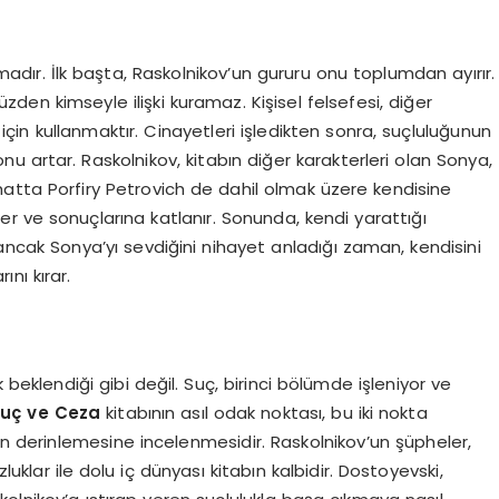
dır. İlk başta, Raskolnikov’un gururu onu toplumdan ayırır.
zden kimseyle ilişki kuramaz. Kişisel felsefesi, diğer
çin kullanmaktır. Cinayetleri işledikten sonra, suçluluğunun
nu artar. Raskolnikov, kitabın diğer karakterleri olan Sonya,
atta Porfiry Petrovich de dahil olmak üzere kendisine
er ve sonuçlarına katlanır. Sonunda, kendi yarattığı
ncak Sonya’yı sevdiğini nihayet anladığı zaman, kendisini
nı kırar.
beklendiği gibi değil. Suç, birinci bölümde işleniyor ve
uç ve Ceza
kitabının asıl odak noktası, bu iki nokta
nin derinlemesine incelenmesidir. Raskolnikov’un şüpheler,
uklar ile dolu iç dünyası kitabın kalbidir. Dostoyevski,