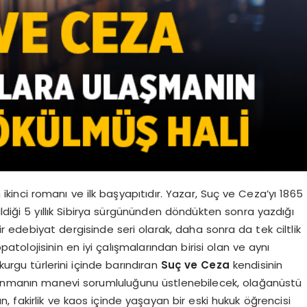
ikinci romanı ve ilk başyapıtıdır. Yazar, Suç ve Ceza’yı 1865
ldiği 5 yıllık Sibirya sürgününden döndükten sonra yazdığı
ir edebiyat dergisinde seri olarak, daha sonra da tek ciltlik
patolojisinin en iyi çalışmalarından birisi olan ve aynı
kurgu türlerini içinde barındıran
Suç ve Ceza
kendisinin
llanmanın manevi sorumluluğunu üstlenebilecek, olağanüstü
an, fakirlik ve kaos içinde yaşayan bir eski hukuk öğrencisi