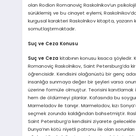
olan Rodion Romanoviç Raskolnikov’un psikolojik 
sürüklemiş ve bu cinayet eylemi, Raskolnikov’da
kurgusal karakteri Raskolnikov kitapta, yazarı
somutlaştırmaktadır.
Suç ve Ceza Konusu
Suç ve Ceza
kitabının konusu kısaca şöyledir. 
Romanoviç Raskolnikov, Saint Petersburg’da kira
öğrencisidir. Kendisini olağanüstü bir genç ad
insanlığa sunmaya değer bir şeyleri varsa onun 
üzerine formüle olmuştur. Teorisini kanıtlamak 
hem de öldürmeyi planlar. Kafasında bu soygun
Marmeladov ile tanışır. Marmeladov, kızı Sonya’d
seçmek zorunda kaldığından bahsetmiştir. Rask
Saint Petersburg’a kendisini ziyarete gelecekle
Dunya’nın kötü niyetli patronu ile olan sorun