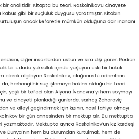
bir analizidir. Kitapta bu teori, Raskolnikov’u cinayete
 kabus gibi bir suçluluk duygusu yaratmıştır. Kitabın
n kurtuluşun ancak kefaretle mümkün olduğuna dair inancını
Kendisini, diğer insanlardan üstün ve sıra dışı gören Rodion
lık bir odada yoksulluk içinde yaşayan eski bir hukuk
am olarak algılayan Raskolnikov, olağanüstü adamların
da, herhangi bir suç işlemeye hakları olduğu bir teori
için, yaşlı bir tefeci olan Alyona İvanovna’yı hem soymayı
u ve cinayeti planladığı günlerde, sarhoş Zaharoviç
an ve aileyi geçindirmek için kızının, nasıl fahişe olmayı
olnikov bir gün annesinden bir mektup alır. Bu mektupta
ri yazmaktadır. Mektupta ayrıca Raskolnikov’un kız kardeşi
ları ve Dunya’nın hem bu durumdan kurtulmak, hem de