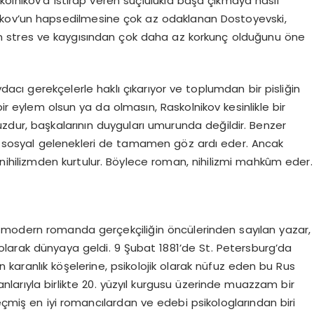
askolnikov’a ıstırap veren suçlulukla başa çıkmaya nasıl
lnikov’un hapsedilmesine çok az odaklanan Dostoyevski,
 stres ve kaygısından çok daha az korkunç olduğunu öne
dacı gerekçelerle haklı çıkarıyor ve toplumdan bir pisliğin
bir eylem olsun ya da olmasın, Raskolnikov kesinlikle bir
dur, başkalarının duyguları umurunda değildir. Benzer
şen sosyal gelenekleri de tamamen göz ardı eder. Ancak
nihilizmden kurtulur. Böylece roman, nihilizmi mahkûm eder.
 modern romanda gerçekçiliğin öncülerinden sayılan yazar,
olarak dünyaya geldi. 9 Şubat 1881’de St. Petersburg’da
 karanlık köşelerine, psikolojik olarak nüfuz eden bu Rus
nlarıyla birlikte 20. yüzyıl kurgusu üzerinde muazzam bir
eçmiş en iyi romancılardan ve edebi psikologlarından biri