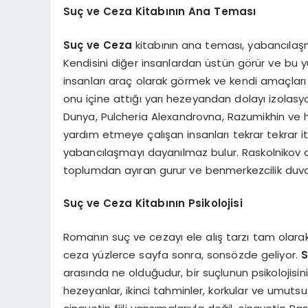
Suç ve Ceza Kitabının Ana Teması
Suç ve Ceza
kitabının ana teması, yabancılaşma
Kendisini diğer insanlardan üstün görür ve bu yü
insanları araç olarak görmek ve kendi amaçları i
onu içine attığı yarı hezeyandan dolayı izolasyo
Dunya, Pulcheria Alexandrovna, Razumikhin ve h
yardım etmeye çalışan insanları tekrar tekrar it
yabancılaşmayı dayanılmaz bulur. Raskolnikov a
toplumdan ayıran gurur ve benmerkezcilik duvarı
Suç ve Ceza Kitabının Psikolojisi
Romanın suç ve cezayı ele alış tarzı tam olarak 
ceza yüzlerce sayfa sonra, sonsözde geliyor.
S
arasında ne olduğudur, bir suçlunun psikolojisi
hezeyanlar, ikinci tahminler, korkular ve umutsuzl