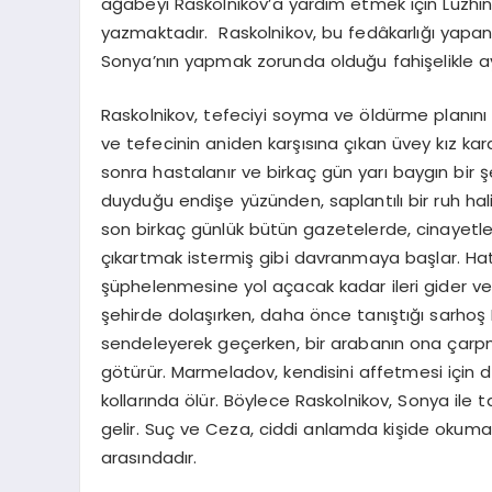
ağabeyi Raskolnikov’a yardım etmek için Luzhin 
yazmaktadır. Raskolnikov, bu fedâkarlığı yapan k
Sonya’nın yapmak zorunda olduğu fahişelikle a
Raskolnikov, tefeciyi soyma ve öldürme planını 
ve tefecinin aniden karşısına çıkan üvey kız kar
sonra hastalanır ve birkaç gün yarı baygın bir 
duyduğu endişe yüzünden, saplantılı bir ruh hali
son birkaç günlük bütün gazetelerde, cinayetle il
çıkartmak istermiş gibi davranmaya başlar. Hatt
şüphelenmesine yol açacak kadar ileri gider ve
şehirde dolaşırken, daha önce tanıştığı sarho
sendeleyerek geçerken, bir arabanın ona çarp
götürür. Marmeladov, kendisini affetmesi için d
kollarında ölür. Böylece Raskolnikov, Sonya ile ta
gelir. Suç ve Ceza, ciddi anlamda kişide okuma alı
arasındadır.