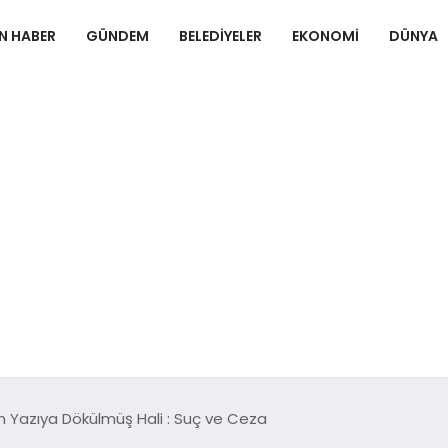
N HABER
GÜNDEM
BELEDIYELER
EKONOMI
DÜNYA
 Yazıya Dökülmüş Hali : Suç ve Ceza