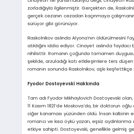
cinayetin fiili yansımalarıyla değil, cinayetin R
zorladığıyla ilgilenmiştir. Gerçekten de, Rasko
gerçek cezanın cezadan kaçınmaya çalışmanın
sürüyor gibi görünüyor.
Raskolnikov aslında Alyona’nın öldürülmesini fay
atıldığını iddia ediyor. Cinayet aslında faydacı 
nihilisttir. Romanın çoğunda tamamen duygusuz
şekilde, arzuladığı katı etkileşimlere ters dü
romanın sonunda Raskolnikov, aşkı keşfettikçe 
Fyodor Dostoyevski Hakkında
Tam adı Fyodor Mikhaylovich Dostoyevski olan,
11 Kasım 1821’de Moskova’da, bir doktorun oğlu 
ciğer kanaması yüzünden öldü. İnsan kalbinin en
romancı ve kısa öykü yazarı, eşsiz aydınlanma a
etkiye sahipti. Dostoyevski, genellikle gelmiş g