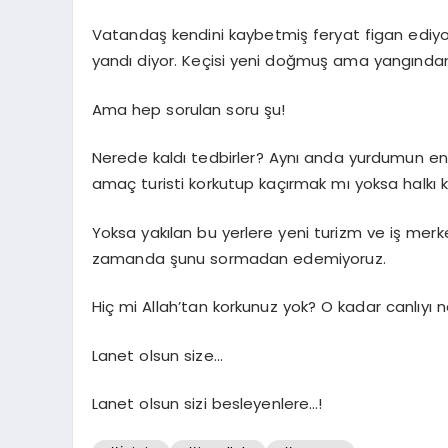
Vatandaş kendini kaybetmiş feryat figan ediyor. 
yandı diyor. Keçisi yeni doğmuş ama yangından
Ama hep sorulan soru şu!
Nerede kaldı tedbirler? Aynı anda yurdumun en g
amaç turisti korkutup kaçırmak mı yoksa halkı
Yoksa yakılan bu yerlere yeni turizm ve iş mer
zamanda şunu sormadan edemiyoruz.
Hiç mi Allah’tan korkunuz yok? O kadar canlıyı na
Lanet olsun size…
Lanet olsun sizi besleyenlere…!