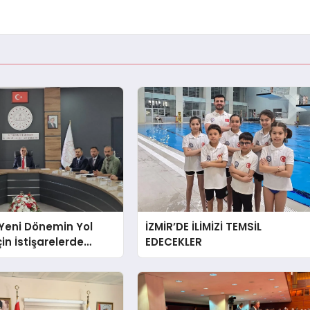
Yeni Dönemin Yol
İZMİR’DE İLİMİZİ TEMSİL
çin İstişarelerde
EDECEKLER
u