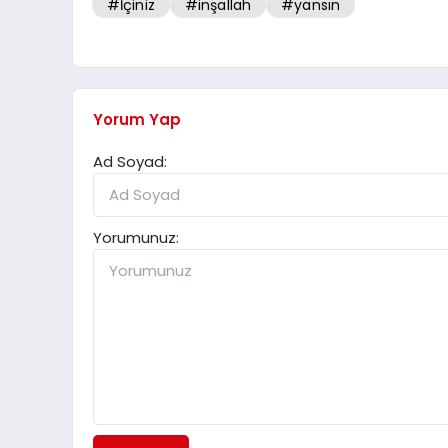
#İçiniz
#inşallah
#yansın
Yorum Yap
Ad Soyad:
Yorumunuz: