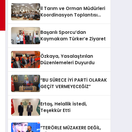
İl Tarım ve Orman Müdürleri
Koordinasyon Toplantısı
Düzenlendi
Başarılı Sporcu’dan
Kaymakam Türker’e Ziyaret
Özkaya, Yasalaştırılan
Düzenlemeleri Duyurdu
“BU SÜRECE İYİ PARTİ OLARAK
GEÇİT VERMEYECEĞİZ”
Ertaş, Helallik İstedi,
Teşekkür Etti
“TERÖRLE MÜZAKERE DEĞİL,