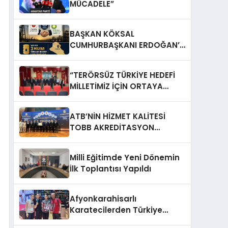
MÜCADELE”
BAŞKAN KÖKSAL
CUMHURBAŞKANI ERDOĞAN’A
TEŞEKKÜR ETTİ
“TERÖRSÜZ TÜRKİYE HEDEFİ
MİLLETİMİZ İÇİN ORTAYA
KONULDU”
ATB’NİN HİZMET KALİTESİ
TOBB AKREDİTASYON
SERTİFİKASIYLA TESCİLLENDİ
Milli Eğitimde Yeni Dönemin
İlk Toplantısı Yapıldı
Afyonkarahisarlı
Karatecilerden Türkiye
Şampiyonasında Önemli