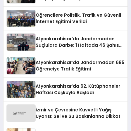
faaliyetlerle de Türkiye üçüncüsü
oldu.
Öğrencilere Polislik, Trafik ve Güvenli
İnternet Eğitimi Verildi
Afyonkarahisar’da Jandarmadan
Suçlulara Darbe: 1 Haftada 46 Şahıs
Yakalandı
Afyonkarahisar’da Jandarmadan 685
Öğrenciye Trafik Eğitimi
Afyonkarahisar’da 62. Kütüphaneler
Haftası Coşkuyla Başladı
izmir ve Çevresine Kuvvetli Yağış
Uyarısı: Sel ve Su Baskınlarına Dikkat