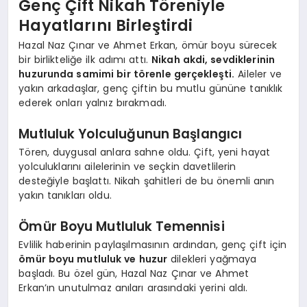
Genç Çift Nikah Töreniyle
Hayatlarını Birleştirdi
SPOR
Hazal Naz Çınar ve Ahmet Erkan, ömür boyu sürecek
bir birlikteliğe ilk adımı attı.
Nikah akdi, sevdiklerinin
huzurunda samimi bir törenle gerçekleşti.
Aileler ve
MAGAZIN
yakın arkadaşlar, genç çiftin bu mutlu gününe tanıklık
ederek onları yalnız bırakmadı.
SAĞLIK
Mutluluk Yolculuğunun Başlangıcı
Tören, duygusal anlara sahne oldu. Çift, yeni hayat
yolculuklarını ailelerinin ve seçkin davetlilerin
desteğiyle başlattı. Nikah şahitleri de bu önemli anın
TEKNOLOJI
yakın tanıkları oldu.
Ömür Boyu Mutluluk Temennisi
Evlilik haberinin paylaşılmasının ardından, genç çift için
ömür boyu mutluluk ve huzur
dilekleri yağmaya
başladı. Bu özel gün, Hazal Naz Çınar ve Ahmet
Erkan’ın unutulmaz anıları arasındaki yerini aldı.