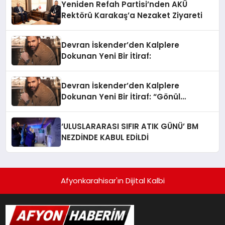
Yeniden Refah Partisi’nden AKÜ
Rektörü Karakaş’a Nezaket Ziyareti
Devran İskender’den Kalplere
Dokunan Yeni Bir İtiraf:
Devran İskender’den Kalplere
Dokunan Yeni Bir İtiraf: “Gönül
Meselesi”
‘ULUSLARARASI SIFIR ATIK GÜNÜ’ BM
NEZDİNDE KABUL EDİLDİ
Afyonkarahisar'ın Dijital Kalbi