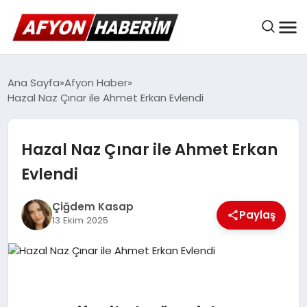
AFYON HABER
Ana Sayfa
Afyon Haber
Hazal Naz Çınar ile Ahmet Erkan Evlendi
GÜNDEM
Hazal Naz Çınar ile Ahmet Erkan
Evlendi
BELEDIYELER
Çiğdem Kasap
Paylaş
13 Ekim 2025
EKONOMI
DÜNYA