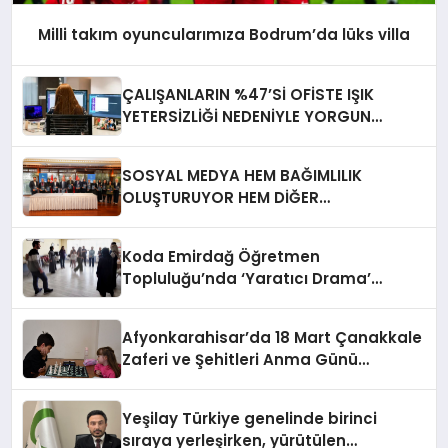
Milli takım oyuncularımıza Bodrum’da lüks villa
ÇALIŞANLARIN %47’Sİ OFİSTE IŞIK
YETERSİZLİĞİ NEDENİYLE YORGUN
HİSSEDİYOR
SOSYAL MEDYA HEM BAĞIMLILIK
OLUŞTURUYOR HEM DİĞER
BAĞIMLILIKLARA ZEMİN HAZIRLIYOR”
Koda Emirdağ Öğretmen
Topluluğu’nda ‘Yaratıcı Drama’
eğitimi gerçekleştirildi.
Afyonkarahisar’da 18 Mart Çanakkale
Zaferi ve Şehitleri Anma Günü
Satranç Turnuvası Sona Erdi
Yeşilay Türkiye genelinde birinci
sıraya yerleşirken, yürütülen