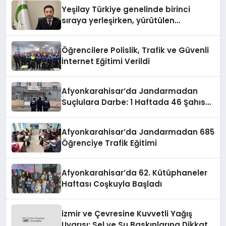
Yeşilay Türkiye genelinde birinci
sıraya yerleşirken, yürütülen
faaliyetlerle de Türkiye üçüncüsü
oldu.
Öğrencilere Polislik, Trafik ve Güvenli
İnternet Eğitimi Verildi
Afyonkarahisar’da Jandarmadan
Suçlulara Darbe: 1 Haftada 46 Şahıs
Yakalandı
Afyonkarahisar’da Jandarmadan 685
Öğrenciye Trafik Eğitimi
Afyonkarahisar’da 62. Kütüphaneler
Haftası Coşkuyla Başladı
izmir ve Çevresine Kuvvetli Yağış
Uyarısı: Sel ve Su Baskınlarına Dikkat