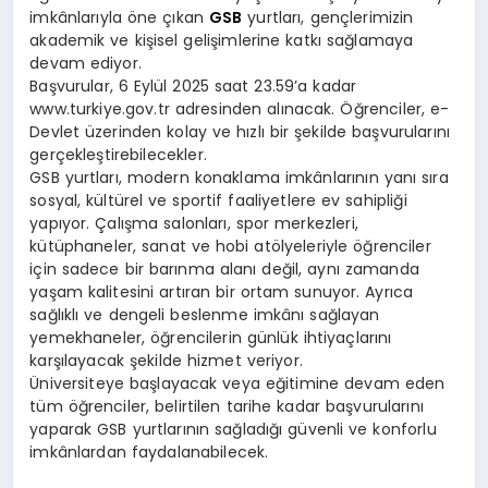
imkânlarıyla öne çıkan
GSB
yurtları, gençlerimizin
akademik ve kişisel gelişimlerine katkı sağlamaya
devam ediyor.
Başvurular, 6 Eylül 2025 saat 23.59’a kadar
www.turkiye.gov.tr adresinden alınacak. Öğrenciler, e-
Devlet üzerinden kolay ve hızlı bir şekilde başvurularını
gerçekleştirebilecekler.
GSB yurtları, modern konaklama imkânlarının yanı sıra
sosyal, kültürel ve sportif faaliyetlere ev sahipliği
yapıyor. Çalışma salonları, spor merkezleri,
kütüphaneler, sanat ve hobi atölyeleriyle öğrenciler
için sadece bir barınma alanı değil, aynı zamanda
yaşam kalitesini artıran bir ortam sunuyor. Ayrıca
sağlıklı ve dengeli beslenme imkânı sağlayan
yemekhaneler, öğrencilerin günlük ihtiyaçlarını
karşılayacak şekilde hizmet veriyor.
Üniversiteye başlayacak veya eğitimine devam eden
tüm öğrenciler, belirtilen tarihe kadar başvurularını
yaparak GSB yurtlarının sağladığı güvenli ve konforlu
imkânlardan faydalanabilecek.