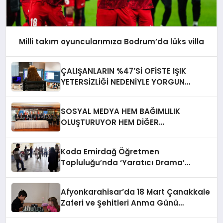
Milli takım oyuncularımıza Bodrum’da lüks villa
ÇALIŞANLARIN %47’Sİ OFİSTE IŞIK
YETERSİZLİĞİ NEDENİYLE YORGUN
HİSSEDİYOR
SOSYAL MEDYA HEM BAĞIMLILIK
OLUŞTURUYOR HEM DİĞER
BAĞIMLILIKLARA ZEMİN HAZIRLIYOR”
Koda Emirdağ Öğretmen
Topluluğu’nda ‘Yaratıcı Drama’
eğitimi gerçekleştirildi.
Afyonkarahisar’da 18 Mart Çanakkale
Zaferi ve Şehitleri Anma Günü
Satranç Turnuvası Sona Erdi