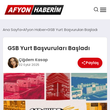
AFYON HABER
Ana Sayfa
Afyon Haber
GSB Yurt Başvuruları Başladı
GSB Yurt Başvuruları Başladı
GÜNDEM
Çiğdem Kasap
Paylaş
02 Eylül 2025
BELEDIYELER
EKONOMI
DÜNYA