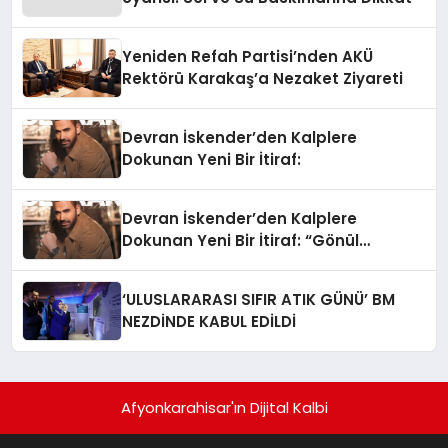
Yeniden Refah Partisi’nden AKÜ
Rektörü Karakaş’a Nezaket Ziyareti
Devran İskender’den Kalplere
Dokunan Yeni Bir İtiraf:
Devran İskender’den Kalplere
Dokunan Yeni Bir İtiraf: “Gönül
Meselesi”
‘ULUSLARARASI SIFIR ATIK GÜNÜ’ BM
NEZDİNDE KABUL EDİLDİ
Afyonkarahisar'ın Dijital Kalbi