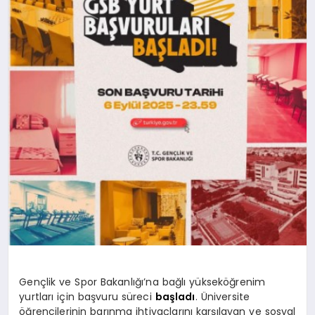
SPOR
MAGAZIN
SAĞLIK
TEKNOLOJI
Gençlik ve Spor Bakanlığı’na bağlı yükseköğrenim
yurtları için başvuru süreci
başladı
. Üniversite
öğrencilerinin barınma ihtiyaçlarını karşılayan ve sosyal