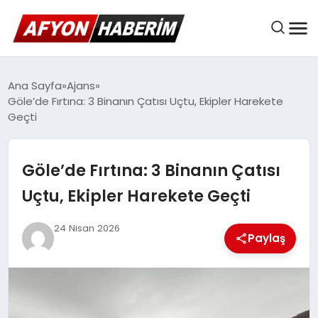
AFYON HABER
Ana Sayfa
Ajans
Göle’de Fırtına: 3 Binanın Çatısı Uçtu, Ekipler Harekete
Geçti
GÜNDEM
Göle’de Fırtına: 3 Binanın Çatısı
BELEDIYELER
Uçtu, Ekipler Harekete Geçti
24 Nisan 2026
Paylaş
EKONOMI
DÜNYA