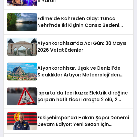
11 Yaralı
Edirne’de Kahreden Olay: Tunca
Nehri’nde İki Kişinin Cansız Bedeni
Bulundu
Afyonkarahisar’da Acı Gün: 30 Mayıs
2026 Vefat Edenler
Afyonkarahisar, Uşak ve Denizli’de
Sıcaklıklar Artıyor: Meteoroloji’den
Yeni Hava Durumu Raporu
Isparta’da feci kaza: Elektrik direğine
çarpan hafif ticari araçta 2 ölü, 2
yaralı
Eskişehirspor’da Hakan Şapcı Dönemi
Devam Ediyor: Yeni Sezon İçin
Anlaşma Sağlandı