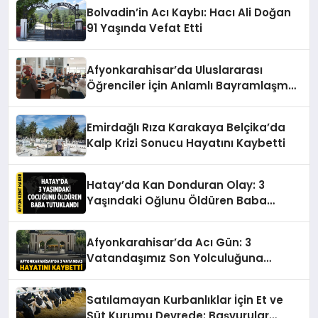
Bolvadin’in Acı Kaybı: Hacı Ali Doğan
91 Yaşında Vefat Etti
Afyonkarahisar’da Uluslararası
Öğrenciler İçin Anlamlı Bayramlaşma
Etkinliği
Emirdağlı Rıza Karakaya Belçika’da
Kalp Krizi Sonucu Hayatını Kaybetti
Hatay’da Kan Donduran Olay: 3
Yaşındaki Oğlunu Öldüren Baba
Tutuklandı
Afyonkarahisar’da Acı Gün: 3
Vatandaşımız Son Yolculuğuna
Uğurlanıyor
Satılamayan Kurbanlıklar İçin Et ve
Süt Kurumu Devrede: Başvurular