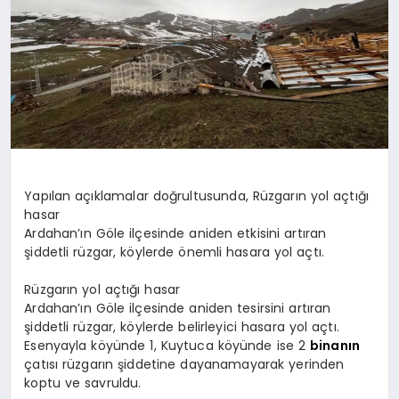
SPOR
MAGAZIN
SAĞLIK
Yapılan açıklamalar doğrultusunda, Rüzgarın yol açtığı
hasar
Ardahan’ın Göle ilçesinde aniden etkisini artıran
TEKNOLOJI
şiddetli rüzgar, köylerde önemli hasara yol açtı.
Rüzgarın yol açtığı hasar
Ardahan’ın Göle ilçesinde aniden tesirsini artıran
şiddetli rüzgar, köylerde belirleyici hasara yol açtı.
Esenyayla köyünde 1, Kuytuca köyünde ise 2
binanın
çatısı rüzgarın şiddetine dayanamayarak yerinden
koptu ve savruldu.