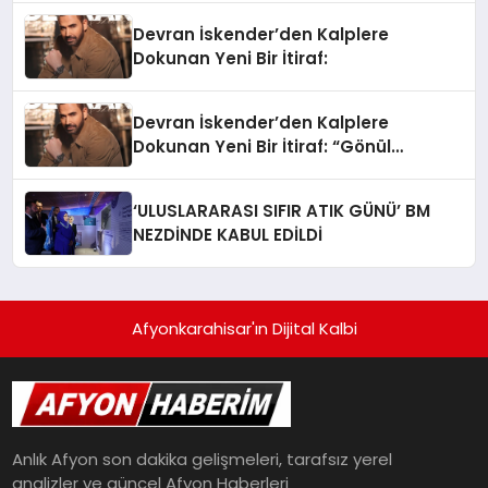
Devran İskender’den Kalplere
Dokunan Yeni Bir İtiraf:
Devran İskender’den Kalplere
Dokunan Yeni Bir İtiraf: “Gönül
Meselesi”
‘ULUSLARARASI SIFIR ATIK GÜNÜ’ BM
NEZDİNDE KABUL EDİLDİ
Afyonkarahisar'ın Dijital Kalbi
Anlık Afyon son dakika gelişmeleri, tarafsız yerel
analizler ve güncel Afyon Haberleri