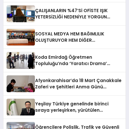
ÇALIŞANLARIN %47’Sİ OFİSTE IŞIK
YETERSİZLİĞİ NEDENİYLE YORGUN
HİSSEDİYOR
SOSYAL MEDYA HEM BAĞIMLILIK
OLUŞTURUYOR HEM DİĞER
BAĞIMLILIKLARA ZEMİN HAZIRLIYOR”
Koda Emirdağ Öğretmen
Topluluğu’nda ‘Yaratıcı Drama’
eğitimi gerçekleştirildi.
Afyonkarahisar’da 18 Mart Çanakkale
Zaferi ve Şehitleri Anma Günü
Satranç Turnuvası Sona Erdi
Yeşilay Türkiye genelinde birinci
sıraya yerleşirken, yürütülen
faaliyetlerle de Türkiye üçüncüsü
oldu.
Öğrencilere Polislik, Trafik ve Güvenli