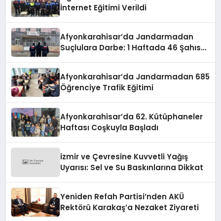
İnternet Eğitimi Verildi
Afyonkarahisar’da Jandarmadan
Suçlulara Darbe: 1 Haftada 46 Şahıs
Yakalandı
Afyonkarahisar’da Jandarmadan 685
Öğrenciye Trafik Eğitimi
Afyonkarahisar’da 62. Kütüphaneler
Haftası Coşkuyla Başladı
izmir ve Çevresine Kuvvetli Yağış
Uyarısı: Sel ve Su Baskınlarına Dikkat
Yeniden Refah Partisi’nden AKÜ
Rektörü Karakaş’a Nezaket Ziyareti