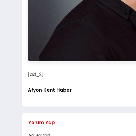
[ad_2]
Afyon Kent Haber
Yorum Yap
Ad Soyad: