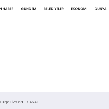
N HABER
GÜNDEM
BELEDIYELER
EKONOMI
DÜNYA
 Bigo Live da – SANAT