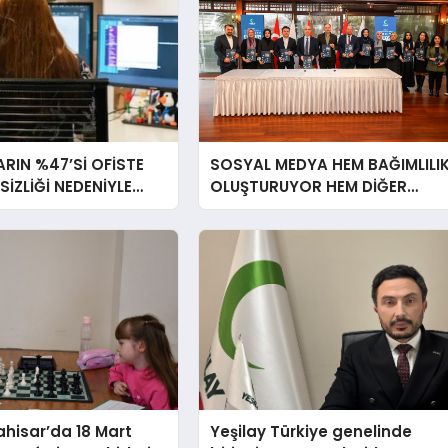
RIN %47’Sİ OFİSTE
SOSYAL MEDYA HEM BAĞIMLILI
RSİZLİĞİ NEDENİYLE
OLUŞTURUYOR HEM DİĞER
İSSEDİYOR
BAĞIMLILIKLARA ZEMİN
HAZIRLIYOR”
hisar’da 18 Mart
Yeşilay Türkiye genelinde