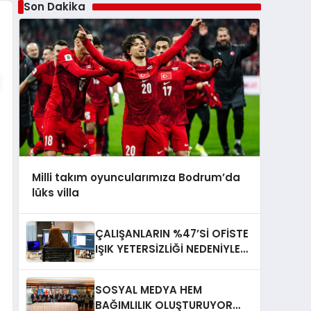
Son Dakika
Milli takım oyuncularımıza Bodrum’da
lüks villa
ÇALIŞANLARIN %47’Sİ OFİSTE
IŞIK YETERSİZLİĞİ NEDENİYLE
YORGUN HİSSEDİYOR
SOSYAL MEDYA HEM
BAĞIMLILIK OLUŞTURUYOR