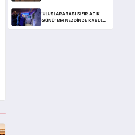
İtiraf: “Gönül Meselesi”
‘ULUSLARARASI SIFIR ATIK
GÜNÜ’ BM NEZDİNDE KABUL
EDİLDİ