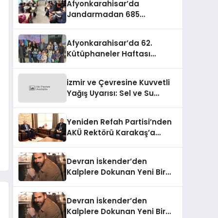
Afyonkarahisar’da
Jandarmadan 685
Öğrenciye Trafik Eğitimi
Afyonkarahisar’da 62.
Kütüphaneler Haftası
Coşkuyla Başladı
izmir ve Çevresine Kuvvetli
Yağış Uyarısı: Sel ve Su
Baskınlarına Dikkat
Yeniden Refah Partisi’nden
AKÜ Rektörü Karakaş’a
Nezaket Ziyareti
Devran İskender’den
Kalplere Dokunan Yeni Bir
İtiraf:
Devran İskender’den
Kalplere Dokunan Yeni Bir