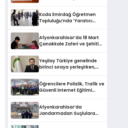
HEM DİĞER BAĞIMLILIKLARA
ZEMİN HAZIRLIYOR”
Koda Emirdağ Öğretmen
Topluluğu’nda ‘Yaratıcı
Drama’ eğitimi
gerçekleştirildi.
Afyonkarahisar’da 18 Mart
Çanakkale Zaferi ve Şehitleri
Anma Günü Satranç
Turnuvası Sona Erdi
Yeşilay Türkiye genelinde
birinci sıraya yerleşirken,
yürütülen faaliyetlerle de
Türkiye üçüncüsü oldu.
Öğrencilere Polislik, Trafik ve
Güvenli İnternet Eğitimi
Verildi
Afyonkarahisar’da
Jandarmadan Suçlulara
Darbe: 1 Haftada 46 Şahıs
Yakalandı