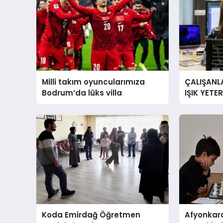
Milli takım oyuncularımıza
ÇALIŞANLA
Bodrum’da lüks villa
IŞIK YETE
YORGUN H
Koda Emirdağ Öğretmen
Afyonkara