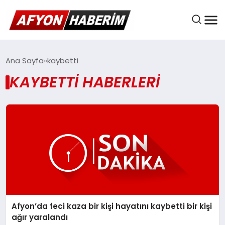
AFYON HABER
Ana Sayfa
kaybetti
KAYBETTI HABERLERI
GÜNDEM
BELEDIYELER
EKONOMI
Afyon’da feci kaza bir kişi hayatını kaybetti bir kişi
DÜNYA
ağır yaralandı