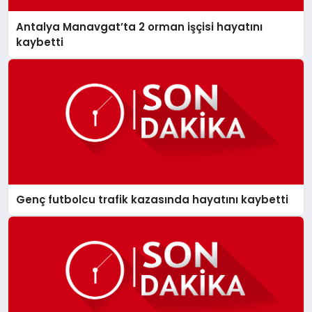
Antalya Manavgat’ta 2 orman işçisi hayatını
kaybetti
Genç futbolcu trafik kazasında hayatını kaybetti