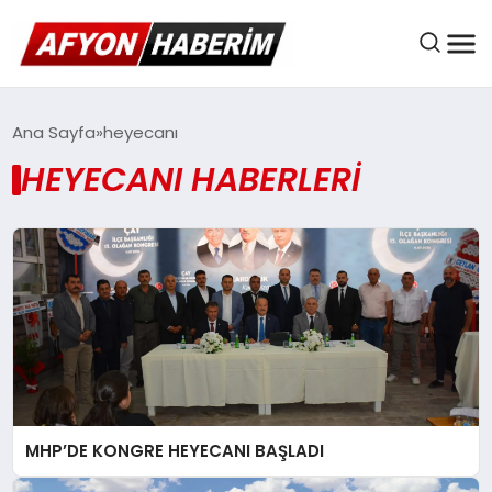
AFYON HABER
Ana Sayfa
heyecanı
HEYECANI HABERLERI
GÜNDEM
BELEDIYELER
EKONOMI
MHP’DE KONGRE HEYECANI BAŞLADI
DÜNYA