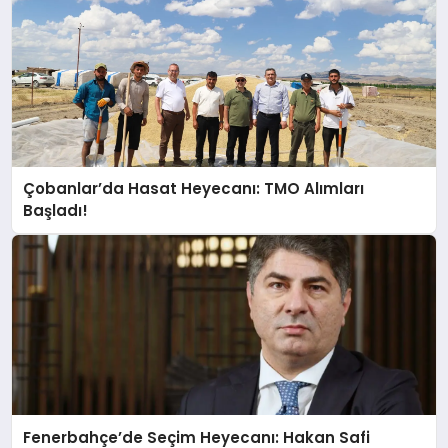
SPOR
MAGAZIN
Çobanlar’da Hasat Heyecanı: TMO Alımları
SAĞLIK
Başladı!
TEKNOLOJI
Fenerbahçe’de Seçim Heyecanı: Hakan Safi