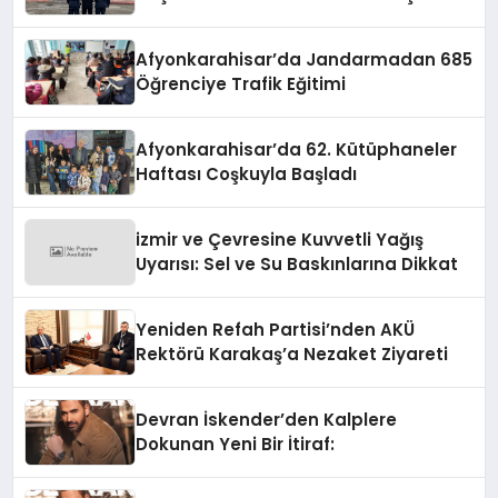
Yakalandı
Afyonkarahisar’da Jandarmadan 685
Öğrenciye Trafik Eğitimi
Afyonkarahisar’da 62. Kütüphaneler
Haftası Coşkuyla Başladı
izmir ve Çevresine Kuvvetli Yağış
Uyarısı: Sel ve Su Baskınlarına Dikkat
Yeniden Refah Partisi’nden AKÜ
Rektörü Karakaş’a Nezaket Ziyareti
Devran İskender’den Kalplere
Dokunan Yeni Bir İtiraf: