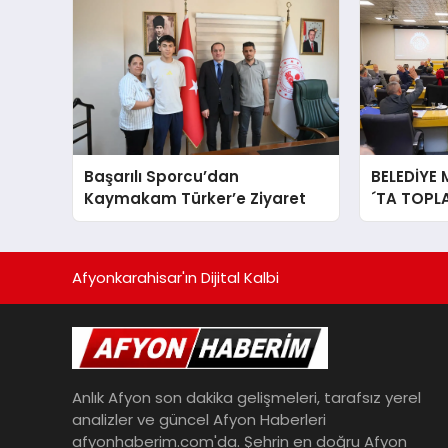
Başarılı Sporcu’dan
BELEDİYE 
Kaymakam Türker’e Ziyaret
´TA TOPL
Afyonkarahisar'ın Dijital Kalbi
Anlık Afyon son dakika gelişmeleri, tarafsız yerel
analizler ve güncel Afyon Haberleri
afyonhaberim.com'da. Şehrin en doğru Afyon