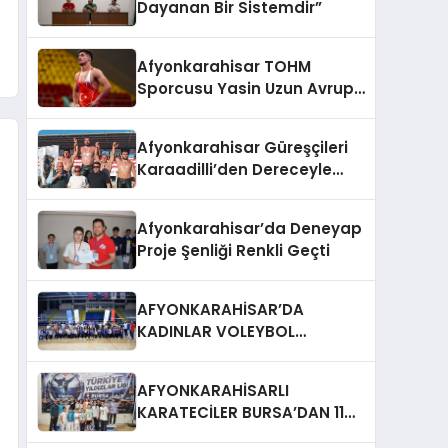
Dayanan Bir Sistemdir”
Afyonkarahisar TOHM
Sporcusu Yasin Uzun Avrupa
Üçüncüsü Oldu
Afyonkarahisar Güreşçileri
Karaadilli’den Dereceyle
Döndü
Afyonkarahisar’da Deneyap
Proje Şenliği Renkli Geçti
AFYONKARAHİSAR’DA
KADINLAR VOLEYBOL
MÜSABAKALARI SONA ERDİ
AFYONKARAHİSARLI
KARATECİLER BURSA’DAN 11
MADALYA İLE DÖNDÜ