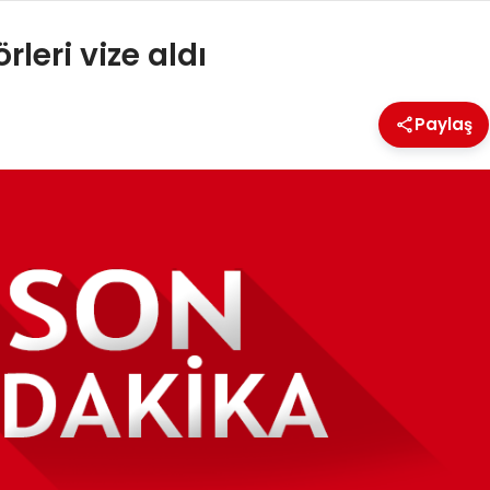
leri vize aldı
Paylaş