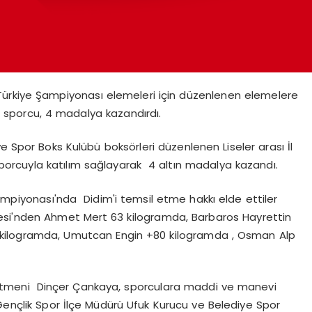
liği Türkiye Şampiyonası elemeleri için düzenlenen elemelere
 sporcu, 4 madalya kazandırdı.
e Spor Boks Kulübü boksörleri düzenlenen Liseler arası İl
sporcuyla katılım sağlayarak 4 altın madalya kazandı.
Şampiyonası'nda Didim'i temsil etme hakkı elde ettiler
esi'nden Ahmet Mert 63 kilogramda, Barbaros Hayrettin
6 kilogramda, Umutcan Engin +80 kilogramda , Osman Alp
retmeni Dinçer Çankaya, sporculara maddi ve manevi
 Gençlik Spor İlçe Müdürü Ufuk Kurucu ve Belediye Spor