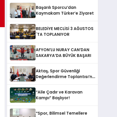
Başarılı Sporcu’dan
Kaymakam Türker’e Ziyaret
BELEDİYE MECLİSİ 3 AĞUSTOS
´TA TOPLANIYOR
AFYON’LU NURAY CAN’DAN
SAKARYA’DA BÜYÜK BAŞARI
Aktaş, Spor Güvenliği
Değerlendirme Toplantısı’na
Katıldı
“Aile Çadır ve Karavan
Kampı” Başlıyor!
“Spor, Bilimsel Temellere