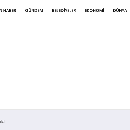
N HABER
GÜNDEM
BELEDIYELER
EKONOMI
DÜNYA
ldı