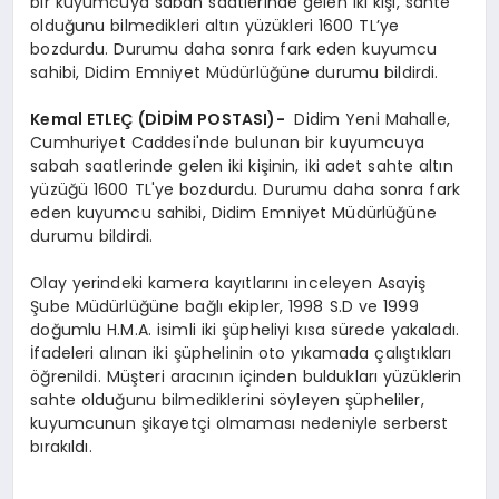
bir kuyumcuya sabah saatlerinde gelen iki kişi, sahte
olduğunu bilmedikleri altın yüzükleri 1600 TL’ye
SPOR
bozdurdu. Durumu daha sonra fark eden kuyumcu
sahibi, Didim Emniyet Müdürlüğüne durumu bildirdi.
Kemal ETLEÇ (DİDİM POSTASI)-
Didim Yeni Mahalle,
MAGAZIN
Cumhuriyet Caddesi'nde bulunan bir kuyumcuya
sabah saatlerinde gelen iki kişinin, iki adet sahte altın
yüzüğü 1600 TL'ye bozdurdu. Durumu daha sonra fark
SAĞLIK
eden kuyumcu sahibi, Didim Emniyet Müdürlüğüne
durumu bildirdi.
Olay yerindeki kamera kayıtlarını inceleyen Asayiş
TEKNOLOJI
Şube Müdürlüğüne bağlı ekipler, 1998 S.D ve 1999
doğumlu H.M.A. isimli iki şüpheliyi kısa sürede yakaladı.
İfadeleri alınan iki şüphelinin oto yıkamada çalıştıkları
öğrenildi. Müşteri aracının içinden buldukları yüzüklerin
sahte olduğunu bilmediklerini söyleyen şüpheliler,
kuyumcunun şikayetçi olmaması nedeniyle serberst
bırakıldı.