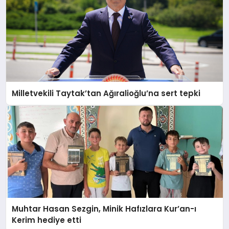
Milletvekili Taytak’tan Ağıralioğlu’na sert tepki
Muhtar Hasan Sezgin, Minik Hafızlara Kur’an-ı
Kerim hediye etti