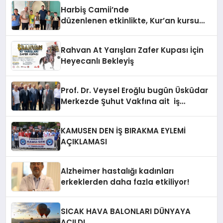
Harbiş Camii’nde
düzenlenen etkinlikte, Kur’an kursu
öğrencilerine Kur’an-ı Kerim hediye
edildi.
Rahvan At Yarışları Zafer Kupası İçin
Heyecanlı Bekleyiş
Prof. Dr. Veysel Eroğlu bugün Üsküdar
Merkezde Şuhut Vakfına ait iş
merkezinin temel atma merasimine
katıldı
KAMUSEN DEN İŞ BIRAKMA EYLEMİ
AÇIKLAMASI
Alzheimer hastalığı kadınları
erkeklerden daha fazla etkiliyor!
SICAK HAVA BALONLARI DÜNYAYA
AÇILDI