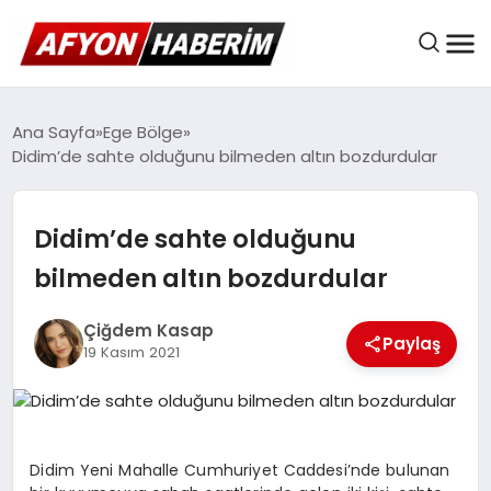
AFYON HABER
Ana Sayfa
Ege Bölge
Didim’de sahte olduğunu bilmeden altın bozdurdular
GÜNDEM
Didim’de sahte olduğunu
bilmeden altın bozdurdular
BELEDIYELER
Çiğdem Kasap
Paylaş
19 Kasım 2021
EKONOMI
DÜNYA
Didim Yeni Mahalle Cumhuriyet Caddesi’nde bulunan