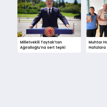
Milletvekili Taytak’tan
Muhtar Ha
Ağıralioğlu’na sert tepki
Hafızlara
hediye et