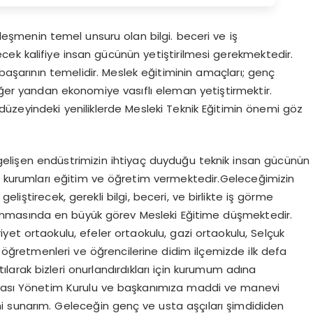
eşmenin temel unsuru olan bilgi. beceri ve iş
recek kalifiye insan gücünün yetiştirilmesi gerekmektedir.
 başarının temelidir. Meslek eğitiminin amaçları; genç
diğer yandan ekonomiye vasıflı eleman yetiştirmektir.
üzeyindeki yeniliklerde Mesleki Teknik Eğitimin önemi göz
la gelişen endüstrimizin ihtiyaç duyduğu teknik insan gücünün
im kurumları eğitim ve öğretim vermektedir.Geleceğimizin
 geliştirecek, gerekli bilgi, beceri, ve birlikte iş görme
rlanmasında en büyük görev Mesleki Eğitime düşmektedir.
et ortaokulu, efeler ortaokulu, gazi ortaokulu, Selçuk
, öğretmenleri ve öğrencilerine didim ilçemizde ilk defa
arak bizleri onurlandırdıkları için kurumum adına
Odası Yönetim Kurulu ve başkanımıza maddi ve manevi
imi sunarım. Geleceğin genç ve usta aşçıları şimdididen