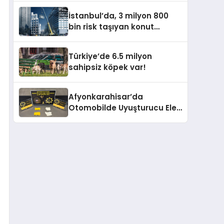
İstanbul’da, 3 milyon 800
bin risk taşıyan konut
bulunuyor
Türkiye’de 6.5 milyon
sahipsiz köpek var!
Afyonkarahisar’da
Otomobilde Uyuşturucu Ele
Geçirildi