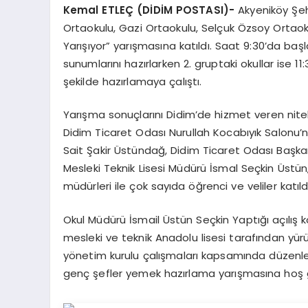
Kemal ETLEÇ (DİDİM POSTASI)-
Akyeniköy Şeh
Ortaokulu, Gazi Ortaokulu, Selçuk Özsoy Ortaoku
Yarışıyor” yarışmasına katıldı. Saat 9:30’da başl
sunumlarını hazırlarken 2. gruptaki okullar ise 
şekilde hazırlamaya çalıştı.
Yarışma sonuçlarını Didim’de hizmet veren nitelik
Didim Ticaret Odası Nurullah Kocabıyık Salonu’
Sait Şakir Üstündağ, Didim Ticaret Odası Baş
Mesleki Teknik Lisesi Müdürü İsmal Seçkin Üstün
müdürleri ile çok sayıda öğrenci ve veliler katıldı
Okul Müdürü İsmail Üstün Seçkin Yaptığı açı
mesleki ve teknik Anadolu lisesi tarafından yürü
yönetim kurulu çalışmaları kapsamında düzenle
genç şefler yemek hazırlama yarışmasına hoş g