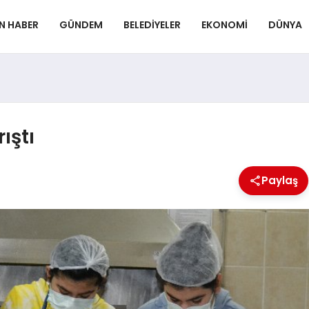
N HABER
GÜNDEM
BELEDIYELER
EKONOMI
DÜNYA
ıştı
Paylaş