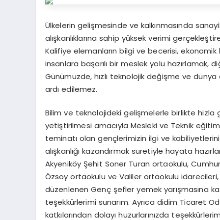
Ülkelerin gelişmesinde ve kalkınmasında sanayil
alışkanlıklarına sahip yüksek verimi gerçekleşti
Kalifiye elemanların bilgi ve becerisi, ekonomik
insanlara başarılı bir meslek yolu hazırlamak, 
Günümüzde, hızlı teknolojik değişme ve dünya d
ardı edilemez.
Bilim ve teknolojideki gelişmelerle birlikte hiz
yetiştirilmesi amacıyla Mesleki ve Teknik eğit
teminatı olan gençlerimizin ilgi ve kabiliyetlerini
alışkanlığı kazandırmak suretiyle hayata hazı
Akyeniköy Şehit Soner Turan ortaokulu, Cumhuriy
Özsoy ortaokulu ve Valiler ortaokulu idarecileri
düzenlenen Genç şefler yemek yarışmasına katıl
teşekkürlerimi sunarım. Ayrıca didim Ticaret 
katkılarından dolayı huzurlarınızda teşekkürler