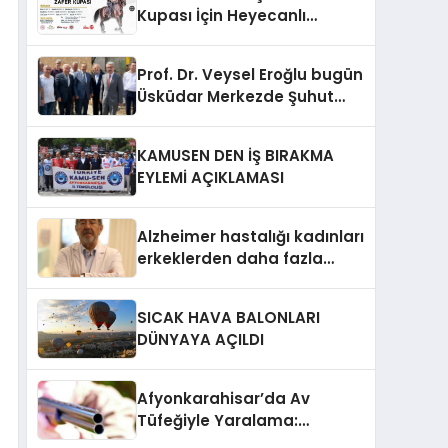
Kupası İçin Heyecanlı
Bekleyiş
Prof. Dr. Veysel Eroğlu bugün
Üsküdar Merkezde Şuhut
Vakfına ait iş merkezinin
temel atma merasimine
KAMUSEN DEN İŞ BIRAKMA
katıldı
EYLEMİ AÇIKLAMASI
Alzheimer hastalığı kadınları
erkeklerden daha fazla
etkiliyor!
SICAK HAVA BALONLARI
DÜNYAYA AÇILDI
Afyonkarahisar’da Av
Tüfeğiyle Yaralama:
Tartışma Kanlı Bitti