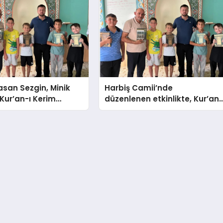
san Sezgin, Minik
Harbiş Camii’nde
 Kur’an-ı Kerim
düzenlenen etkinlikte, Kur’an
ti
kursu öğrencilerine Kur’an-ı
Kerim hediye edildi.