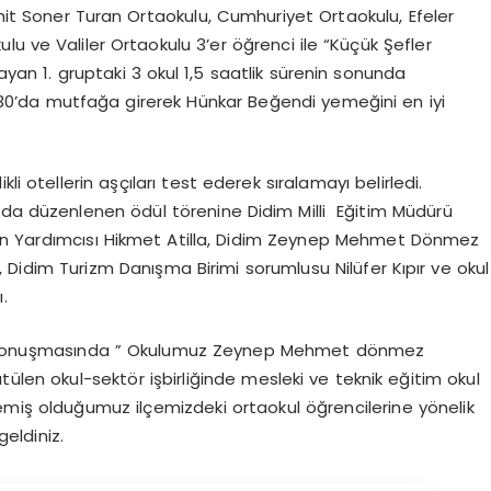
it Soner Turan Ortaokulu, Cumhuriyet Ortaokulu, Efeler
lu ve Valiler Ortaokulu 3’er öğrenci ile “Küçük Şefler
ayan 1. gruptaki 3 okul 1,5 saatlik sürenin sonunda
11:30’da mutfağa girerek Hünkar Beğendi yemeğini en iyi
li otellerin aşçıları test ederek sıralamayı belirledi.
nda düzenlenen ödül törenine Didim Milli Eğitim Müdürü
kan Yardımcısı Hikmet Atilla, Didim Zeynep Mehmet Dönmez
, Didim Turizm Danışma Birimi sorumlusu Nilüfer Kıpır ve okul
.
lış konuşmasında ” Okulumuz Zeynep Mehmet dönmez
tülen okul-sektör işbirliğinde mesleki ve teknik eğitim okul
miş olduğumuz ilçemizdeki ortaokul öğrencilerine yönelik
eldiniz.