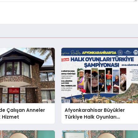
de Çalışan Anneler
Afyonkarahisar Büyükler
k Hizmet
Türkiye Halk Oyunları
Şampiyonasına Ev Sahipliği
Yapıyor