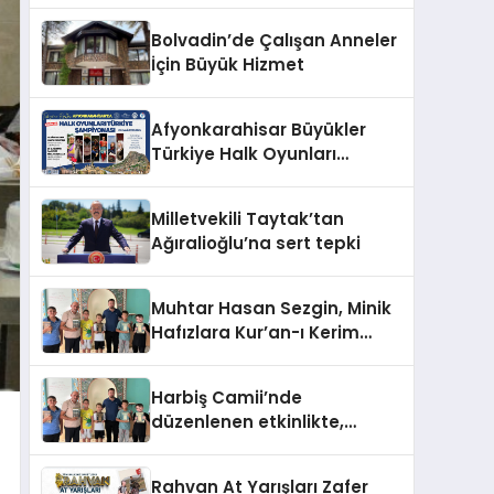
Bolvadin’de Çalışan Anneler
İçin Büyük Hizmet
Afyonkarahisar Büyükler
Türkiye Halk Oyunları
Şampiyonasına Ev Sahipliği
Yapıyor
Milletvekili Taytak’tan
Ağıralioğlu’na sert tepki
Muhtar Hasan Sezgin, Minik
Hafızlara Kur’an-ı Kerim
hediye etti
Harbiş Camii’nde
düzenlenen etkinlikte,
Kur’an kursu öğrencilerine
Kur’an-ı Kerim hediye edildi.
Rahvan At Yarışları Zafer