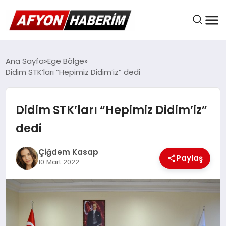
AFYON HABER
Ana Sayfa
Ege Bölge
Didim STK’ları “Hepimiz Didim’iz” dedi
GÜNDEM
Didim STK’ları “Hepimiz Didim’iz”
dedi
BELEDIYELER
Çiğdem Kasap
Paylaş
10 Mart 2022
EKONOMI
DÜNYA