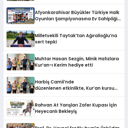
Afyonkarahisar Büyükler Türkiye Halk
Oyunları Şampiyonasına Ev Sahipliği
Yapıyor
Milletvekili Taytak’tan Ağıralioğlu’na
sert tepki
Muhtar Hasan Sezgin, Minik Hafızlara
Kur’an-ı Kerim hediye etti
Harbiş Camii’nde
düzenlenen etkinlikte, Kur’an kursu
öğrencilerine Kur’an-ı Kerim hediye
edildi.
Rahvan At Yarışları Zafer Kupası İçin
Heyecanlı Bekleyiş