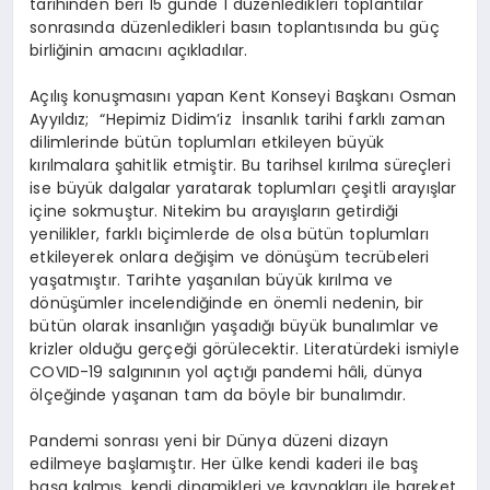
tarihinden beri 15 günde 1 düzenledikleri toplantılar
sonrasında düzenledikleri basın toplantısında bu güç
birliğinin amacını açıkladılar.
Açılış konuşmasını yapan Kent Konseyi Başkanı Osman
Ayyıldız; “Hepimiz Didim’iz İnsanlık tarihi farklı zaman
dilimlerinde bütün toplumları etkileyen büyük
kırılmalara şahitlik etmiştir. Bu tarihsel kırılma süreçleri
ise büyük dalgalar yaratarak toplumları çeşitli arayışlar
içine sokmuştur. Nitekim bu arayışların getirdiği
yenilikler, farklı biçimlerde de olsa bütün toplumları
etkileyerek onlara değişim ve dönüşüm tecrübeleri
yaşatmıştır. Tarihte yaşanılan büyük kırılma ve
dönüşümler incelendiğinde en önemli nedenin, bir
bütün olarak insanlığın yaşadığı büyük bunalımlar ve
krizler olduğu gerçeği görülecektir. Literatürdeki ismiyle
COVID-19 salgınının yol açtığı pandemi hâli, dünya
ölçeğinde yaşanan tam da böyle bir bunalımdır.
Pandemi sonrası yeni bir Dünya düzeni dizayn
edilmeye başlamıştır. Her ülke kendi kaderi ile baş
başa kalmış, kendi dinamikleri ve kaynakları ile hareket