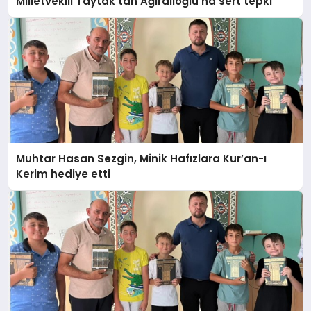
Milletvekili Taytak’tan Ağıralioğlu’na sert tepki
Muhtar Hasan Sezgin, Minik Hafızlara Kur’an-ı
Kerim hediye etti