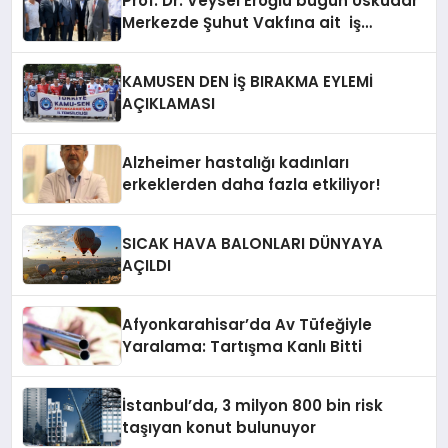
Prof. Dr. Veysel Eroğlu bugün Üsküdar
Merkezde Şuhut Vakfına ait iş
merkezinin temel atma merasimine
katıldı
KAMUSEN DEN İŞ BIRAKMA EYLEMİ
AÇIKLAMASI
Alzheimer hastalığı kadınları
erkeklerden daha fazla etkiliyor!
SICAK HAVA BALONLARI DÜNYAYA
AÇILDI
Afyonkarahisar’da Av Tüfeğiyle
Yaralama: Tartışma Kanlı Bitti
İstanbul’da, 3 milyon 800 bin risk
taşıyan konut bulunuyor