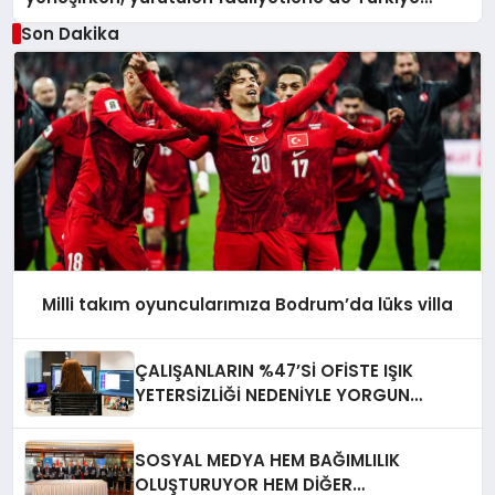
üçüncüsü oldu.
Son Dakika
Milli takım oyuncularımıza Bodrum’da lüks villa
ÇALIŞANLARIN %47’Sİ OFİSTE IŞIK
YETERSİZLİĞİ NEDENİYLE YORGUN
HİSSEDİYOR
SOSYAL MEDYA HEM BAĞIMLILIK
OLUŞTURUYOR HEM DİĞER