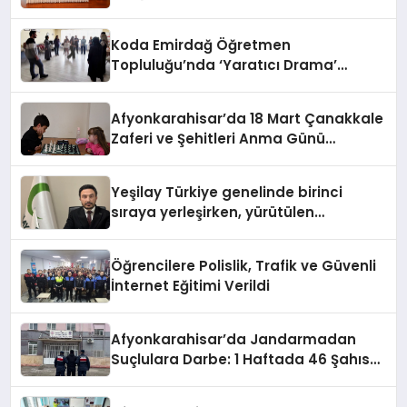
BAĞIMLILIKLARA ZEMİN HAZIRLIYOR”
Koda Emirdağ Öğretmen
Topluluğu’nda ‘Yaratıcı Drama’
eğitimi gerçekleştirildi.
Afyonkarahisar’da 18 Mart Çanakkale
Zaferi ve Şehitleri Anma Günü
Satranç Turnuvası Sona Erdi
Yeşilay Türkiye genelinde birinci
sıraya yerleşirken, yürütülen
faaliyetlerle de Türkiye üçüncüsü
oldu.
Öğrencilere Polislik, Trafik ve Güvenli
İnternet Eğitimi Verildi
Afyonkarahisar’da Jandarmadan
Suçlulara Darbe: 1 Haftada 46 Şahıs
Yakalandı