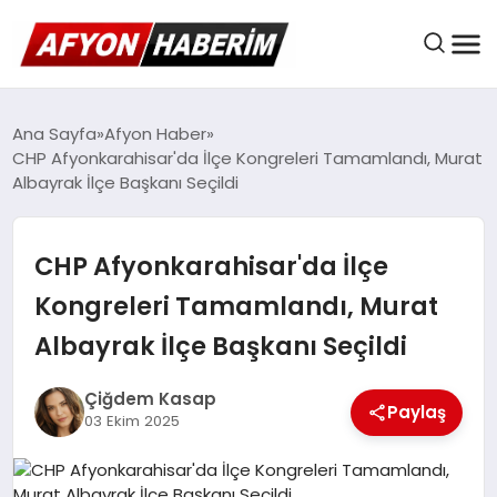
AFYON HABER
Ana Sayfa
Afyon Haber
CHP Afyonkarahisar'da İlçe Kongreleri Tamamlandı, Murat
Albayrak İlçe Başkanı Seçildi
GÜNDEM
CHP Afyonkarahisar'da İlçe
BELEDIYELER
Kongreleri Tamamlandı, Murat
Albayrak İlçe Başkanı Seçildi
EKONOMI
Çiğdem Kasap
Paylaş
03 Ekim 2025
DÜNYA