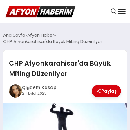
AFYON HABER
Ana Sayfa
Afyon Haber
CHP Afyonkarahisar'da Büyük Miting Düzenliyor
GÜNDEM
CHP Afyonkarahisar'da Büyük
Miting Düzenliyor
BELEDIYELER
Çiğdem Kasap
Paylaş
24 Eylül 2025
EKONOMI
DÜNYA