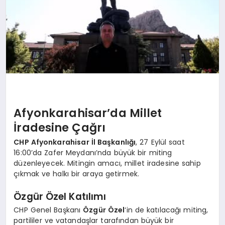
SPOR
MAGAZIN
SAĞLIK
Afyonkarahisar’da Millet
İradesine Çağrı
TEKNOLOJI
CHP Afyonkarahisar İl Başkanlığı
, 27 Eylül saat
16:00’da Zafer Meydanı’nda büyük bir miting
düzenleyecek. Mitingin amacı, millet iradesine sahip
çıkmak ve halkı bir araya getirmek.
Özgür Özel Katılımı
CHP Genel Başkanı
Özgür Özel
‘in de katılacağı miting,
partililer ve vatandaşlar tarafından büyük bir