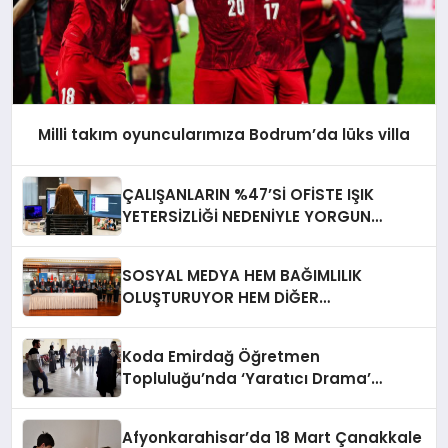
Milli takım oyuncularımıza Bodrum’da lüks villa
ÇALIŞANLARIN %47’Sİ OFİSTE IŞIK
YETERSİZLİĞİ NEDENİYLE YORGUN
HİSSEDİYOR
SOSYAL MEDYA HEM BAĞIMLILIK
OLUŞTURUYOR HEM DİĞER
BAĞIMLILIKLARA ZEMİN HAZIRLIYOR”
Koda Emirdağ Öğretmen
Topluluğu’nda ‘Yaratıcı Drama’
eğitimi gerçekleştirildi.
Afyonkarahisar’da 18 Mart Çanakkale