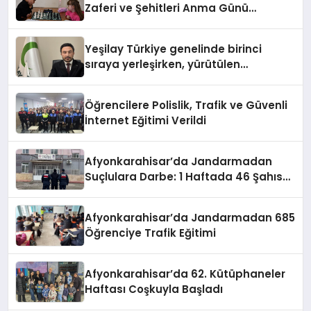
Zaferi ve Şehitleri Anma Günü
Satranç Turnuvası Sona Erdi
Yeşilay Türkiye genelinde birinci
sıraya yerleşirken, yürütülen
faaliyetlerle de Türkiye üçüncüsü
oldu.
Öğrencilere Polislik, Trafik ve Güvenli
İnternet Eğitimi Verildi
Afyonkarahisar’da Jandarmadan
Suçlulara Darbe: 1 Haftada 46 Şahıs
Yakalandı
Afyonkarahisar’da Jandarmadan 685
Öğrenciye Trafik Eğitimi
Afyonkarahisar’da 62. Kütüphaneler
Haftası Coşkuyla Başladı