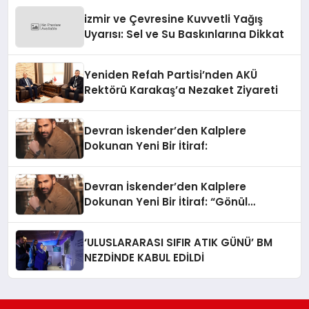
izmir ve Çevresine Kuvvetli Yağış
Uyarısı: Sel ve Su Baskınlarına Dikkat
Yeniden Refah Partisi’nden AKÜ
Rektörü Karakaş’a Nezaket Ziyareti
Devran İskender’den Kalplere
Dokunan Yeni Bir İtiraf:
Devran İskender’den Kalplere
Dokunan Yeni Bir İtiraf: “Gönül
Meselesi”
‘ULUSLARARASI SIFIR ATIK GÜNÜ’ BM
NEZDİNDE KABUL EDİLDİ