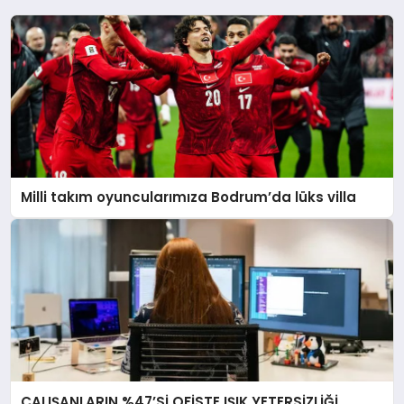
Milli takım oyuncularımıza Bodrum’da lüks villa
ÇALIŞANLARIN %47’Sİ OFİSTE IŞIK YETERSİZLİĞİ