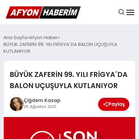
AFYON HABER
Ana Sayfa
Afyon Haber
BÜYÜK ZAFERİN 99. YILI FRİGYA´DA BALON UÇUŞUYLA
KUTLANIYOR
GÜNDEM
BÜYÜK ZAFERİN 99. YILI FRİGYA´DA
BELEDIYELER
BALON UÇUŞUYLA KUTLANIYOR
Çiğdem Kasap
Paylaş
EKONOMI
25 Ağustos 2021
DÜNYA