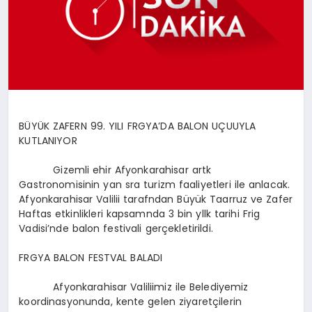
SPOR
MAGAZIN
BÜYÜK ZAFERN 99. YILI FRGYA’DA BALON UÇUUYLA
SAĞLIK
KUTLANIYOR
Gizemli ehir Afyonkarahisar artk
TEKNOLOJI
Gastronomisinin yan sra turizm faaliyetleri ile anlacak.
Afyonkarahisar Valilii tarafndan Büyük Taarruz ve Zafer
Haftas etkinlikleri kapsamnda 3 bin yllk tarihi Frig
Vadisi’nde balon festivali gerçekletirildi.
FRGYA BALON FESTVAL BALADI
Afyonkarahisar Valiliimiz ile Belediyemiz
koordinasyonunda, kente gelen ziyaretçilerin