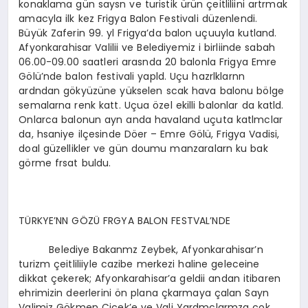
konaklama gün saysn ve turistik ürün çeitliliini artrmak
amacyla ilk kez Frigya Balon Festivali düzenlendi.
Büyük Zaferin 99. yl Frigya’da balon uçuuyla kutland.
Afyonkarahisar Valilii ve Belediyemiz i birliinde sabah
06.00-09.00 saatleri arasnda 20 balonla Frigya Emre
Gölü’nde balon festivali yapld. Uçu hazrlklarnn
ardndan gökyüzüne yükselen scak hava balonu bölge
semalarna renk katt. Uçua özel ekilli balonlar da katld.
Onlarca balonun ayn anda havaland uçuta katlmclar
da, hsaniye ilçesinde Döer – Emre Gölü, Frigya Vadisi,
doal güzellikler ve gün doumu manzaralarn ku bak
görme frsat buldu.
TÜRKYE’NN GÖZÜ FRGYA BALON FESTVAL’NDE
Belediye Bakanmz Zeybek, Afyonkarahisar’n
turizm çeitliliiyle cazibe merkezi haline geleceine
dikkat çekerek; Afyonkarahisar’a geldii andan itibaren
ehrimizin deerlerini ön plana çkarmaya çalan Sayn
Valimiz Gökmen Çiçek’e ve Vali Yardmclarmza çok