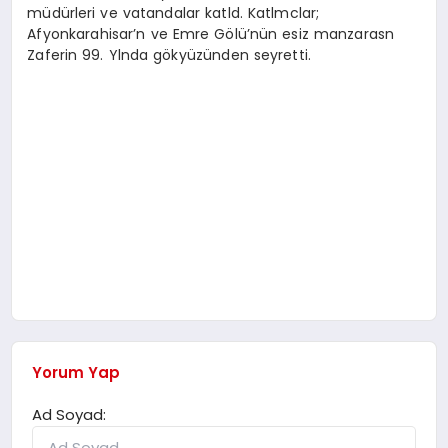
müdürleri ve vatandalar katld. Katlmclar;
Afyonkarahisar’n ve Emre Gölü’nün esiz manzarasn
Zaferin 99. Ylnda gökyüzünden seyretti.
Yorum Yap
Ad Soyad: