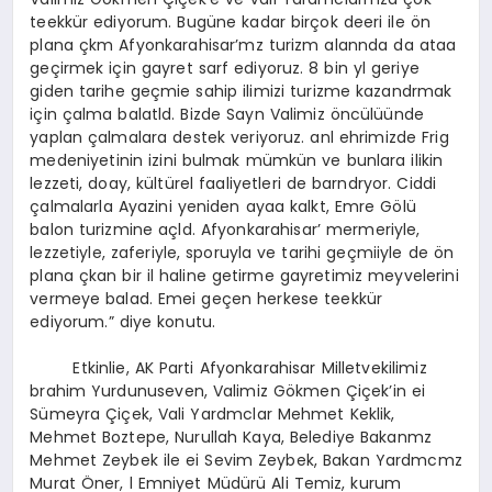
teekkür ediyorum. Bugüne kadar birçok deeri ile ön
plana çkm Afyonkarahisar’mz turizm alannda da ataa
geçirmek için gayret sarf ediyoruz. 8 bin yl geriye
giden tarihe geçmie sahip ilimizi turizme kazandrmak
için çalma balatld. Bizde Sayn Valimiz öncülüünde
yaplan çalmalara destek veriyoruz. anl ehrimizde Frig
medeniyetinin izini bulmak mümkün ve bunlara ilikin
lezzeti, doay, kültürel faaliyetleri de barndryor. Ciddi
çalmalarla Ayazini yeniden ayaa kalkt, Emre Gölü
balon turizmine açld. Afyonkarahisar’ mermeriyle,
lezzetiyle, zaferiyle, sporuyla ve tarihi geçmiiyle de ön
plana çkan bir il haline getirme gayretimiz meyvelerini
vermeye balad. Emei geçen herkese teekkür
ediyorum.” diye konutu.
Etkinlie, AK Parti Afyonkarahisar Milletvekilimiz
brahim Yurdunuseven, Valimiz Gökmen Çiçek’in ei
Sümeyra Çiçek, Vali Yardmclar Mehmet Keklik,
Mehmet Boztepe, Nurullah Kaya, Belediye Bakanmz
Mehmet Zeybek ile ei Sevim Zeybek, Bakan Yardmcmz
Murat Öner, l Emniyet Müdürü Ali Temiz, kurum