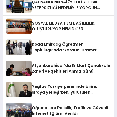
ÇALIŞANLARIN %47’Sİ OFİSTE IŞIK
YETERSİZLİĞİ NEDENİYLE YORGUN
HİSSEDİYOR
SOSYAL MEDYA HEM BAĞIMLILIK
OLUŞTURUYOR HEM DİĞER
BAĞIMLILIKLARA ZEMİN HAZIRLIYOR”
Koda Emirdağ Öğretmen
Topluluğu’nda ‘Yaratıcı Drama’
eğitimi gerçekleştirildi.
Afyonkarahisar’da 18 Mart Çanakkale
Zaferi ve Şehitleri Anma Günü
Satranç Turnuvası Sona Erdi
Yeşilay Türkiye genelinde birinci
sıraya yerleşirken, yürütülen
faaliyetlerle de Türkiye üçüncüsü
oldu.
Öğrencilere Polislik, Trafik ve Güvenli
İnternet Eğitimi Verildi