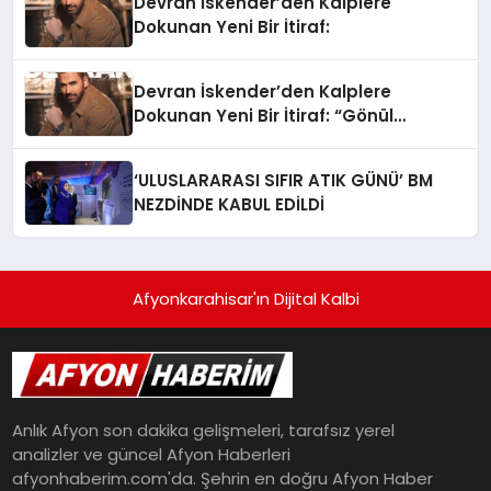
Devran İskender’den Kalplere
Dokunan Yeni Bir İtiraf:
Devran İskender’den Kalplere
Dokunan Yeni Bir İtiraf: “Gönül
Meselesi”
‘ULUSLARARASI SIFIR ATIK GÜNÜ’ BM
NEZDİNDE KABUL EDİLDİ
Afyonkarahisar'ın Dijital Kalbi
Anlık Afyon son dakika gelişmeleri, tarafsız yerel
analizler ve güncel Afyon Haberleri
afyonhaberim.com'da. Şehrin en doğru Afyon Haber