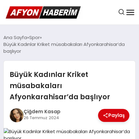
AFYON HABER
Ana Sayfa
Spor
Büyük Kadınlar Kriket müsabakaları Afyonkarahisar’da
başlıyor
GÜNDEM
Büyük Kadınlar Kriket
BELEDIYELER
müsabakaları
Afyonkarahisar’da başlıyor
EKONOMI
Çiğdem Kasap
Paylaş
26 Temmuz 2024
DÜNYA