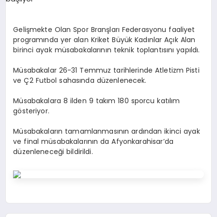
SPOR
Gelişmekte Olan Spor Branşları Federasyonu faaliyet
programında yer alan Kriket Büyük Kadınlar Açık Alan
birinci ayak müsabakalarının teknik toplantısını yapıldı.
MAGAZIN
Müsabakalar 26-31 Temmuz tarihlerinde Atletizm Pisti
ve Ç2 Futbol sahasında düzenlenecek.
SAĞLIK
Müsabakalara 8 ilden 9 takım 180 sporcu katılım
gösteriyor.
TEKNOLOJI
Müsabakaların tamamlanmasının ardından ikinci ayak
ve final müsabakalarının da Afyonkarahisar’da
düzenleneceği bildirildi.