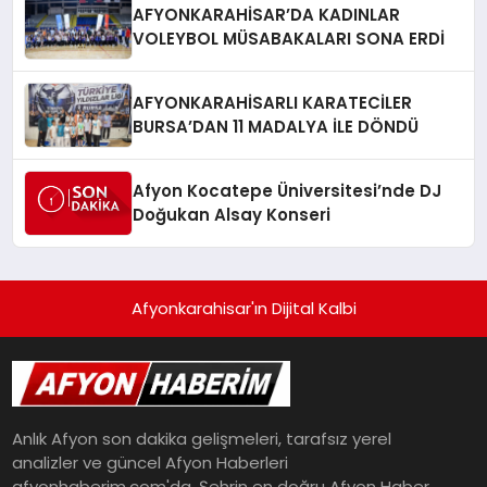
AFYONKARAHİSAR’DA KADINLAR
VOLEYBOL MÜSABAKALARI SONA ERDİ
AFYONKARAHİSARLI KARATECİLER
BURSA’DAN 11 MADALYA İLE DÖNDÜ
Afyon Kocatepe Üniversitesi’nde DJ
Doğukan Alsay Konseri
Afyonkarahisar'ın Dijital Kalbi
Anlık Afyon son dakika gelişmeleri, tarafsız yerel
analizler ve güncel Afyon Haberleri
afyonhaberim.com'da. Şehrin en doğru Afyon Haber