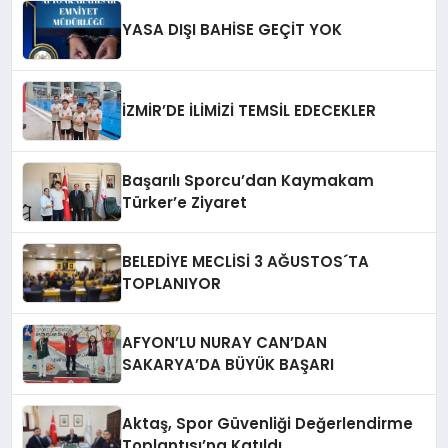
YASA DIŞI BAHİSE GEÇİT YOK
İZMİR’DE İLİMİZİ TEMSİL EDECEKLER
Başarılı Sporcu’dan Kaymakam
Türker’e Ziyaret
BELEDİYE MECLİSİ 3 AĞUSTOS´TA
TOPLANIYOR
AFYON’LU NURAY CAN’DAN
SAKARYA’DA BÜYÜK BAŞARI
Aktaş, Spor Güvenliği Değerlendirme
Toplantısı’na Katıldı