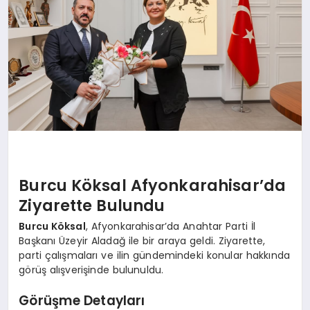
SPOR
MAGAZIN
SAĞLIK
Burcu Köksal Afyonkarahisar’da
TEKNOLOJI
Ziyarette Bulundu
Burcu Köksal
, Afyonkarahisar’da Anahtar Parti İl
Başkanı Üzeyir Aladağ ile bir araya geldi. Ziyarette,
parti çalışmaları ve ilin gündemindeki konular hakkında
görüş alışverişinde bulunuldu.
Görüşme Detayları