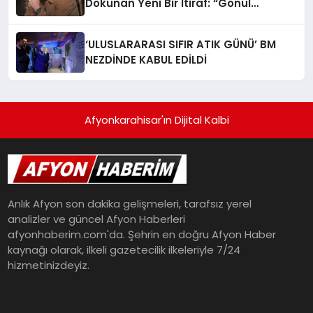
Dokunan Yeni Bir İtiraf: “Gönül
Meselesi”
‘ULUSLARARASI SIFIR ATIK GÜNÜ’ BM
NEZDİNDE KABUL EDİLDİ
Afyonkarahisar'ın Dijital Kalbi
Anlık Afyon son dakika gelişmeleri, tarafsız yerel
analizler ve güncel Afyon Haberleri
afyonhaberim.com'da. Şehrin en doğru Afyon Haber
kaynağı olarak, ilkeli gazetecilik ilkeleriyle 7/24
hizmetinizdeyiz.