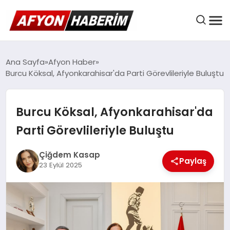
AFYON HABER
Ana Sayfa
Afyon Haber
Burcu Köksal, Afyonkarahisar'da Parti Görevlileriyle Buluştu
GÜNDEM
Burcu Köksal, Afyonkarahisar'da
Parti Görevlileriyle Buluştu
BELEDIYELER
Çiğdem Kasap
Paylaş
23 Eylül 2025
EKONOMI
DÜNYA