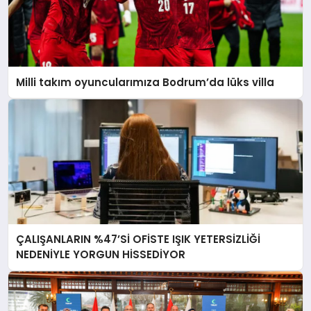
Milli takım oyuncularımıza Bodrum’da lüks villa
ÇALIŞANLARIN %47’Sİ OFİSTE IŞIK YETERSİZLİĞİ
NEDENİYLE YORGUN HİSSEDİYOR