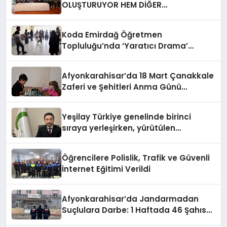
OLUŞTURUYOR HEM DİĞER
BAĞIMLILIKLARA ZEMİN HAZIRLIYOR”
Koda Emirdağ Öğretmen
Topluluğu’nda ‘Yaratıcı Drama’
eğitimi gerçekleştirildi.
Afyonkarahisar’da 18 Mart Çanakkale
Zaferi ve Şehitleri Anma Günü
Satranç Turnuvası Sona Erdi
Yeşilay Türkiye genelinde birinci
sıraya yerleşirken, yürütülen
faaliyetlerle de Türkiye üçüncüsü
oldu.
Öğrencilere Polislik, Trafik ve Güvenli
İnternet Eğitimi Verildi
Afyonkarahisar’da Jandarmadan
Suçlulara Darbe: 1 Haftada 46 Şahıs
Yakalandı