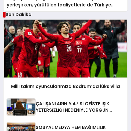
yerleşirken, yürütülen faaliyetlerle de Türkiye
üçüncüsü oldu.
Son Dakika
Milli takım oyuncularımıza Bodrum’da lüks villa
ÇALIŞANLARIN %47’Sİ OFİSTE IŞIK
YETERSİZLİĞİ NEDENİYLE YORGUN
HİSSEDİYOR
SOSYAL MEDYA HEM BAĞIMLILIK