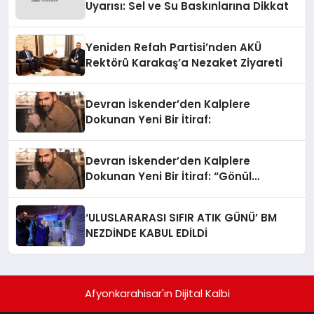
Uyarısı: Sel ve Su Baskınlarına Dikkat
Yeniden Refah Partisi’nden AKÜ
Rektörü Karakaş’a Nezaket Ziyareti
Devran İskender’den Kalplere
Dokunan Yeni Bir İtiraf:
Devran İskender’den Kalplere
Dokunan Yeni Bir İtiraf: “Gönül
Meselesi”
‘ULUSLARARASI SIFIR ATIK GÜNÜ’ BM
NEZDİNDE KABUL EDİLDİ
Afyonkarahisar'ın Dijital Kalbi