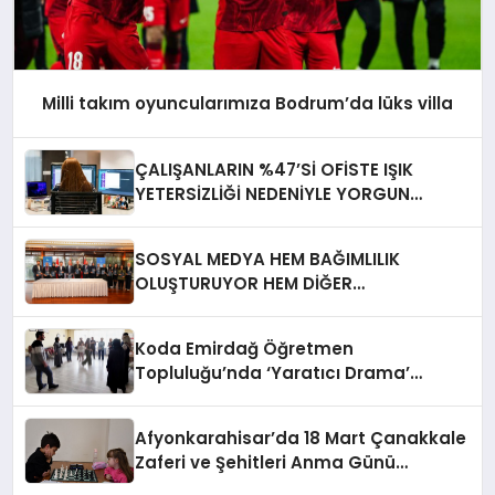
Milli takım oyuncularımıza Bodrum’da lüks villa
ÇALIŞANLARIN %47’Sİ OFİSTE IŞIK
YETERSİZLİĞİ NEDENİYLE YORGUN
HİSSEDİYOR
SOSYAL MEDYA HEM BAĞIMLILIK
OLUŞTURUYOR HEM DİĞER
BAĞIMLILIKLARA ZEMİN HAZIRLIYOR”
Koda Emirdağ Öğretmen
Topluluğu’nda ‘Yaratıcı Drama’
eğitimi gerçekleştirildi.
Afyonkarahisar’da 18 Mart Çanakkale
Zaferi ve Şehitleri Anma Günü
Satranç Turnuvası Sona Erdi