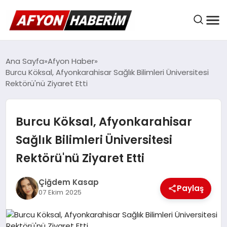
AFYON HABER
Ana Sayfa
Afyon Haber
Burcu Köksal, Afyonkarahisar Sağlık Bilimleri Üniversitesi
Rektörü'nü Ziyaret Etti
GÜNDEM
Burcu Köksal, Afyonkarahisar
BELEDIYELER
Sağlık Bilimleri Üniversitesi
Rektörü'nü Ziyaret Etti
EKONOMI
Çiğdem Kasap
Paylaş
07 Ekim 2025
DÜNYA