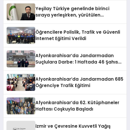
Yeşilay Türkiye genelinde birinci
sıraya yerleşirken, yürütülen
faaliyetlerle de Türkiye üçüncüsü
oldu.
Öğrencilere Polislik, Trafik ve Güvenli
İnternet Eğitimi Verildi
Afyonkarahisar’da Jandarmadan
Suçlulara Darbe: 1 Haftada 46 Şahıs
Yakalandı
Afyonkarahisar’da Jandarmadan 685
Öğrenciye Trafik Eğitimi
Afyonkarahisar’da 62. Kütüphaneler
Haftası Coşkuyla Başladı
izmir ve Çevresine Kuvvetli Yağış