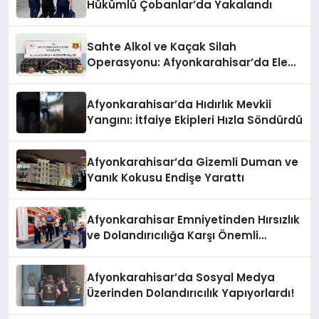
Hükümlü Çobanlar’da Yakalandı
Sahte Alkol ve Kaçak Silah
Operasyonu: Afyonkarahisar’da Ele
Geçirilenler Şaşırttı
Afyonkarahisar’da Hıdırlık Mevkii
Yangını: İtfaiye Ekipleri Hızla Söndürdü
Afyonkarahisar’da Gizemli Duman ve
Yanık Kokusu Endişe Yarattı
Afyonkarahisar Emniyetinden Hırsızlık
ve Dolandırıcılığa Karşı Önemli
Uyarılar
Afyonkarahisar’da Sosyal Medya
Üzerinden Dolandırıcılık Yapıyorlardı!