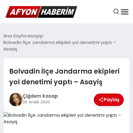
AFYON HABER
Ana Sayfa
Asayiş
Bolvadin İlçe Jandarma ekipleri yol denetimi yaptı –
Asayiş
GÜNDEM
Bolvadin İlçe Jandarma ekipleri
BELEDIYELER
yol denetimi yaptı – Asayiş
Çiğdem Kasap
Paylaş
EKONOMI
25 Aralık 2020
DÜNYA