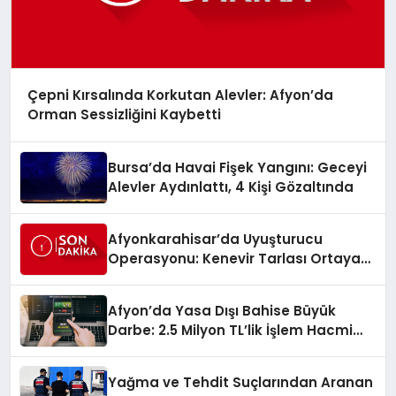
Çepni Kırsalında Korkutan Alevler: Afyon’da
Orman Sessizliğini Kaybetti
Bursa’da Havai Fişek Yangını: Geceyi
Alevler Aydınlattı, 4 Kişi Gözaltında
Afyonkarahisar’da Uyuşturucu
Operasyonu: Kenevir Tarlası Ortaya
Çıktı
Afyon’da Yasa Dışı Bahise Büyük
Darbe: 2.5 Milyon TL’lik İşlem Hacmi
Ortaya Çıktı
Yağma ve Tehdit Suçlarından Aranan