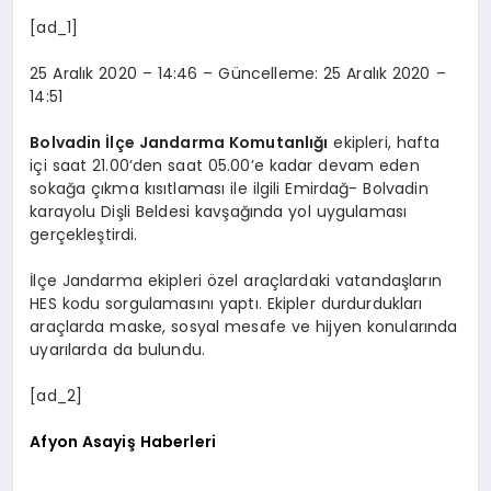
[ad_1]
SPOR
25 Aralık 2020 – 14:46 – Güncelleme: 25 Aralık 2020 –
14:51
MAGAZIN
Bolvadin İlçe Jandarma Komutanlığı
ekipleri, hafta
içi saat 21.00’den saat 05.00’e kadar devam eden
sokağa çıkma kısıtlaması ile ilgili Emirdağ- Bolvadin
SAĞLIK
karayolu Dişli Beldesi kavşağında yol uygulaması
gerçekleştirdi.
İlçe Jandarma ekipleri özel araçlardaki vatandaşların
TEKNOLOJI
HES kodu sorgulamasını yaptı. Ekipler durdurdukları
araçlarda maske, sosyal mesafe ve hijyen konularında
uyarılarda da bulundu.
[ad_2]
Afyon Asayiş Haberleri