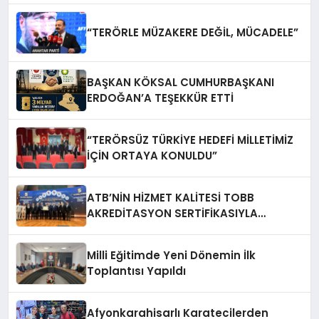
“TERÖRLE MÜZAKERE DEĞİL, MÜCADELE”
BAŞKAN KÖKSAL CUMHURBAŞKANI
ERDOĞAN’A TEŞEKKÜR ETTİ
“TERÖRSÜZ TÜRKİYE HEDEFİ MİLLETİMİZ
İÇİN ORTAYA KONULDU”
ATB’NİN HİZMET KALİTESİ TOBB
AKREDİTASYON SERTİFİKASIYLA
TESCİLLENDİ
Milli Eğitimde Yeni Dönemin İlk
Toplantısı Yapıldı
Afyonkarahisarlı Karatecilerden