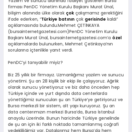
Yazılım ve sunucu alanında faaliyet gösteren Bursa
firması PenDC Yönetim Kurulu Başkanı Murat Ünal,
SPOR
bilişim alanında ülke olarak
çok
çalışmamız gerektiğini
ifade ederken, “
Türkiye
batının
çok
gerisinde
kaldı”
açıklamasında bulundu.Mehmet ÇETİNKAYA
(bursainternetgazetesi.com)PenDC Yönetim Kurulu
MAGAZIN
Başkanı Murat Ünal, bursainternetgazetesi.com’a
özel
açıklamalarda bulunurken, Mehmet Çetinkaya’nın
sorularına içtenlikle yanıt verdi.
SAĞLIK
PenDC’yi tanıyabilir miyiz?
Biz 25 yıllık bir firmayız. Uzmanlığımız yazılım ve sunucu
TEKNOLOJI
yönetimi. Şu an 28 kişilik bir ekip ile çalışıyoruz. Ağırlık
olarak sunucu yönetiyoruz ve biz daha önceden hep
Türkiye içinde ve yurt dışında data centerlarda
yönettiğimiz sunucuları şu an Türkiye’ye getiriyoruz ve
Bursa merkezli bir sistem, alt yapı kuruyoruz. Şu an
data centerımızın merkezi Bursa’da, Bursa İstanbul
anayolu üzerinde. Bunun haricinde Türkiye genelinde
de şu an için iki farklı noktada tamamlanmış coğrafi
yedekliliğimiz var. Datalarımız hem Bursa’da hem