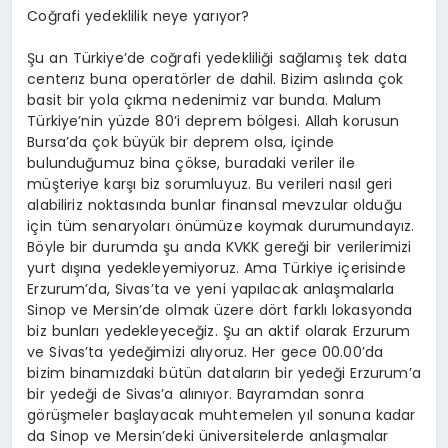
Coğrafi yedeklilik neye yarıyor?
Şu an Türkiye’de coğrafi yedekliliği sağlamış tek data
centerız buna operatörler de dahil. Bizim aslında çok
basit bir yola çıkma nedenimiz var bunda. Malum
Türkiye’nin yüzde 80’i deprem bölgesi. Allah korusun
Bursa’da çok büyük bir deprem olsa, içinde
bulunduğumuz bina çökse, buradaki veriler ile
müşteriye karşı biz sorumluyuz. Bu verileri nasıl geri
alabiliriz noktasında bunlar finansal mevzular olduğu
için tüm senaryoları önümüze koymak durumundayız.
Böyle bir durumda şu anda KVKK gereği bir verilerimizi
yurt dışına yedekleyemiyoruz. Ama Türkiye içerisinde
Erzurum’da, Sivas’ta ve yeni yapılacak anlaşmalarla
Sinop ve Mersin’de olmak üzere dört farklı lokasyonda
biz bunları yedekleyeceğiz. Şu an aktif olarak Erzurum
ve Sivas’ta yedeğimizi alıyoruz. Her gece 00.00’da
bizim binamızdaki bütün dataların bir yedeği Erzurum’a
bir yedeği de Sivas’a alınıyor. Bayramdan sonra
görüşmeler başlayacak muhtemelen yıl sonuna kadar
da Sinop ve Mersin’deki üniversitelerde anlaşmalar