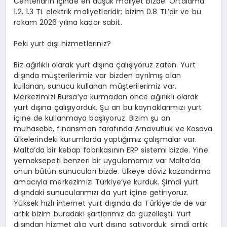
Centerların içinde en düşük maliyet bizde. Ortalama
1.2, 1.3 TL elektrik maliyetleridir; bizim 0.8 TL’dir ve bu
rakam 2026 yılına kadar sabit.
Peki yurt dışı hizmetleriniz?
Biz ağırlıklı olarak yurt dışına çalışıyoruz zaten. Yurt
dışında müşterilerimiz var bizden ayrılmış alan
kullanan, sunucu kullanan müşterilerimiz var.
Merkezimizi Bursa’ya kurmadan önce ağırlıklı olarak
yurt dışına çalışıyorduk. Şu an bu kaynaklarımızı yurt
içine de kullanmaya başlıyoruz. Bizim şu an
muhasebe, finansman tarafında Arnavutluk ve Kosova
ülkelerindeki kurumlarda yaptığımız çalışmalar var.
Malta’da bir kebap fabrikasının ERP sistemi bizde. Yine
yemeksepeti benzeri bir uygulamamız var Malta’da
onun bütün sunucuları bizde. Ülkeye döviz kazandırma
amacıyla merkezimizi Türkiye’ye kurduk. Şimdi yurt
dışındaki sunucularımızı da yurt içine getiriyoruz.
Yüksek hızlı internet yurt dışında da Türkiye’de de var
artık bizim buradaki şartlarımız da güzelleşti. Yurt
dışından hizmet alıp yurt dışına satıyorduk; şimdi artık