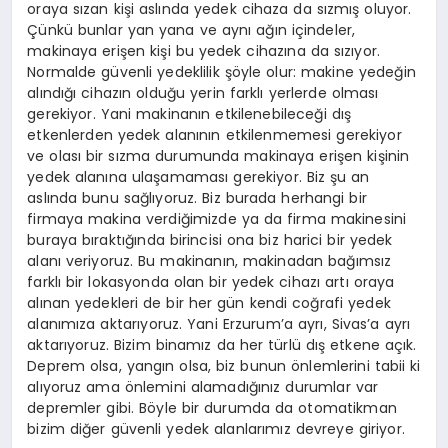
oraya sızan kişi aslında yedek cihaza da sızmış oluyor.
Çünkü bunlar yan yana ve aynı ağın içindeler,
makinaya erişen kişi bu yedek cihazına da sızıyor.
Normalde güvenli yedeklilik şöyle olur: makine yedeğin
alındığı cihazın olduğu yerin farklı yerlerde olması
gerekiyor. Yani makinanın etkilenebileceği dış
etkenlerden yedek alanının etkilenmemesi gerekiyor
ve olası bir sızma durumunda makinaya erişen kişinin
yedek alanına ulaşamaması gerekiyor. Biz şu an
aslında bunu sağlıyoruz. Biz burada herhangi bir
firmaya makina verdiğimizde ya da firma makinesini
buraya bıraktığında birincisi ona biz harici bir yedek
alanı veriyoruz. Bu makinanın, makinadan bağımsız
farklı bir lokasyonda olan bir yedek cihazı artı oraya
alınan yedekleri de bir her gün kendi coğrafi yedek
alanımıza aktarıyoruz. Yani Erzurum’a ayrı, Sivas’a ayrı
aktarıyoruz. Bizim binamız da her türlü dış etkene açık.
Deprem olsa, yangın olsa, biz bunun önlemlerini tabii ki
alıyoruz ama önlemini alamadığınız durumlar var
depremler gibi. Böyle bir durumda da otomatikman
bizim diğer güvenli yedek alanlarımız devreye giriyor.