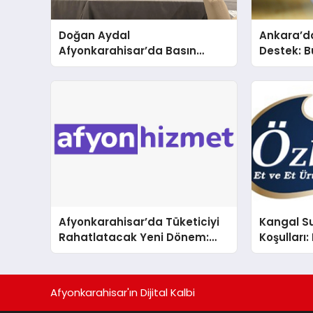
Doğan Aydal
Ankara’da
Afyonkarahisar’da Basın
Destek: B
Mensuplarıyla Bir Araya Geldi
Belediyes
Fidan Hib
Afyonkarahisar’da Tüketiciyi
Kangal S
Rahatlatacak Yeni Dönem:
Koşulları
İndirimli İşletmeler Afyon
Girmeyen
Hizmet ‘de buluşuyor
Afyonkarahisar'ın Dijital Kalbi