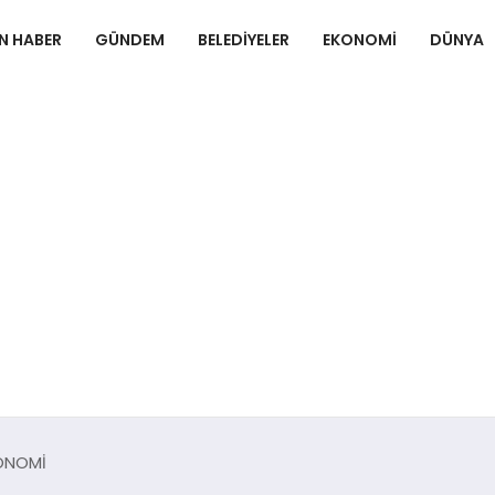
N HABER
GÜNDEM
BELEDIYELER
EKONOMI
DÜNYA
KONOMİ