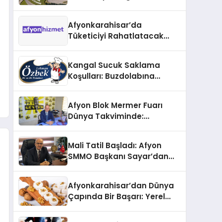
Sektörünün Kalbi Fuar
İzmir’de Atacak
Afyonkarahisar’da
Tüketiciyi Rahatlatacak
Yeni Dönem: İndirimli
İşletmeler Afyon Hizmet ‘de
Kangal Sucuk Saklama
buluşuyor
Koşulları: Buzdolabına
Girmeyen Sucuk!
Afyon Blok Mermer Fuarı
Dünya Takviminde:
Serteser’den İhracat ve
İşsizlik Verileri
Mali Tatil Başladı: Afyon
SMMO Başkanı Sayar’dan
Beyanname Erteleme
Çağrısı
Afyonkarahisar’dan Dünya
Çapında Bir Başarı: Yerel
Ürünler Küresel Pazara Açıldı