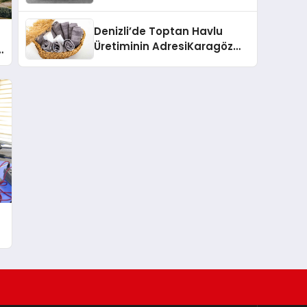
Denizli’de Toptan Havlu
Üretiminin AdresiKaragöz
r
Textile
k