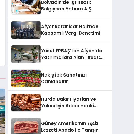
Bolvadin’de İş Fırsatı:
Bolgiysan Yatırım A.Ş.
Afyonkarahisar Hali’nde
Kapsamlı Vergi Denetimi
Yusuf ERBAŞ’tan Afyon’da
Yatırımcılara Altın Fırsat:
Armada Suits ile Geleceğe
Güvenli Bir Adım
Nakış İpi: Sanatınızı
Canlandırın
Hurda Bakır Fiyatları ve
Yükselişin Arkasındaki
Sebepler
Güney Amerika’nın Eşsiz
Lezzeti Asado ile Tanışın