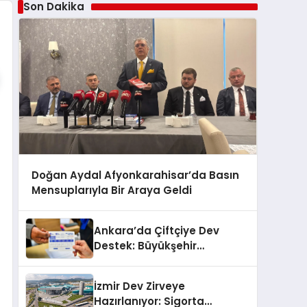
Son Dakika
Doğan Aydal Afyonkarahisar’da Basın
Mensuplarıyla Bir Araya Geldi
Ankara’da Çiftçiye Dev
Destek: Büyükşehir
Belediyesi’nden 8 Milyonluk
Fidan Hibesi
İzmir Dev Zirveye
Hazırlanıyor: Sigorta