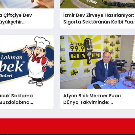
 Çiftçiye Dev
İzmir Dev Zirveye Hazırlanıyor:
üyükşehir
Sigorta Sektörünün Kalbi Fua
i’nden 8 Milyonluk
İzmir’de Atacak
esi
ucuk Saklama
Afyon Blok Mermer Fuarı
: Buzdolabına
Dünya Takviminde:
 Sucuk!
Serteser’den İhracat ve İşsizli
Verileri