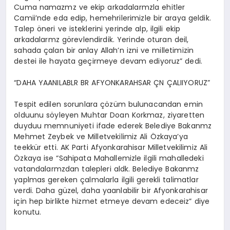
Cuma namazmz ve ekip arkadalarmzla ehitler
Camii’nde eda edip, hemehrilerimizle bir araya geldik.
Talep öneri ve isteklerini yerinde alp, ilgili ekip
arkadalarmz görevlendirdik. Yerinde oturan deil,
sahada çalan bir anlay Allah’n izni ve milletimizin
destei ile hayata geçirmeye devam ediyoruz” dedi.
“DAHA YAANILABLR BR AFYONKARAHSAR ÇN ÇALIIYORUZ”
Tespit edilen sorunlara çözüm bulunacandan emin
olduunu söyleyen Muhtar Doan Korkmaz, ziyaretten
duyduu memnuniyeti ifade ederek Belediye Bakanmz
Mehmet Zeybek ve Milletvekilimiz Ali Özkaya’ya
teekkür etti. AK Parti Afyonkarahisar Milletvekilimiz Ali
Özkaya ise “Sahipata Mahallemizle ilgili mahalledeki
vatandalarmzdan talepleri aldk. Belediye Bakanmz
yaplmas gereken çalmalarla ilgili gerekli talimatlar
verdi. Daha güzel, daha yaanlabilir bir Afyonkarahisar
için hep birlikte hizmet etmeye devam edeceiz” diye
konutu.