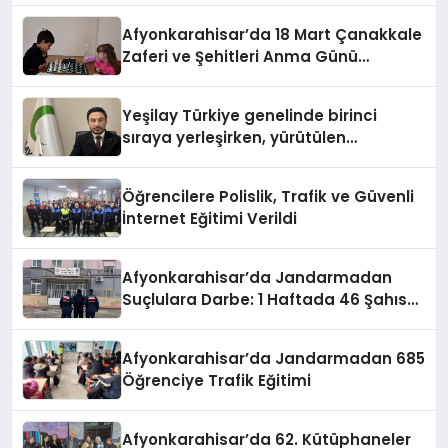
Afyonkarahisar’da 18 Mart Çanakkale
Zaferi ve Şehitleri Anma Günü
Satranç Turnuvası Sona Erdi
Yeşilay Türkiye genelinde birinci
sıraya yerleşirken, yürütülen
faaliyetlerle de Türkiye üçüncüsü
oldu.
Öğrencilere Polislik, Trafik ve Güvenli
İnternet Eğitimi Verildi
Afyonkarahisar’da Jandarmadan
Suçlulara Darbe: 1 Haftada 46 Şahıs
Yakalandı
Afyonkarahisar’da Jandarmadan 685
Öğrenciye Trafik Eğitimi
Afyonkarahisar’da 62. Kütüphaneler