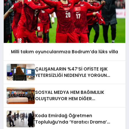
Milli takım oyuncularımıza Bodrum’da lüks villa
ÇALIŞANLARIN %47’Sİ OFİSTE IŞIK
YETERSİZLİĞİ NEDENİYLE YORGUN
HİSSEDİYOR
SOSYAL MEDYA HEM BAĞIMLILIK
OLUŞTURUYOR HEM DİĞER
BAĞIMLILIKLARA ZEMİN HAZIRLIYOR”
Koda Emirdağ Öğretmen
Topluluğu’nda ‘Yaratıcı Drama’
eğitimi gerçekleştirildi.