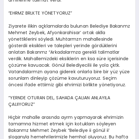
amirlerine talimat verdi.
“EHRMZ BRLKTE YÖNETYORUZ”
Ziyarete ilikin açklamalarda bulunan Belediye Bakanmz
Mehmet Zeybek, Afyonkarahisar’ ortak aklla
yönettiklerini söyledi. Muhtarmzn mahallesinde
gösterdii eksikleri ve talepleri yerinde gördüklerini
anlatan Bakanmz “Arkadalarmza gerekli talimatlar
verdik. Mahallemizdeki eksiklerin en ksa süre içerisinde
çözüme kavuacak. Gönül Belediyecilii ile yola çktk.
Vatandalarmzn ayana giderek onlarla bire bir yüz yüze
sorunlarn dinleyip çözüme kavuturuyoruz. Seçim
öncesi ifade ettiimiz gibi ehrimizi birlikte yönetiyoruz.
“YERNDE OTURAN DEL, SAHADA ÇALIAN ANLAYILA
ÇALIIYORUZ”
Hiçbir mahalle arasnda ayrm yapmayarak ehrimizin
tamamna hizmet etmek için kotuklarn söyleyen
Bakanmz Mehmet Zeybek “Belediye ii gönül ii’
sloganyla hemehrilerimizle hemhal oluyoruz. Bu hafta