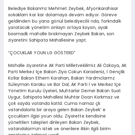
Belediye Bakanmz Mehmet Zeybek, Afyonkarahisar
SPOR
sokaklarn kar kar dolamaya devam ediyor. Göreve
geldiinden bu yana gönül belediyecilii nda, farkndalk
yaratacak yönetim anlayn ortaya koyan, ayak
basmadk mahalle brakmayan Zeybek Bakan, son
MAGAZIN
ziyaretini Sahipata Mahallesine yapt.
“ÇOCUKLAR YOUN LG GÖSTERD”
SAĞLIK
Mahalle ziyaretine AK Parti Milletvekilimiz Ali Özkaya, AK
Parti Merkez lçe Bakan Ziya Cokun Karadeniz, l Gençlik
Kollar Bakan Ethem Karahan, Bakan Yardmclarmz
TEKNOLOJI
Süleyman Karaku ve Bar Dal, AK Parti l ve Merkez lçe
Yönetim Kurulu Üyeleri, Muhtarlar Dernei Bakan Suat
Uygur, Sahipata Mahallesi Muhtar Doan Korkmaz ve
çok sayda vatanda katld. Cuma namaz çk
vatandalarla bir araya gelen Bakan Zeybek’ e
çocuklarn ilgisi youn oldu. Ziyarette kendisine
yöneltilen talepleri dinleyen Bakan Zeybek,
vatandalarmzn istek ve önerilere ilikin ilgili birim