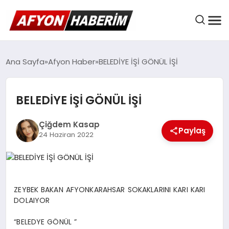
AFYON HABER
Ana Sayfa
Afyon Haber
BELEDİYE İŞİ GÖNÜL İŞİ
BELEDİYE İŞİ GÖNÜL İŞİ
GÜNDEM
Çiğdem Kasap
Paylaş
24 Haziran 2022
BELEDIYELER
EKONOMI
ZEYBEK BAKAN AFYONKARAHSAR SOKAKLARINI KARI KARI
DOLAIYOR
DÜNYA
“BELEDYE GÖNÜL ”