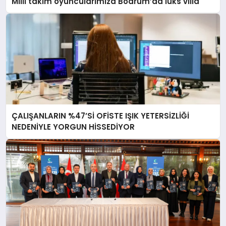
Milli takım oyuncularımıza Bodrum’da lüks villa
ÇALIŞANLARIN %47’Sİ OFİSTE IŞIK YETERSİZLİĞİ
NEDENİYLE YORGUN HİSSEDİYOR