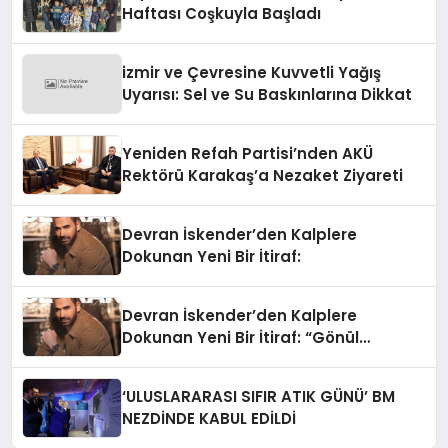
Haftası Coşkuyla Başladı
izmir ve Çevresine Kuvvetli Yağış
Uyarısı: Sel ve Su Baskınlarına Dikkat
Yeniden Refah Partisi’nden AKÜ
Rektörü Karakaş’a Nezaket Ziyareti
Devran İskender’den Kalplere
Dokunan Yeni Bir İtiraf:
Devran İskender’den Kalplere
Dokunan Yeni Bir İtiraf: “Gönül
Meselesi”
‘ULUSLARARASI SIFIR ATIK GÜNÜ’ BM
NEZDİNDE KABUL EDİLDİ