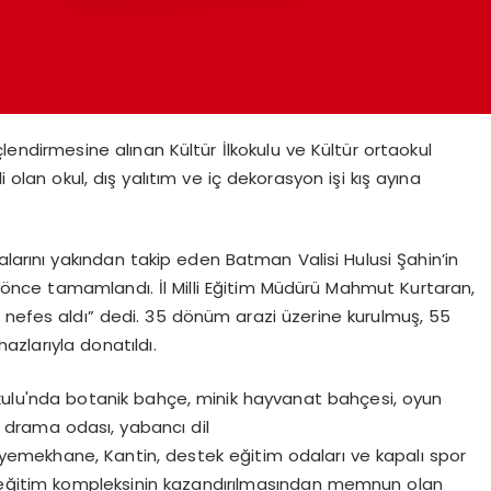
ndirmesine alınan Kültür İlkokulu ve Kültür ortaokul
 olan okul, dış yalıtım ve iç dekorasyon işi kış ayına
alarını yakından takip eden Batman Valisi Hulusi Şahin’in
en önce tamamlandı. İl Milli Eğitim Müdürü Mahmut Kurtaran,
 nefes aldı” dedi. 35 dönüm arazi üzerine kurulmuş, 55
hazlarıyla donatıldı.
İlkokulu'nda botanik bahçe, minik hayvanat bahçesi, oyun
i, drama odası, yabancı dil
u, yemekhane, Kantin, destek eğitim odaları ve kapalı spor
ir eğitim kompleksinin kazandırılmasından memnun olan