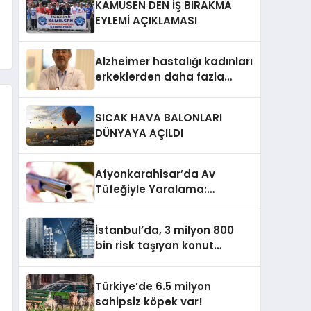
KAMUSEN DEN İŞ BIRAKMA
katıldı
EYLEMİ AÇIKLAMASI
Alzheimer hastalığı kadınları
erkeklerden daha fazla
etkiliyor!
SICAK HAVA BALONLARI
DÜNYAYA AÇILDI
Afyonkarahisar’da Av
Tüfeğiyle Yaralama:
Tartışma Kanlı Bitti
İstanbul’da, 3 milyon 800
bin risk taşıyan konut
bulunuyor
Türkiye’de 6.5 milyon
sahipsiz köpek var!