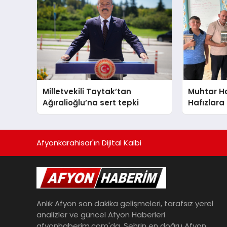
Milletvekili Taytak’tan
Muhtar Ha
Ağıralioğlu’na sert tepki
Hafızlara
hediye et
Afyonkarahisar'ın Dijital Kalbi
Anlık Afyon son dakika gelişmeleri, tarafsız yerel
analizler ve güncel Afyon Haberleri
afyonhaberim.com'da. Şehrin en doğru Afyon