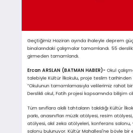
Geçtiğimiz Haziran ayında ihaleyle deprem güçle
binalarındaki çalışmalar tamamlandı. 55 derslikli
girmeden tamamlandı.
Ercan ARSLAN (BATMAN HABER)-
Okul
çalışm
talebiyle Kültür İlkokulu, proje teslim tarihind
“Okulunun tamamlamasıyla velilerimiz rahat bir
Derslikli okul, Fatih projesi kapsamında bilişim ci
Tüm sınıflara akıllı tahtaların takıldığı Kültür 
parkı, anasınıfları müzik atölyesi, resim atölyes
atölyesi, akıl zeka atölyeleri, konferans salon
salonu bulunuyor. Kültür Mahallesi'ne böyle b