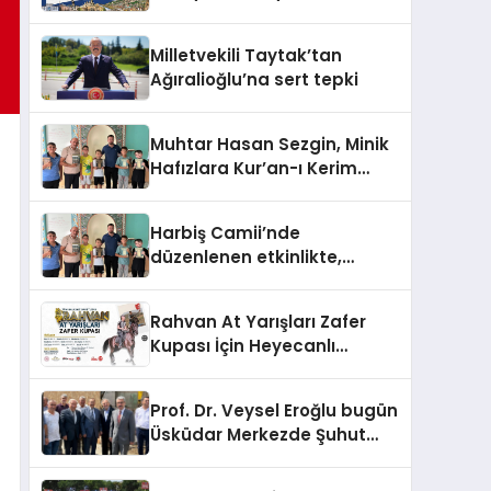
Şampiyonasına Ev Sahipliği
Yapıyor
Milletvekili Taytak’tan
Ağıralioğlu’na sert tepki
Muhtar Hasan Sezgin, Minik
Hafızlara Kur’an-ı Kerim
hediye etti
Harbiş Camii’nde
düzenlenen etkinlikte,
Kur’an kursu öğrencilerine
Kur’an-ı Kerim hediye edildi.
Rahvan At Yarışları Zafer
Kupası İçin Heyecanlı
Bekleyiş
Prof. Dr. Veysel Eroğlu bugün
Üsküdar Merkezde Şuhut
Vakfına ait iş merkezinin
temel atma merasimine