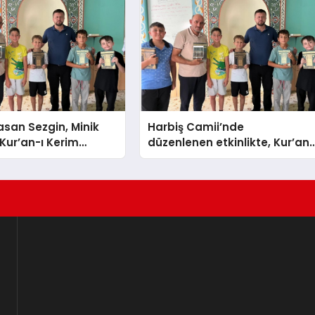
san Sezgin, Minik
Harbiş Camii’nde
 Kur’an-ı Kerim
düzenlenen etkinlikte, Kur’an
ti
kursu öğrencilerine Kur’an-ı
Kerim hediye edildi.