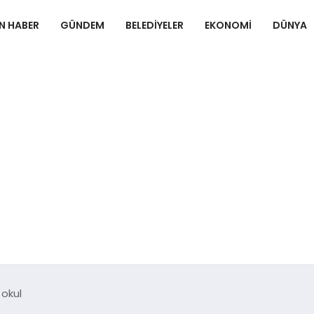
N HABER
GÜNDEM
BELEDIYELER
EKONOMI
DÜNYA
 okul