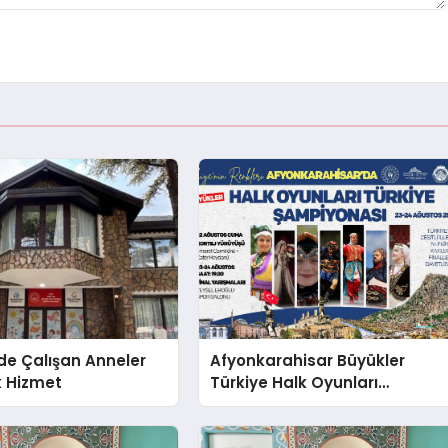
de Çalışan Anneler
Afyonkarahisar Büyükler
k Hizmet
Türkiye Halk Oyunları
Şampiyonasına Ev Sahipliği
Yapıyor