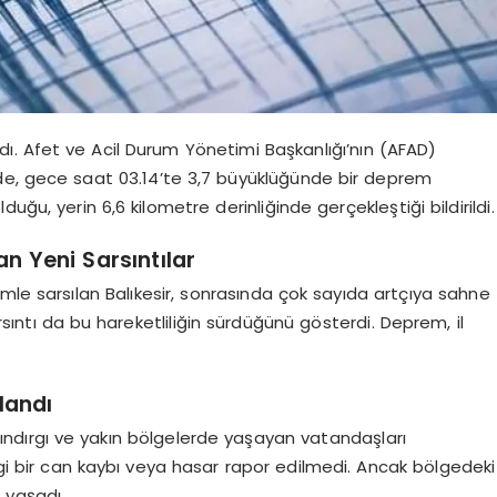
uyandı. Afet ve Acil Durum Yönetimi Başkanlığı’nın (AFAD)
inde, gece saat 03.14’te 3,7 büyüklüğünde bir deprem
ğu, yerin 6,6 kilometre derinliğinde gerçekleştiği bildirildi.
 Yeni Sarsıntılar
mle sarsılan Balıkesir, sonrasında çok sayıda artçıya sahne
ıntı da bu hareketliliğin sürdüğünü gösterdi. Deprem, il
landı
ındırgı ve yakın bölgelerde yaşayan vatandaşları
angi bir can kaybı veya hasar rapor edilmedi. Ancak bölgedeki
 yaşadı.