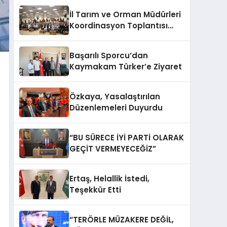
İl Tarım ve Orman Müdürleri
Koordinasyon Toplantısı
Düzenlendi
Başarılı Sporcu’dan
Kaymakam Türker’e Ziyaret
Özkaya, Yasalaştırılan
Düzenlemeleri Duyurdu
“BU SÜRECE İYİ PARTİ OLARAK
GEÇİT VERMEYECEĞİZ”
Ertaş, Helallik İstedi,
Teşekkür Etti
“TERÖRLE MÜZAKERE DEĞİL,