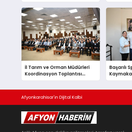
Bulunuld
İl Tarım ve Orman Müdürleri
Başarılı 
Koordinasyon Toplantısı
Kaymakam
Düzenlendi
Afyonkarahisar'ın Dijital Kalbi