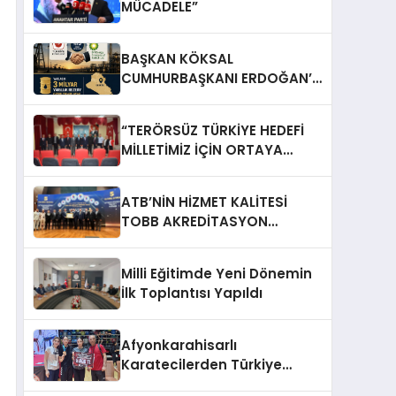
MÜCADELE”
BAŞKAN KÖKSAL
CUMHURBAŞKANI ERDOĞAN’A
TEŞEKKÜR ETTİ
“TERÖRSÜZ TÜRKİYE HEDEFİ
MİLLETİMİZ İÇİN ORTAYA
KONULDU”
ATB’NİN HİZMET KALİTESİ
TOBB AKREDİTASYON
SERTİFİKASIYLA TESCİLLENDİ
Milli Eğitimde Yeni Dönemin
İlk Toplantısı Yapıldı
Afyonkarahisarlı
Karatecilerden Türkiye
Şampiyonasında Önemli