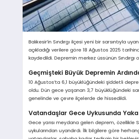
Balıkesir’in Sındırgı ilçesi yeni bir sarsıntıyla 
açıkladığı verilere göre 18 Ağustos 2025 tarih
kaydedildi. Depremin merkez üssünün Sındırgı oldu
Geçmişteki Büyük Depremin Ardından
10 Ağustos’ta 6,1 büyüklüğündeki şiddetli depre
oldu. Dün gece yaşanan 3,7 büyüklüğündeki sars
genelinde ve çevre ilçelerde de hissedildi.
Vatandaşlar Gece Uykusunda Yaka
Gece yarısı meydana gelen deprem, özellikle S
uykularından uyandırdı. İlk bilgilere göre herh
vatandaşlar, sabaha kadar tedirgin bir bekleyiş