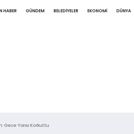
N HABER
GÜNDEM
BELEDIYELER
EKONOMI
DÜNYA
em: Gece Yarısı Korkuttu