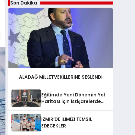
Son Dakika
ALADAĞ MİLLETVEKİLLERİNE SESLENDİ
Eğitimde Yeni Dönemin Yol
Haritası İçin İstişarelerde
Bulunuldu
İZMİR’DE İLİMİZİ TEMSİL
EDECEKLER