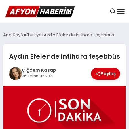
AFYON HABER
Ana Sayfa
Türkiye
Aydın Efeler’de intihara teşebbüs
Aydın Efeler’de intihara teşebbüs
GÜNDEM
Çiğdem Kasap
Paylaş
26 Temmuz 2021
BELEDIYELER
EKONOMI
DÜNYA