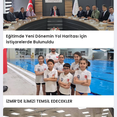
Eğitimde Yeni Dönemin Yol Haritası İçin
İstişarelerde Bulunuldu
İZMİR’DE İLİMİZİ TEMSİL EDECEKLER