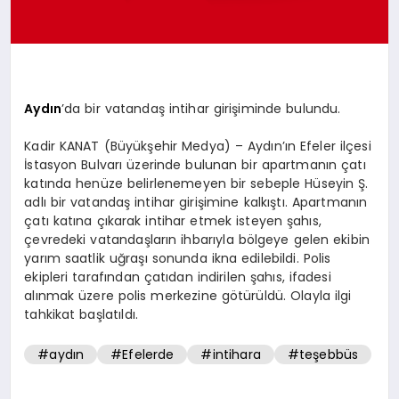
SPOR
MAGAZIN
Aydın
’da bir vatandaş intihar girişiminde bulundu.
Kadir KANAT (Büyükşehir Medya) – Aydın’ın Efeler ilçesi
İstasyon Bulvarı üzerinde bulunan bir apartmanın çatı
SAĞLIK
katında henüze belirlenemeyen bir sebeple Hüseyin Ş.
adlı bir vatandaş intihar girişimine kalkıştı. Apartmanın
çatı katına çıkarak intihar etmek isteyen şahıs,
TEKNOLOJI
çevredeki vatandaşların ihbarıyla bölgeye gelen ekibin
yarım saatlik uğraşı sonunda ikna edilebildi. Polis
ekipleri tarafından çatıdan indirilen şahıs, ifadesi
alınmak üzere polis merkezine götürüldü. Olayla ilgi
tahkikat başlatıldı.
#aydın
#Efelerde
#intihara
#teşebbüs