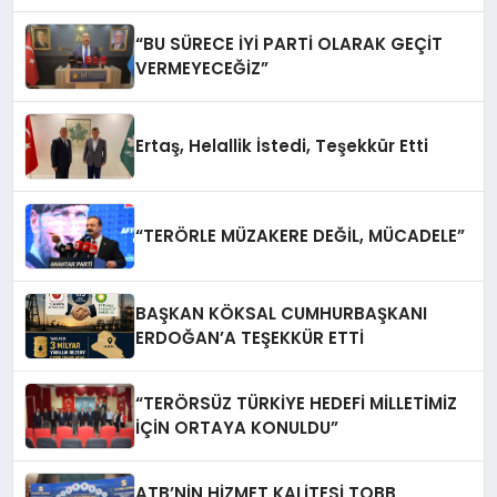
“BU SÜRECE İYİ PARTİ OLARAK GEÇİT
VERMEYECEĞİZ”
Ertaş, Helallik İstedi, Teşekkür Etti
“TERÖRLE MÜZAKERE DEĞİL, MÜCADELE”
BAŞKAN KÖKSAL CUMHURBAŞKANI
ERDOĞAN’A TEŞEKKÜR ETTİ
“TERÖRSÜZ TÜRKİYE HEDEFİ MİLLETİMİZ
İÇİN ORTAYA KONULDU”
ATB’NİN HİZMET KALİTESİ TOBB