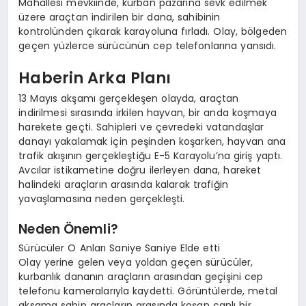
Mahallesi mevkiinde, kurban pazarına sevk edilmek
üzere araçtan indirilen bir dana, sahibinin
kontrolünden çıkarak karayoluna fırladı. Olay, bölgeden
geçen yüzlerce sürücünün cep telefonlarına yansıdı.
Haberin Arka Planı
13 Mayıs akşamı gerçekleşen olayda, araçtan
indirilmesi sırasında irkilen hayvan, bir anda koşmaya
harekete geçti. Sahipleri ve çevredeki vatandaşlar
danayı yakalamak için peşinden koşarken, hayvan ana
trafik akışının gerçekleştiğu E-5 Karayolu’na giriş yaptı.
Avcılar istikametine doğru ilerleyen dana, hareket
halindeki araçların arasında kalarak trafiğin
yavaşlamasına neden gerçekleşti.
Neden Önemli?
Sürücüler O Anları Saniye Saniye Elde etti
Olay yerine gelen veya yoldan geçen sürücüler,
kurbanlık dananın araçların arasından geçişini cep
telefonu kameralarıyla kaydetti. Görüntülerde, metal
aksama sahip araçların arasında koşan canlı bir