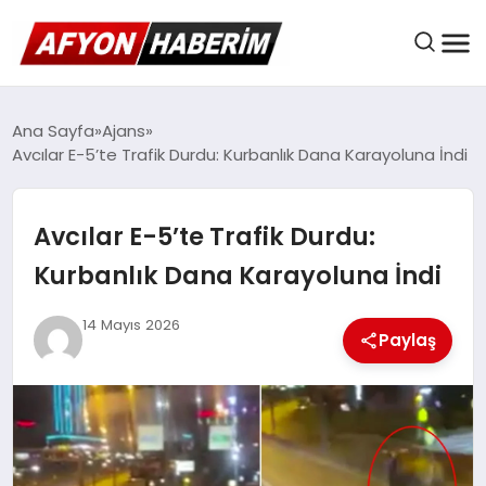
AFYON HABER
Ana Sayfa
Ajans
Avcılar E-5’te Trafik Durdu: Kurbanlık Dana Karayoluna İndi
GÜNDEM
Avcılar E-5’te Trafik Durdu:
Kurbanlık Dana Karayoluna İndi
BELEDIYELER
14 Mayıs 2026
Paylaş
EKONOMI
DÜNYA