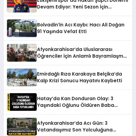
Eskişehirspor’da Hakan Şapcı Dönemi
Devam Ediyor: Yeni Sezon İçin
Anlaşma Sağlandı
Bolvadin’in Acı Kaybı: Hacı Ali Doğan
91 Yaşında Vefat Etti
Afyonkarahisar’da Uluslararası
Öğrenciler İçin Anlamlı Bayramlaşma
Etkinliği
Emirdağlı Rıza Karakaya Belçika’da
Kalp Krizi Sonucu Hayatını Kaybetti
Hatay’da Kan Donduran Olay: 3
Yaşındaki Oğlunu Öldüren Baba
Tutuklandı
Afyonkarahisar’da Acı Gün: 3
Vatandaşımız Son Yolculuğuna