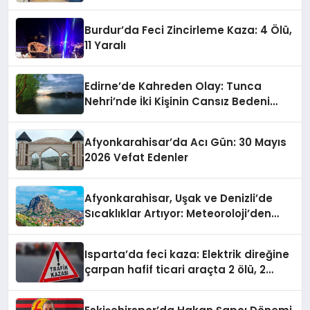
Burdur’da Feci Zincirleme Kaza: 4 Ölü,
11 Yaralı
Edirne’de Kahreden Olay: Tunca
Nehri’nde İki Kişinin Cansız Bedeni
Bulundu
Afyonkarahisar’da Acı Gün: 30 Mayıs
2026 Vefat Edenler
Afyonkarahisar, Uşak ve Denizli’de
Sıcaklıklar Artıyor: Meteoroloji’den
Yeni Hava Durumu Raporu
Isparta’da feci kaza: Elektrik direğine
çarpan hafif ticari araçta 2 ölü, 2
yaralı