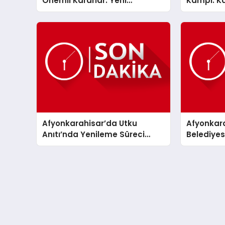
Önemli Kararlar: Yeni
Kampı: Ka
Etkinlikler ve İndirim Müjdeleri
Dayanışm
Afyonkarahisar’da Utku
Afyonkar
Anıtı’nda Yenileme Süreci
Belediyes
Başladı
Şehir İçi
Sandalye 