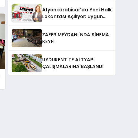
a
Afyonkarahisar’da Yeni Halk
Lokantası Açılıyor: Uygun
Fiyatlı Yemekler Geliyor!
ZAFER MEYDANI´NDA SİNEMA
KEYFİ
UYDUKENT´TE ALTYAPI
ÇALIŞMALARINA BAŞLANDI
: