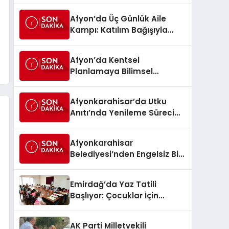
Afyon’da Üç Günlük Aile
Kampı: Katılım Bağışıyla
Dayanışma Mesajı
Afyon’da Kentsel
Planlamaya Bilimsel
Dokunuş: Belediye Heyeti
Ankara’da Temaslarda
Afyonkarahisar’da Utku
Bulundu
Anıtı’nda Yenileme Süreci
Başladı
Afyonkarahisar
Belediyesi’nden Engelsiz Bir
Şehir İçin Dev Adım: 80 Akülü
Sandalye Teslim Edildi
Emirdağ’da Yaz Tatili
Başlıyor: Çocuklar İçin
Manevi Bir Yolculuk Fırsatı
AK Parti Milletvekili