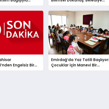
tılım Bağışıyla
Bilimsel Dokunuş: Belediye
a Mesajı
Heyeti Ankara’da Temaslard
Bulundu
ahisar
Emirdağ’da Yaz Tatili Başlıyor
i’nden Engelsiz Bir
Çocuklar İçin Manevi Bir
n Dev Adım: 80 Akülü
Yolculuk Fırsatı
Teslim Edildi