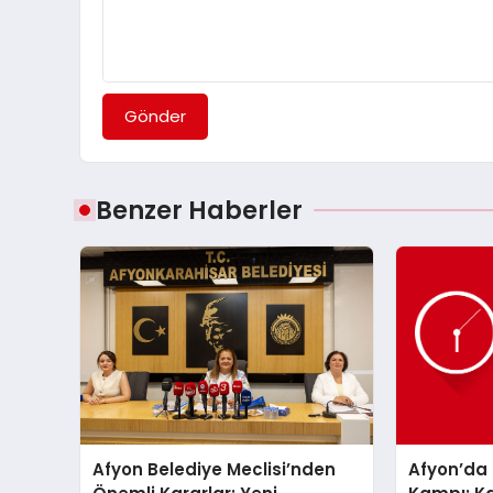
Gönder
Benzer Haberler
Afyon Belediye Meclisi’nden
Afyon’da 