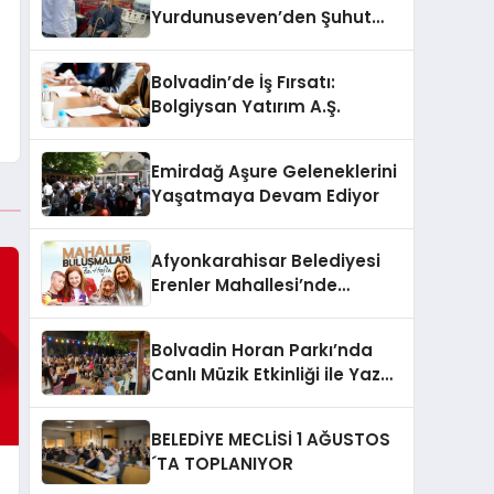
Yurdunuseven’den Şuhut
Köylerine Kapsamlı Ziyaret
Bolvadin’de İş Fırsatı:
Bolgiysan Yatırım A.Ş.
Emirdağ Aşure Geleneklerini
Yaşatmaya Devam Ediyor
Afyonkarahisar Belediyesi
Erenler Mahallesi’nde
Vatandaşlarla Buluşuyor
Bolvadin Horan Parkı’nda
Canlı Müzik Etkinliği ile Yaz
Akşamları Şenlendi
BELEDİYE MECLİSİ 1 AĞUSTOS
´TA TOPLANIYOR