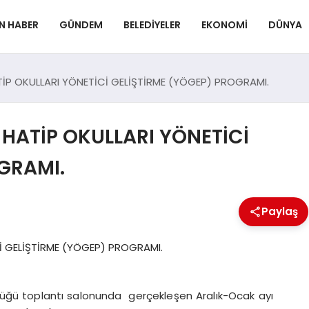
N HABER
GÜNDEM
BELEDIYELER
EKONOMI
DÜNYA
TİP OKULLARI YÖNETİCİ GELİŞTİRME (YÖGEP) PROGRAMI.
 HATİP OKULLARI YÖNETİCİ
GRAMI.
Paylaş
rlüğü toplantı salonunda gerçekleşen Aralık-Ocak ayı