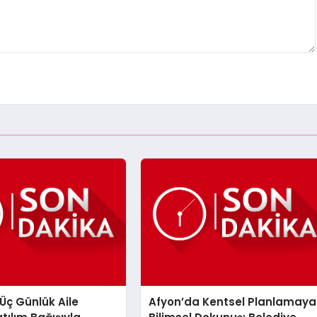
Üç Günlük Aile
Afyon’da Kentsel Planlamaya