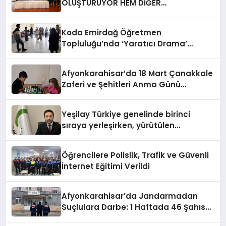
OLUŞTURUYOR HEM DİĞER
BAĞIMLILIKLARA ZEMİN HAZIRLIYOR”
Koda Emirdağ Öğretmen
Topluluğu’nda ‘Yaratıcı Drama’
eğitimi gerçekleştirildi.
Afyonkarahisar’da 18 Mart Çanakkale
Zaferi ve Şehitleri Anma Günü
Satranç Turnuvası Sona Erdi
Yeşilay Türkiye genelinde birinci
sıraya yerleşirken, yürütülen
faaliyetlerle de Türkiye üçüncüsü
oldu.
Öğrencilere Polislik, Trafik ve Güvenli
İnternet Eğitimi Verildi
Afyonkarahisar’da Jandarmadan
Suçlulara Darbe: 1 Haftada 46 Şahıs
Yakalandı