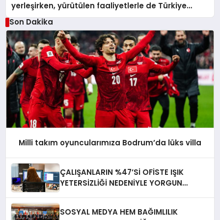
yerleşirken, yürütülen faaliyetlerle de Türkiye
üçüncüsü oldu.
Son Dakika
Milli takım oyuncularımıza Bodrum’da lüks villa
ÇALIŞANLARIN %47’Sİ OFİSTE IŞIK
YETERSİZLİĞİ NEDENİYLE YORGUN
HİSSEDİYOR
SOSYAL MEDYA HEM BAĞIMLILIK