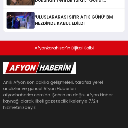
Dokunan Yeni Bir İtiraf: “Gönül
Meselesi”
‘ULUSLARARASI SIFIR ATIK GÜNÜ’ BM
NEZDİNDE KABUL EDİLDİ
Afyonkarahisar'ın Dijital Kalbi
Anlık Afyon son dakika gelişmeleri, tarafsız yerel
analizler ve güncel Afyon Haberleri
afyonhaberim.com'da. Şehrin en doğru Afyon Haber
kaynağı olarak, ilkeli gazetecilik ilkeleriyle 7/24
hizmetinizdeyiz.