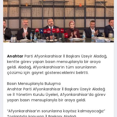
SPOR
MAGAZIN
SAĞLIK
Anahtar
Parti Afyonkarahisar İl Başkanı Üzeyir Aladağ,
kentte görev yapan basın mensuplarıyla bir araya
geldi. Aladağ, Afyonkarahisar’ın tüm sorunlarının
TEKNOLOJI
çözümü için gayret göstereceklerini belirtti.
Basın Mensuplarıyla Buluşma
Anahtar Parti Afyonkarahisar İl Başkanı Üzeyir Aladağ
ve İl Yönetim Kurulu Üyeleri, Afyonkarahisar’da görev
yapan basın mensuplarıyla bir araya geldi.
“Afyonkarahisar’ın sorunlarına kayıtsız kalmayacağız”
Toplantıda konuşan İl Başkanı Aladağ,