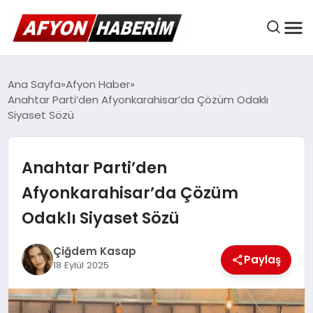
AFYON HABER
Ana Sayfa
Afyon Haber
Anahtar Parti’den Afyonkarahisar’da Çözüm Odaklı
Siyaset Sözü
GÜNDEM
Anahtar Parti’den
BELEDIYELER
Afyonkarahisar’da Çözüm
Odaklı Siyaset Sözü
EKONOMI
Çiğdem Kasap
Paylaş
18 Eylül 2025
DÜNYA