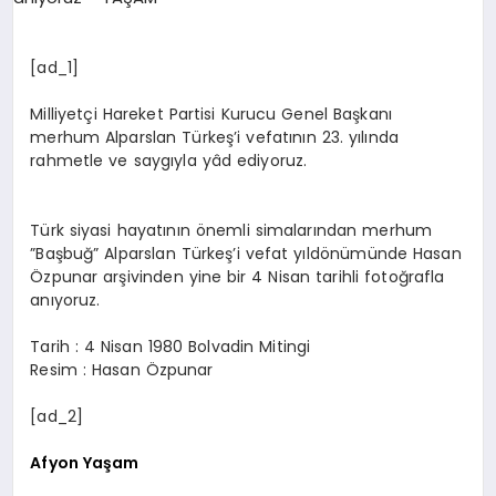
SPOR
[ad_1]
Milliyetçi Hareket Partisi Kurucu Genel Başkanı
MAGAZIN
merhum Alparslan Türkeş’i vefatının 23. yılında
rahmetle ve saygıyla yâd ediyoruz.
SAĞLIK
Türk siyasi hayatının önemli simalarından merhum
”Başbuğ” Alparslan Türkeş’i vefat yıldönümünde Hasan
Özpunar arşivinden yine bir 4 Nisan tarihli fotoğrafla
TEKNOLOJI
anıyoruz.
Tarih : 4 Nisan 1980 Bolvadin Mitingi
Resim : Hasan Özpunar
[ad_2]
Afyon Yaşam