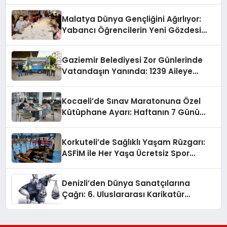
Tamamlandı
Malatya Dünya Gençliğini Ağırlıyor:
Yabancı Öğrencilerin Yeni Gözdesi
Oldu
Gaziemir Belediyesi Zor Günlerinde
Vatandaşın Yanında: 1239 Aileye
Taziye Desteği
Kocaeli’de Sınav Maratonuna Özel
Kütüphane Ayarı: Haftanın 7 Günü
Kesintisiz Hizmet Başlıyor
Korkuteli’de Sağlıklı Yaşam Rüzgarı:
ASFİM ile Her Yaşa Ücretsiz Spor
İmkanı!
Denizli’den Dünya Sanatçılarına
Çağrı: 6. Uluslararası Karikatür
Yarışması’nda Büyük Ödül Yağmuru!