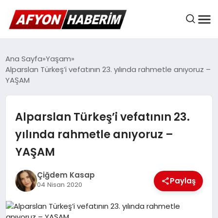
AFYON HABER
Ana Sayfa
Yaşam
Alparslan Türkeş’i vefatının 23. yılında rahmetle anıyoruz –
YAŞAM
GÜNDEM
Alparslan Türkeş’i vefatının 23.
BELEDIYELER
yılında rahmetle anıyoruz –
YAŞAM
EKONOMI
Çiğdem Kasap
Paylaş
04 Nisan 2020
DÜNYA