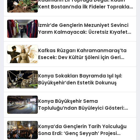
Kent Bostanı’nda İlk Fideler Toprakla
Buluştu
İzmir’de Gençlerin Mezuniyet Sevinci
Yarım Kalmayacak: Ücretsiz Kıyafet
Desteği Başladı
Kafkas Rüzgarı Kahramanmaraş’ta
Esecek: Dev Kültür Şöleni İçin Geri
Sayım Başladı
Konya Sokakları Bayramda Işıl Işıl:
Büyükşehir’den Estetik Dokunuş
Konya Büyükşehir Sema
Topluluğu’ndan Büyüleyici Gösteri:
İzleyenler Hayran Kaldı
Konya’da Gençlerin Tarih Yolculuğu
Sona Erdi: ‘Genç Seyyah’ Projesi