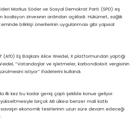
) lideri Markus Söder ve Sosyal Demokrat Parti (SPD) eş
an koalisyon zirvesının ardından açıkladı. Hükümet, sağlık
eminde bilirkişi önerilerinin uygulanması gibi yapısal
if (AfD) Eş Başkanı Alice Weidel, X platformundan yaptığı
Weidel, “Vatandaşlar ve işletmeler, karbondioksit vergisinin
şürülmesini istiyor” ifadelerini kullandı.
da ilk kez bu kadar geniş çaplı şekilde konue geliyor.
ı yükseltmesiyle birçok AB ülkesi benzer mali katkı
i, savaşın ekonomik tesirlerinin uzun süre devam edeceği
.