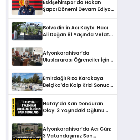
Eskişehirspor’da Hakan
Şapcı Dönemi Devam Ediyor:
Yeni Sezon İçin Anlaşma
Sağlandı
Bolvadin’in Acı Kaybı: Hacı
Ali Doğan 91 Yaşında Vefat
Etti
Afyonkarahisar’da
Uluslararası Öğrenciler İçin
Anlamlı Bayramlaşma
Etkinliği
Emirdağlı Rıza Karakaya
Belçika’da Kalp Krizi Sonucu
Hayatını Kaybetti
Hatay’da Kan Donduran
Olay: 3 Yaşındaki Oğlunu
Öldüren Baba Tutuklandı
Afyonkarahisar’da Acı Gün:
3 Vatandaşımız Son