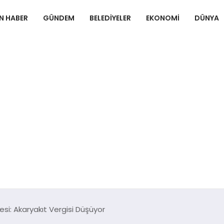
N HABER
GÜNDEM
BELEDIYELER
EKONOMI
DÜNYA
si: Akaryakıt Vergisi Düşüyor