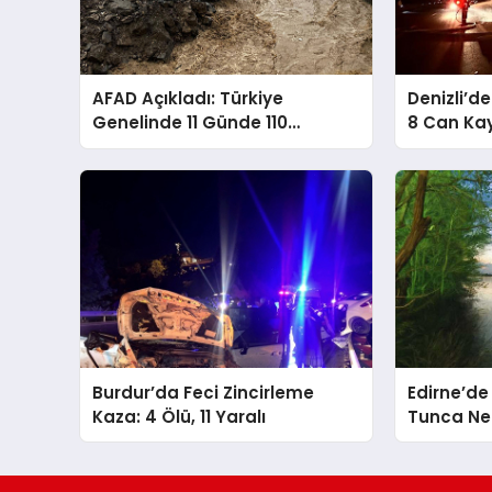
AFAD Açıkladı: Türkiye
Denizli’d
Genelinde 11 Günde 110
8 Can Kay
Heyelan Meydana Geldi
Burdur’da Feci Zincirleme
Edirne’de
Kaza: 4 Ölü, 11 Yaralı
Tunca Nehr
Cansız B