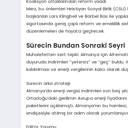
Koalisyon ortaklarından reform vaadi
Merz, bu önlemleri Hıristiyan Sosyal Birlik (CSU
başkanları Lars Klingbeil ve Bärbel Bas ile yapıl
sigortasında geniş çaplı reform ve emeklilik sist
düzenlemeleri de hayata geçirecek.
Sürecin Bundan Sonraki Seyri
Muhalefetten sert tepki: Almanya için Alternat
duyuruda indirimleri “yetersiz” ve “geç” buldu. 
kaldırılması ve enerji vergilerinin kalıcı olarak dü
Sürecin arka stratejiı
Almanya’da enerji vergisi indirimleri son beş yıl
Ortadoğu’daki gerilimin Avrupa enerji fiyatların
paketlerini açıklamıştı. Almanya’nın bu hamles
endişesiyle atılmış bir adım olarak yorumlanıyor
Editör Yorumu