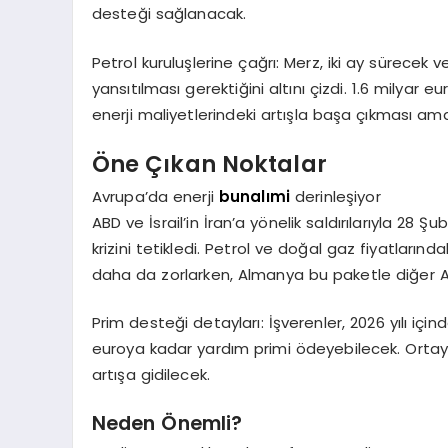
desteği sağlanacak.
Petrol kuruluşlerine çağrı: Merz, iki ay sürecek ve
yansıtılması gerektiğini altını çizdi. 1.6 milyar
enerji maliyetlerindeki artışla başa çıkması ama
Öne Çıkan Noktalar
Avrupa’da enerji
bunalımi
derinleşiyor
ABD ve İsrail’in İran’a yönelik saldırılarıyla 28 
krizini tetikledi. Petrol ve doğal gaz fiyatlarındak
daha da zorlarken, Almanya bu paketle diğer AB
Prim desteği detayları: İşverenler, 2026 yılı iç
euroya kadar yardım primi ödeyebilecek. Ortay
artışa gidilecek.
Neden Önemli?