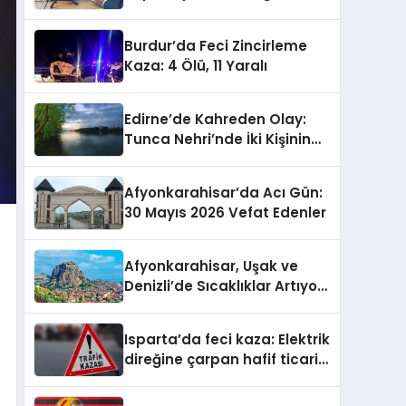
İçeriğin Gücü
Burdur’da Feci Zincirleme
Kaza: 4 Ölü, 11 Yaralı
Edirne’de Kahreden Olay:
Tunca Nehri’nde İki Kişinin
Cansız Bedeni Bulundu
Afyonkarahisar’da Acı Gün:
30 Mayıs 2026 Vefat Edenler
Afyonkarahisar, Uşak ve
Denizli’de Sıcaklıklar Artıyor:
Meteoroloji’den Yeni Hava
Durumu Raporu
Isparta’da feci kaza: Elektrik
direğine çarpan hafif ticari
araçta 2 ölü, 2 yaralı