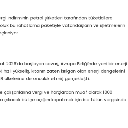
rgi indiriminin petrol şirketleri tarafından tüketicilere
 euroluk bu rahatlama paketiyle vatandaşların ve işletmelerin
çleniyor.
Şubat 2026’da başlayan savaş, Avrupa Birliği’nde yeni bir enerji
i hızlı yükseliş, kıtanın zaten kırılgan olan enerji dengelerini
 ülkelerine de öncülük etmiş gerçekleşti.
inde çalışanlarına vergi ve harçlardan muaf olarak 1000
a çıkacak bütçe açığını kapatmak için ise tütün vergisinde