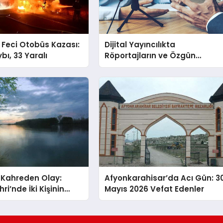
e Feci Otobüs Kazası:
Dijital Yayıncılıkta
bı, 33 Yaralı
Röportajların ve Özgün
İçeriğin Gücü
 Kahreden Olay:
Afyonkarahisar’da Acı Gün: 3
i’nde İki Kişinin
Mayıs 2026 Vefat Edenler
edeni Bulundu