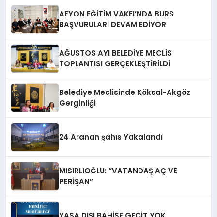
AFYON EĞİTİM VAKFI’NDA BURS
BAŞVURULARI DEVAM EDİYOR
AĞUSTOS AYI BELEDİYE MECLİS
TOPLANTISI GERÇEKLEŞTİRİLDİ
Belediye Meclisinde Köksal-Akgöz
Gerginliği
24 Aranan şahıs Yakalandı
MISIRLIOĞLU: “VATANDAŞ AÇ VE
PERİŞAN”
YASA DIŞI BAHİSE GEÇİT YOK