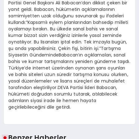
Partisi Genel Başkanı Ali Babacan’dan dikkat çeken bir
yanıt geldi. Babacan, hükümetin açıklamalarının
samimiyetten uzak olduğunu savunarak şu ifadeleri
kullandı:”Kapsamlı eylem planlarından bahsedip milleti
oyalamayı bırakın. Bu ülkede sanal bahis ve sanal
kumar bizzat sizin verdiğiniz izinlerle yasal zeminde
oynatılıyor. Bu lisansları iptal edin. Tek imzayla bugün,
şu anda yapabilirsiniz. Çekin fişi, bitirin işi.”Tartışma
Siyasetin GündemindeBabacan’ın açıklamaları, sanal
bahis ve kumar tartışmalarını yeniden gündeme taşıdı.
Türkiye’de internet üzerinden oynanan şans oyunları
ve bahis siteleri uzun süredir tartışma konusu olurken,
yasal düzenlemeler ve lisans süreçleri de muhalefet
tarafından eleştiriliyor.DEVA Partisi lideri Babacan,
hükümeti doğrudan sorumlu tutarak, atılabilecek
adımların siyasi irade ile hemen hayata
geçirilebileceğini dile getirdi.
Benzer Haberler