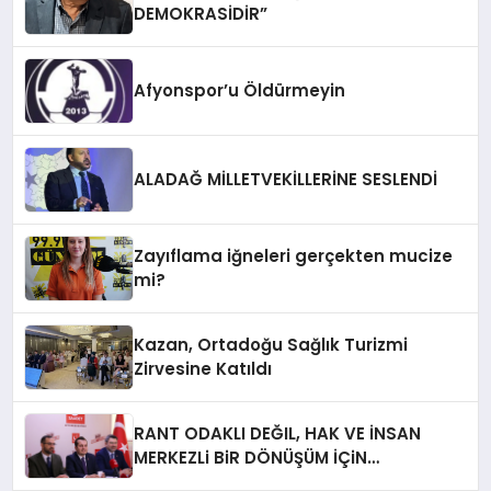
DEMOKRASİDİR”
Afyonspor’u Öldürmeyin
ALADAĞ MİLLETVEKİLLERİNE SESLENDİ
Zayıflama iğneleri gerçekten mucize
mi?
Kazan, Ortadoğu Sağlık Turizmi
Zirvesine Katıldı
RANT ODAKLI DEĞIL, HAK VE İNSAN
MERKEZLi BiR DÖNÜŞÜM İÇiN
AFYONKARAHiSAR’IN YANINDAYIZ!