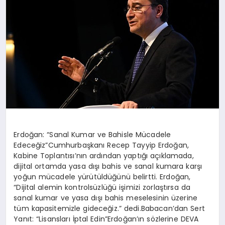
SPOR
MAGAZIN
SAĞLIK
TEKNOLOJI
Erdoğan: “Sanal Kumar ve Bahisle Mücadele
Edeceğiz”Cumhurbaşkanı Recep Tayyip Erdoğan,
Kabine Toplantısı’nın ardından yaptığı açıklamada,
dijital ortamda yasa dışı bahis ve sanal kumara karşı
yoğun mücadele yürütüldüğünü belirtti. Erdoğan,
“Dijital alemin kontrolsüzlüğü işimizi zorlaştırsa da
sanal kumar ve yasa dışı bahis meselesinin üzerine
tüm kapasitemizle gideceğiz.” dedi.Babacan’dan Sert
Yanıt: “Lisansları İptal Edin”Erdoğan’ın sözlerine DEVA