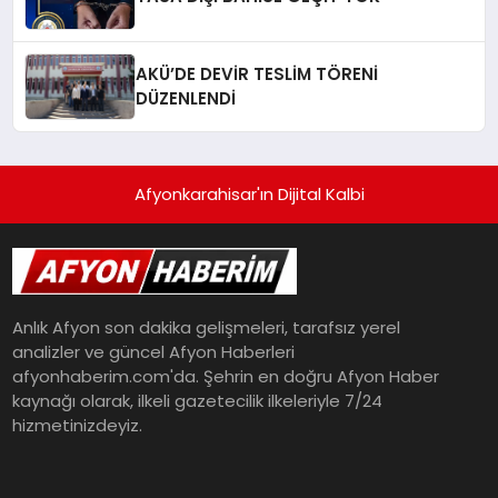
AKÜ’DE DEVİR TESLİM TÖRENİ
DÜZENLENDİ
Afyonkarahisar'ın Dijital Kalbi
Anlık Afyon son dakika gelişmeleri, tarafsız yerel
analizler ve güncel Afyon Haberleri
afyonhaberim.com'da. Şehrin en doğru Afyon Haber
kaynağı olarak, ilkeli gazetecilik ilkeleriyle 7/24
hizmetinizdeyiz.