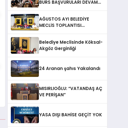
BURS BAŞVURULARI DEVAM
EDİYOR
AĞUSTOS AYI BELEDİYE
MECLİS TOPLANTISI
GERÇEKLEŞTİRİLDİ
Belediye Meclisinde Köksal-
Akgöz Gerginliği
24 Aranan şahıs Yakalandı
MISIRLIOĞLU: “VATANDAŞ AÇ
VE PERİŞAN”
YASA DIŞI BAHİSE GEÇİT YOK