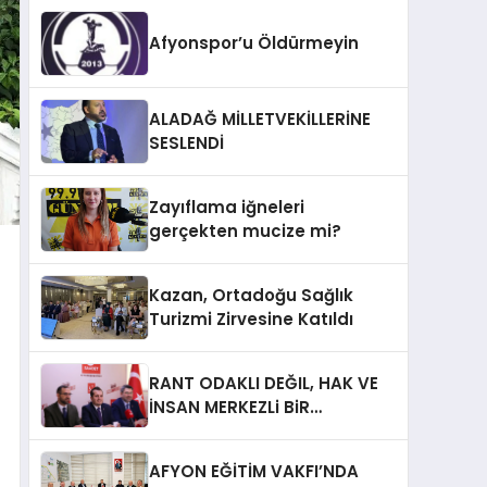
Afyonspor’u Öldürmeyin
ALADAĞ MİLLETVEKİLLERİNE
SESLENDİ
Zayıflama iğneleri
gerçekten mucize mi?
Kazan, Ortadoğu Sağlık
Turizmi Zirvesine Katıldı
RANT ODAKLI DEĞIL, HAK VE
İNSAN MERKEZLi BiR
DÖNÜŞÜM İÇiN
AFYONKARAHiSAR’IN
AFYON EĞİTİM VAKFI’NDA
YANINDAYIZ!