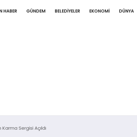
N HABER
GÜNDEM
BELEDIYELER
EKONOMI
DÜNYA
 Karma Sergisi Açıldı