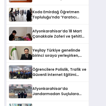
HEM DİĞER BAĞIMLILIKLARA
ZEMİN HAZIRLIYOR”
Koda Emirdağ Öğretmen
Topluluğu’nda ‘Yaratıcı
Drama’ eğitimi
gerçekleştirildi.
Afyonkarahisar’da 18 Mart
Çanakkale Zaferi ve Şehitleri
Anma Günü Satranç
Turnuvası Sona Erdi
Yeşilay Türkiye genelinde
birinci sıraya yerleşirken,
yürütülen faaliyetlerle de
Türkiye üçüncüsü oldu.
Öğrencilere Polislik, Trafik ve
Güvenli İnternet Eğitimi
Verildi
Afyonkarahisar’da
Jandarmadan Suçlulara
Darbe: 1 Haftada 46 Şahıs
Yakalandı