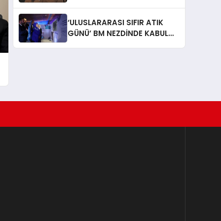
İtiraf: “Gönül Meselesi”
‘ULUSLARARASI SIFIR ATIK
GÜNÜ’ BM NEZDİNDE KABUL
EDİLDİ