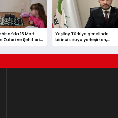
hisar’da 18 Mart
Yeşilay Türkiye genelinde
 Zaferi ve Şehitleri
birinci sıraya yerleşirken,
nü Satranç
yürütülen faaliyetlerle de
 Sona Erdi
Türkiye üçüncüsü oldu.