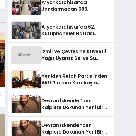
Afyonkarahisar’da
Jandarmadan 685
Öğrenciye Trafik Eğitimi
Afyonkarahisar’da 62.
Kütüphaneler Haftası
Coşkuyla Başladı
izmir ve Çevresine Kuvvetli
Yağış Uyarısı: Sel ve Su
Baskınlarına Dikkat
Yeniden Refah Partisi’nden
AKÜ Rektörü Karakaş’a
Nezaket Ziyareti
K
Devran İskender’den
Kalplere Dokunan Yeni Bir
İtiraf:
Devran İskender’den
Kalplere Dokunan Yeni Bir