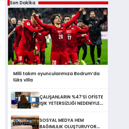
Son Dakika
Milli takım oyuncularımıza Bodrum’da
lüks villa
ÇALIŞANLARIN %47’Sİ OFİSTE
IŞIK YETERSİZLİĞİ NEDENİYLE
YORGUN HİSSEDİYOR
SOSYAL MEDYA HEM
BAĞIMLILIK OLUŞTURUYOR