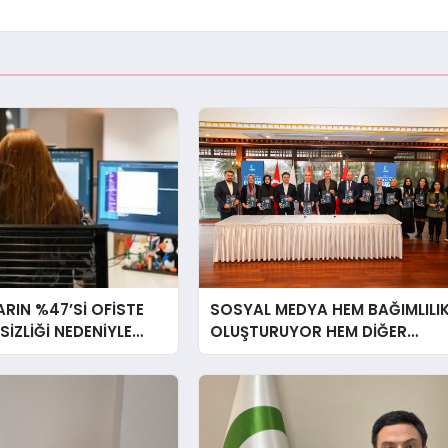
RIN %47’Sİ OFİSTE
SOSYAL MEDYA HEM BAĞIMLILI
RSİZLİĞİ NEDENİYLE
OLUŞTURUYOR HEM DİĞER
İSSEDİYOR
BAĞIMLILIKLARA ZEMİN
HAZIRLIYOR”