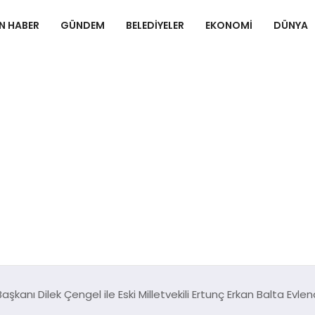
N HABER
GÜNDEM
BELEDIYELER
EKONOMI
DÜNYA
 Başkanı Dilek Çengel ile Eski Milletvekili Ertunç Erkan Balta Evlen