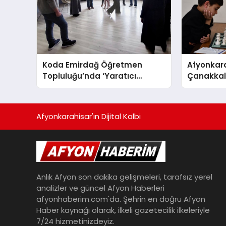
Koda Emirdağ Öğretmen
Afyonkara
Topluluğu’nda ‘Yaratıcı
Çanakkale
Drama’ eğitimi gerçekleştirildi.
Anma Gü
Turnuvası
Afyonkarahisar'ın Dijital Kalbi
Anlık Afyon son dakika gelişmeleri, tarafsız yerel
analizler ve güncel Afyon Haberleri
afyonhaberim.com'da. Şehrin en doğru Afyon
Haber kaynağı olarak, ilkeli gazetecilik ilkeleriyle
7/24 hizmetinizdeyiz.