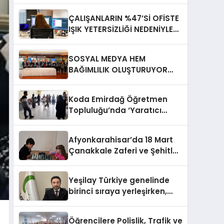
ÇALIŞANLARIN %47’Sİ OFİSTE
IŞIK YETERSİZLİĞİ NEDENİYLE
YORGUN HİSSEDİYOR
SOSYAL MEDYA HEM
BAĞIMLILIK OLUŞTURUYOR
HEM DİĞER BAĞIMLILIKLARA
ZEMİN HAZIRLIYOR”
Koda Emirdağ Öğretmen
Topluluğu’nda ‘Yaratıcı
Drama’ eğitimi
gerçekleştirildi.
Afyonkarahisar’da 18 Mart
Çanakkale Zaferi ve Şehitleri
Anma Günü Satranç
Turnuvası Sona Erdi
Yeşilay Türkiye genelinde
birinci sıraya yerleşirken,
yürütülen faaliyetlerle de
Türkiye üçüncüsü oldu.
Öğrencilere Polislik, Trafik ve