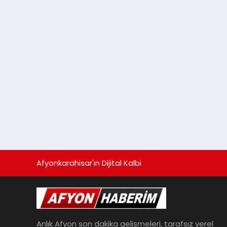
Afyonkarahisar'ın Dijital Kalbi
Anlık Afyon son dakika gelişmeleri, tarafsız yerel