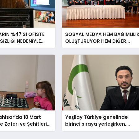
RIN %47’Sİ OFİSTE
SOSYAL MEDYA HEM BAĞIMLILI
RSİZLİĞİ NEDENİYLE
OLUŞTURUYOR HEM DİĞER
İSSEDİYOR
BAĞIMLILIKLARA ZEMİN
HAZIRLIYOR”
hisar’da 18 Mart
Yeşilay Türkiye genelinde
 Zaferi ve Şehitleri
birinci sıraya yerleşirken,
nü Satranç
yürütülen faaliyetlerle de
 Sona Erdi
Türkiye üçüncüsü oldu.