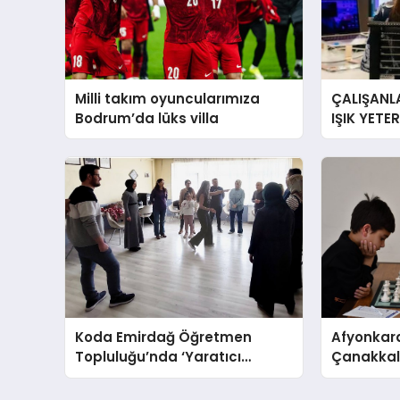
Milli takım oyuncularımıza
ÇALIŞANLA
Bodrum’da lüks villa
IŞIK YETE
YORGUN H
Koda Emirdağ Öğretmen
Afyonkara
Topluluğu’nda ‘Yaratıcı
Çanakkale
Drama’ eğitimi gerçekleştirildi.
Anma Gü
Turnuvası