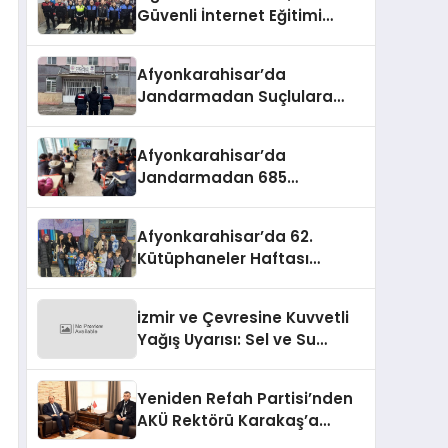
Güvenli İnternet Eğitimi
Verildi
Afyonkarahisar’da
Jandarmadan Suçlulara
Darbe: 1 Haftada 46 Şahıs
Yakalandı
Afyonkarahisar’da
Jandarmadan 685
Öğrenciye Trafik Eğitimi
Afyonkarahisar’da 62.
Kütüphaneler Haftası
Coşkuyla Başladı
izmir ve Çevresine Kuvvetli
Yağış Uyarısı: Sel ve Su
Baskınlarına Dikkat
Yeniden Refah Partisi’nden
AKÜ Rektörü Karakaş’a
Nezaket Ziyareti