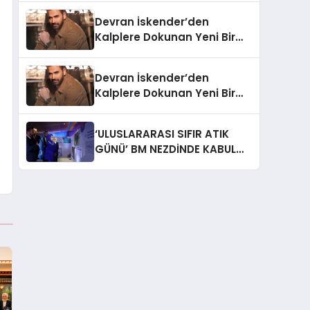
Devran İskender’den
Kalplere Dokunan Yeni Bir
İtiraf:
Devran İskender’den
Kalplere Dokunan Yeni Bir
İtiraf: “Gönül Meselesi”
‘ULUSLARARASI SIFIR ATIK
GÜNÜ’ BM NEZDİNDE KABUL
EDİLDİ