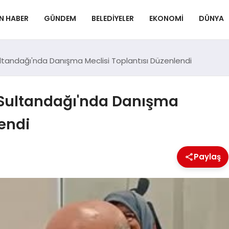
N HABER
GÜNDEM
BELEDIYELER
EKONOMI
DÜNYA
ultandağı'nda Danışma Meclisi Toplantısı Düzenlendi
 Sultandağı'nda Danışma
lendi
Paylaş