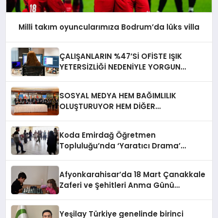
Milli takım oyuncularımıza Bodrum’da lüks villa
ÇALIŞANLARIN %47’Sİ OFİSTE IŞIK
YETERSİZLİĞİ NEDENİYLE YORGUN
HİSSEDİYOR
SOSYAL MEDYA HEM BAĞIMLILIK
OLUŞTURUYOR HEM DİĞER
BAĞIMLILIKLARA ZEMİN HAZIRLIYOR”
Koda Emirdağ Öğretmen
Topluluğu’nda ‘Yaratıcı Drama’
eğitimi gerçekleştirildi.
Afyonkarahisar’da 18 Mart Çanakkale
Zaferi ve Şehitleri Anma Günü
Satranç Turnuvası Sona Erdi
Yeşilay Türkiye genelinde birinci