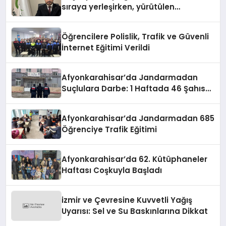
sıraya yerleşirken, yürütülen
faaliyetlerle de Türkiye üçüncüsü
oldu.
Öğrencilere Polislik, Trafik ve Güvenli
İnternet Eğitimi Verildi
Afyonkarahisar’da Jandarmadan
Suçlulara Darbe: 1 Haftada 46 Şahıs
Yakalandı
Afyonkarahisar’da Jandarmadan 685
Öğrenciye Trafik Eğitimi
Afyonkarahisar’da 62. Kütüphaneler
Haftası Coşkuyla Başladı
izmir ve Çevresine Kuvvetli Yağış
Uyarısı: Sel ve Su Baskınlarına Dikkat