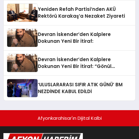
Yeniden Refah Partisi’nden AKÜ
Rektörü Karakaş’a Nezaket Ziyareti
Devran İskender’den Kalplere
Dokunan Yeni Bir İtiraf:
Devran İskender’den Kalplere
Dokunan Yeni Bir İtiraf: “Gönül
Meselesi”
‘ULUSLARARASI SIFIR ATIK GÜNÜ’ BM
NEZDİNDE KABUL EDİLDİ
Afyonkarahisar'ın Dijital Kalbi