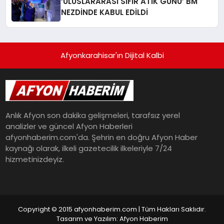
‘ULUSLARARASI SIFIR ATIK GÜNÜ’ BM
NEZDİNDE KABUL EDİLDİ
Afyonkarahisar'ın Dijital Kalbi
Anlık Afyon son dakika gelişmeleri, tarafsız yerel
analizler ve güncel Afyon Haberleri
afyonhaberim.com'da. Şehrin en doğru Afyon Haber
kaynağı olarak, ilkeli gazetecilik ilkeleriyle 7/24
hizmetinizdeyiz.
Copyright © 2015 afyonhaberim.com | Tüm Hakları Saklıdır.
Tasarım ve Yazılım: Afyon Haberim