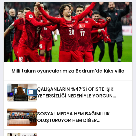
Milli takım oyuncularımıza Bodrum’da lüks villa
ÇALIŞANLARIN %47’Sİ OFİSTE IŞIK
YETERSİZLİĞİ NEDENİYLE YORGUN
HİSSEDİYOR
SOSYAL MEDYA HEM BAĞIMLILIK
OLUŞTURUYOR HEM DİĞER
BAĞIMLILIKLARA ZEMİN HAZIRLIYOR”