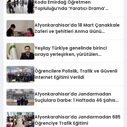
Koda Emirdağ Öğretmen
Topluluğu’nda ‘Yaratıcı Drama’
eğitimi gerçekleştirildi.
Afyonkarahisar’da 18 Mart Çanakkale
Zaferi ve Şehitleri Anma Günü
Satranç Turnuvası Sona Erdi
Yeşilay Türkiye genelinde birinci
sıraya yerleşirken, yürütülen
faaliyetlerle de Türkiye üçüncüsü
oldu.
Öğrencilere Polislik, Trafik ve Güvenli
İnternet Eğitimi Verildi
Afyonkarahisar’da Jandarmadan
Suçlulara Darbe: 1 Haftada 46 Şahıs
Yakalandı
Afyonkarahisar’da Jandarmadan 685
Öğrenciye Trafik Eğitimi