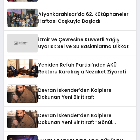
Afyonkarahisar’da 62. Kütüphaneler
Haftası Coşkuyla Başladı
izmir ve Çevresine Kuvvetli Yağış
Uyarısı: Sel ve Su Baskınlarına Dikkat
Yeniden Refah Partisi’nden AKÜ
Rektörü Karakaş’a Nezaket Ziyareti
Devran İskender’den Kalplere
Dokunan Yeni Bir İtiraf:
Devran İskender’den Kalplere
Dokunan Yeni Bir İtiraf: “Gönül
Meselesi”