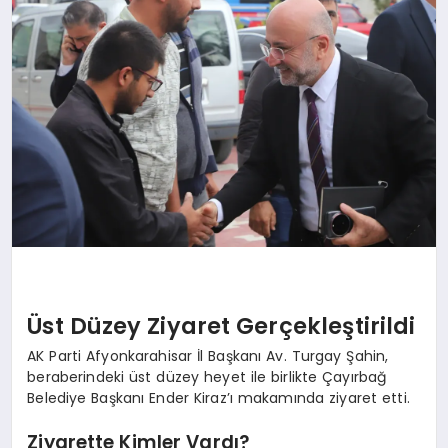
SPOR
MAGAZIN
SAĞLIK
TEKNOLOJI
Üst Düzey Ziyaret Gerçekleştirildi
AK Parti Afyonkarahisar İl Başkanı Av. Turgay Şahin,
beraberindeki üst düzey heyet ile birlikte Çayırbağ
Belediye Başkanı Ender Kiraz’ı makamında ziyaret etti.
Ziyarette Kimler Vardı?