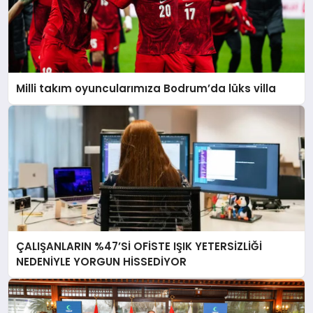
Milli takım oyuncularımıza Bodrum’da lüks villa
ÇALIŞANLARIN %47’Sİ OFİSTE IŞIK YETERSİZLİĞİ
NEDENİYLE YORGUN HİSSEDİYOR