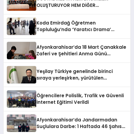
OLUŞTURUYOR HEM DİĞER
BAĞIMLILIKLARA ZEMİN HAZIRLIYOR”
Koda Emirdağ Öğretmen
Topluluğu’nda ‘Yaratıcı Drama’
eğitimi gerçekleştirildi.
Afyonkarahisar’da 18 Mart Çanakkale
Zaferi ve Şehitleri Anma Günü
Satranç Turnuvası Sona Erdi
Yeşilay Türkiye genelinde birinci
sıraya yerleşirken, yürütülen
faaliyetlerle de Türkiye üçüncüsü
oldu.
Öğrencilere Polislik, Trafik ve Güvenli
İnternet Eğitimi Verildi
Afyonkarahisar’da Jandarmadan
Suçlulara Darbe: 1 Haftada 46 Şahıs
Yakalandı