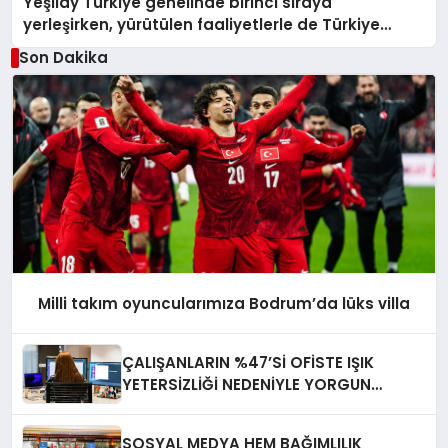
Yeşilay Türkiye genelinde birinci sıraya
yerleşirken, yürütülen faaliyetlerle de Türkiye
üçüncüsü oldu.
Son Dakika
Milli takım oyuncularımıza Bodrum’da lüks villa
ÇALIŞANLARIN %47’Sİ OFİSTE IŞIK
YETERSİZLİĞİ NEDENİYLE YORGUN
HİSSEDİYOR
SOSYAL MEDYA HEM BAĞIMLILIK