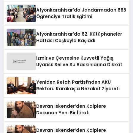
Afyonkarahisar’da Jandarmadan 685
Öğrenciye Trafik Eğitimi
Afyonkarahisar’da 62. Kütüphaneler
Haftası Coşkuyla Başladı
izmir ve Çevresine Kuvvetli Yağış
Uyarısı: Sel ve Su Baskınlarına Dikkat
Yeniden Refah Partisi’nden AKÜ
Rektörü Karakaş’a Nezaket Ziyareti
Devran İskender’den Kalplere
Dokunan Yeni Bir İtiraf:
Devran İskender’den Kalplere